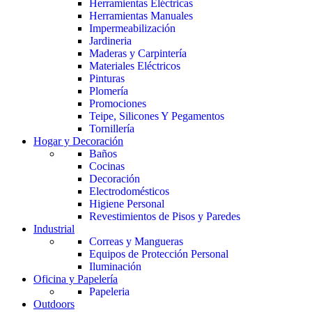
Herramientas Eléctricas
Herramientas Manuales
Impermeabilización
Jardineria
Maderas y Carpintería
Materiales Eléctricos
Pinturas
Plomería
Promociones
Teipe, Silicones Y Pegamentos
Tornillería
Hogar y Decoración
Baños
Cocinas
Decoración
Electrodomésticos
Higiene Personal
Revestimientos de Pisos y Paredes
Industrial
Correas y Mangueras
Equipos de Protección Personal
Iluminación
Oficina y Papelería
Papeleria
Outdoors