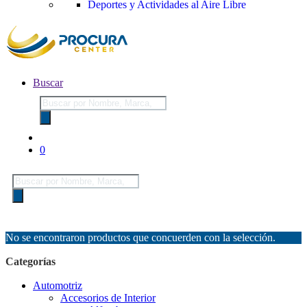
Deportes y Actividades al Aire Libre
Buscar
Búsqueda
de
productos
0
Búsqueda
de
productos
No se encontraron productos que concuerden con la selección.
Categorías
Automotriz
Accesorios de Interior