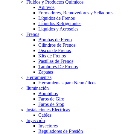
Fluídos y Productos Químicos
Aditivos
Formadores, Removedores y Selladores
Líquidos de Frenos
Líquidos Refrigerantes
Líquidos y Aerosoles
Frenos
Bombas de Freno
Cilindros de Frenos
Discos de Frenos
Kits de Frenos
Pastillas de Frenos
Tambores De Frenos
Zapatas
Herramientas
Herramientas para Neumáticos
Iluminación
Bombillos
Faros de Giro
Faros de Stop
Instalaciones Eléctricas
Cables
Inyección
Inyectores
Reguladores de Presión