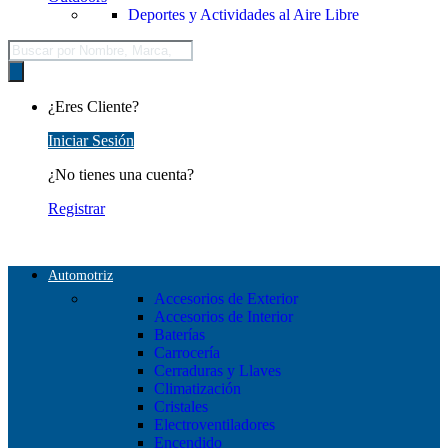
Deportes y Actividades al Aire Libre
Búsqueda
de
productos
¿Eres Cliente?
Iniciar Sesión
¿No tienes una cuenta?
Registrar
Automotriz
Accesorios de Exterior
Accesorios de Interior
Baterías
Carrocería
Cerraduras y Llaves
Climatización
Cristales
Electroventiladores
Encendido