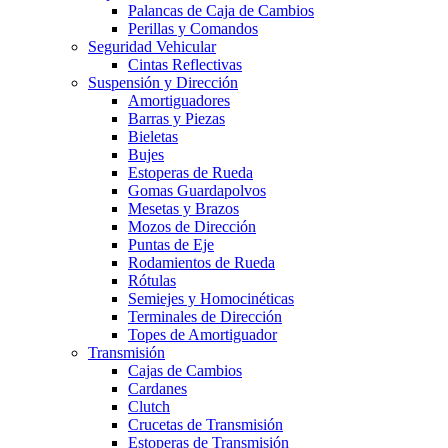
Palancas de Caja de Cambios
Perillas y Comandos
Seguridad Vehicular
Cintas Reflectivas
Suspensión y Dirección
Amortiguadores
Barras y Piezas
Bieletas
Bujes
Estoperas de Rueda
Gomas Guardapolvos
Mesetas y Brazos
Mozos de Dirección
Puntas de Eje
Rodamientos de Rueda
Rótulas
Semiejes y Homocinéticas
Terminales de Dirección
Topes de Amortiguador
Transmisión
Cajas de Cambios
Cardanes
Clutch
Crucetas de Transmisión
Estoperas de Transmisión