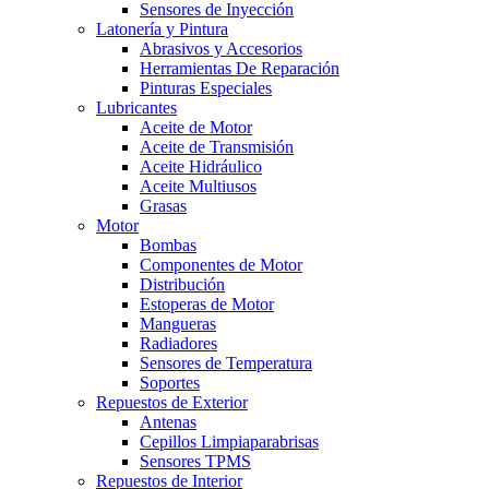
Sensores de Inyección
Latonería y Pintura
Abrasivos y Accesorios
Herramientas De Reparación
Pinturas Especiales
Lubricantes
Aceite de Motor
Aceite de Transmisión
Aceite Hidráulico
Aceite Multiusos
Grasas
Motor
Bombas
Componentes de Motor
Distribución
Estoperas de Motor
Mangueras
Radiadores
Sensores de Temperatura
Soportes
Repuestos de Exterior
Antenas
Cepillos Limpiaparabrisas
Sensores TPMS
Repuestos de Interior