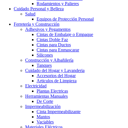
Rodamientos y Palieres
Cuidado Personal y Belleza
Salud
Equipos de Protección Personal
Ferretería y Construcción
Adhesivos y Pegamentos
Cintas de Embalaje o Empaque
Cintas Doble Faz
Cintas para Ductos
Cintas para Enmascarar
Silicones
Construcción y Albañilería
Tanques
Cuidado del Hogar y Lavanderia
Accesorios del Hogar
Articulos de Limpieza
Electricidad
Plantas Electricas
Herramientas Manuales
De Corte
Impermeabilización
Cinta Impermeabilizante
Mantos
Vaciables
Materiales Eléctricos