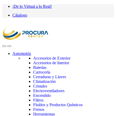
Saltar
saltar
¡De lo Virtual a lo Real!
a
al
Cátalogo
navegación
contenido
Automotriz
Accesorios de Exterior
Accesorios de Interior
Baterías
Carrocería
Cerraduras y Llaves
Climatización
Cristales
Electroventiladores
Encendido
Filtros
Fluídos y Productos Químicos
Frenos
Herramientas