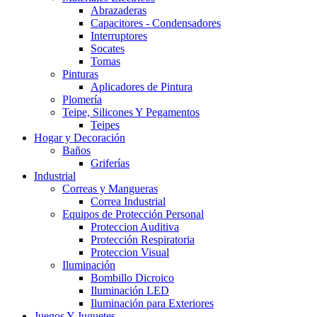
Abrazaderas
Capacitores - Condensadores
Interruptores
Socates
Tomas
Pinturas
Aplicadores de Pintura
Plomería
Teipe, Silicones Y Pegamentos
Teipes
Hogar y Decoración
Baños
Griferías
Industrial
Correas y Mangueras
Correa Industrial
Equipos de Protección Personal
Proteccion Auditiva
Protección Respiratoria
Proteccion Visual
Iluminación
Bombillo Dicroico
Iluminación LED
Iluminación para Exteriores
Juegos Y Juguetes