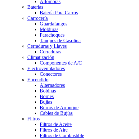
Alfombras
Baterías
Batería Para Carros
Carrocería
Guardafangos
Molduras
Parachoques
Tanques de Gasolina
Cerraduras y Llaves
Cerraduras
Climatización
Componentes de A/C
Electroventiladores
Conectores
Encendido
Alternadores
Bobinas
Bornes
Bujías
Burros de Arranque
Cables de Bujías
Filtros
Filtros de Aceite
Filtros de Aire
Filtros de Combustible