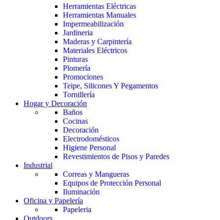
Herramientas Eléctricas
Herramientas Manuales
Impermeabilización
Jardineria
Maderas y Carpintería
Materiales Eléctricos
Pinturas
Plomería
Promociones
Teipe, Silicones Y Pegamentos
Tornillería
Hogar y Decoración
Baños
Cocinas
Decoración
Electrodomésticos
Higiene Personal
Revestimientos de Pisos y Paredes
Industrial
Correas y Mangueras
Equipos de Protección Personal
Iluminación
Oficina y Papelería
Papeleria
Outdoors