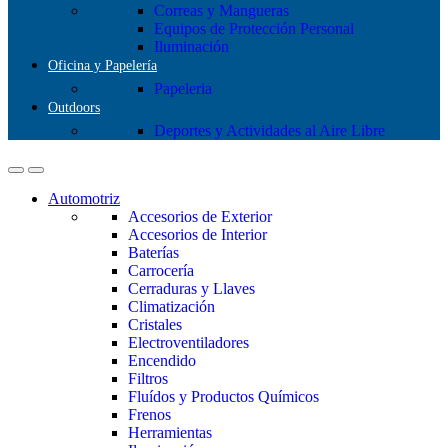
Correas y Mangueras
Equipos de Protección Personal
Iluminación
Oficina y Papelería
Papeleria
Outdoors
Deportes y Actividades al Aire Libre
Automotriz
Accesorios de Exterior
Accesorios de Interior
Baterías
Carrocería
Cerraduras y Llaves
Climatización
Cristales
Electroventiladores
Encendido
Filtros
Fluídos y Productos Químicos
Frenos
Herramientas