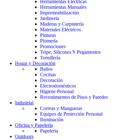
Herramientas Eléctricas
Herramientas Manuales
Impermeabilización
Jardineria
Maderas y Carpintería
Materiales Eléctricos
Pinturas
Plomería
Promociones
Teipe, Silicones Y Pegamentos
Tornillería
Hogar y Decoración
Baños
Cocinas
Decoración
Electrodomésticos
Higiene Personal
Revestimientos de Pisos y Paredes
Industrial
Correas y Mangueras
Equipos de Protección Personal
Iluminación
Oficina y Papelería
Papeleria
Outdoors