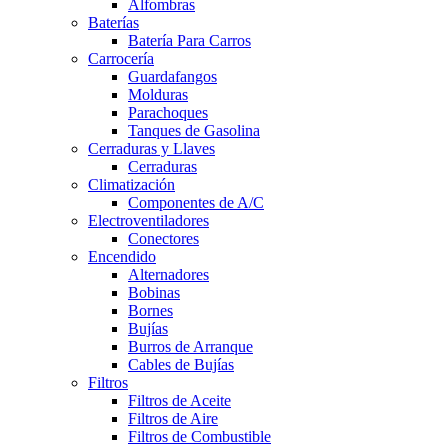
Alfombras
Baterías
Batería Para Carros
Carrocería
Guardafangos
Molduras
Parachoques
Tanques de Gasolina
Cerraduras y Llaves
Cerraduras
Climatización
Componentes de A/C
Electroventiladores
Conectores
Encendido
Alternadores
Bobinas
Bornes
Bujías
Burros de Arranque
Cables de Bujías
Filtros
Filtros de Aceite
Filtros de Aire
Filtros de Combustible