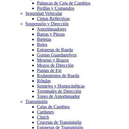
Palancas de Caja de Cambios
Perillas y Comandos
Seguridad Vehicular
Cintas Reflectivas
Suspensión y Dirección
Amortiguadores
Barras y Piezas
Bieletas
Bujes
Estoperas de Rueda
Gomas Guardapolvos
Mesetas y Brazos
Mozos de Dirección
Puntas de Eje
Rodamientos de Rueda
Rótulas
Semiejes y Homocinéticas
Terminales de Dirección
Topes de Amortiguador
Transmisión
Cajas de Cambios
Cardanes
Clutch
Crucetas de Transmisión
Estoperas de Transmisión