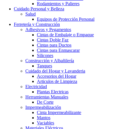
Rodamientos y Palieres
Cuidado Personal y Belleza
Salud
Equipos de Protección Personal
Ferretería y Construcción
Adhesivos y Pegamentos
Cintas de Embalaje o Empaque
Cintas Doble Faz
Cintas para Ductos
Cintas para Enmascarar
Silicones
Construcción y Albañilería
Tanques
Cuidado del Hogar y Lavanderia
Accesorios del Hogar
Articulos de Limpieza
Electricidad
Plantas Electricas
Herramientas Manuales
De Corte
Impermeabilización
Cinta Impermeabilizante
Mantos
Vaciables
Materiales Eléctricos