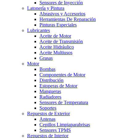
Sensores de Inyección
Latonería y Pintura
Abrasivos y Accesorios
Herramientas De Reparación
Pinturas Especiales
Lubricantes
Aceite de Motor
Aceite de Transmisión
Aceite Hidráulico
Aceite Multiusos
Grasas
Motor
Bombas
Componentes de Motor
Distribución
Estoperas de Motor
Mangueras
Radiadores
Sensores de Temperatura
Soportes
Repuestos de Exterior
Antenas
Cepillos Limpiaparabrisas
Sensores TPMS
Repuestos de Interior