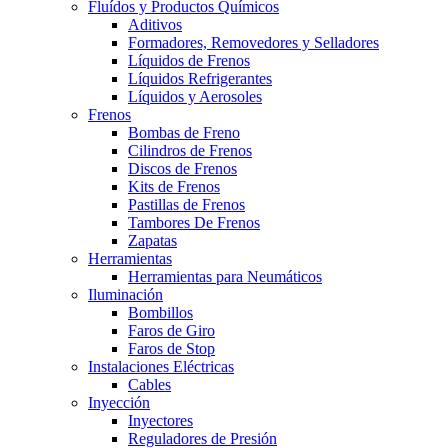
Fluídos y Productos Químicos
Aditivos
Formadores, Removedores y Selladores
Líquidos de Frenos
Líquidos Refrigerantes
Líquidos y Aerosoles
Frenos
Bombas de Freno
Cilindros de Frenos
Discos de Frenos
Kits de Frenos
Pastillas de Frenos
Tambores De Frenos
Zapatas
Herramientas
Herramientas para Neumáticos
Iluminación
Bombillos
Faros de Giro
Faros de Stop
Instalaciones Eléctricas
Cables
Inyección
Inyectores
Reguladores de Presión