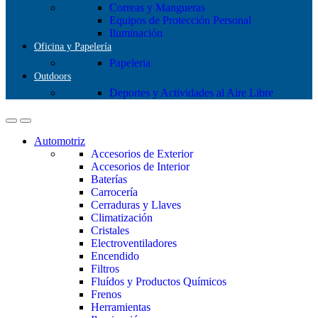
Correas y Mangueras
Equipos de Protección Personal
Iluminación
Oficina y Papelería
Papeleria
Outdoors
Deportes y Actividades al Aire Libre
Automotriz
Accesorios de Exterior
Accesorios de Interior
Baterías
Carrocería
Cerraduras y Llaves
Climatización
Cristales
Electroventiladores
Encendido
Filtros
Fluídos y Productos Químicos
Frenos
Herramientas