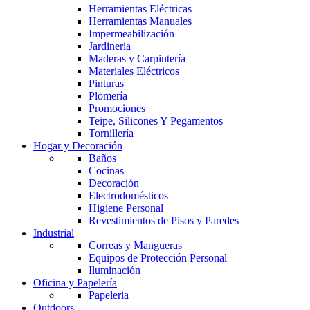
Herramientas Eléctricas
Herramientas Manuales
Impermeabilización
Jardineria
Maderas y Carpintería
Materiales Eléctricos
Pinturas
Plomería
Promociones
Teipe, Silicones Y Pegamentos
Tornillería
Hogar y Decoración
Baños
Cocinas
Decoración
Electrodomésticos
Higiene Personal
Revestimientos de Pisos y Paredes
Industrial
Correas y Mangueras
Equipos de Protección Personal
Iluminación
Oficina y Papelería
Papeleria
Outdoors