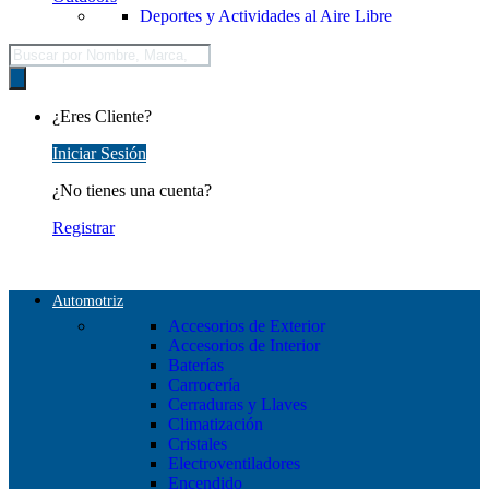
Deportes y Actividades al Aire Libre
Búsqueda
de
productos
¿Eres Cliente?
Iniciar Sesión
¿No tienes una cuenta?
Registrar
Automotriz
Accesorios de Exterior
Accesorios de Interior
Baterías
Carrocería
Cerraduras y Llaves
Climatización
Cristales
Electroventiladores
Encendido