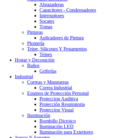
Abrazaderas
Capacitores - Condensadores
Interruptores
Socates
Tomas
Pinturas
Aplicadores de Pintura
Plomería
Teipe, Silicones Y Pegamentos
Teipes
Hogar y Decoración
Baños
Griferías
Industrial
Correas y Mangueras
Correa Industrial
Equipos de Protección Personal
Proteccion Auditiva
Protección Respiratoria
Proteccion Visual
Iluminación
Bombillo Dicroico
Iluminación LED
Iluminación para Exteriores
Juegos Y Juguetes