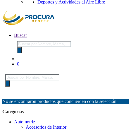
Deportes y Actividades al Aire Libre
Buscar
Búsqueda
de
productos
0
Búsqueda
de
productos
No se encontraron productos que concuerden con la selección.
Categorías
Automotriz
Accesorios de Interior