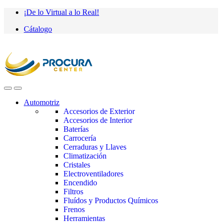
Saltar
saltar
¡De lo Virtual a lo Real!
a
al
Cátalogo
navegación
contenido
Automotriz
Accesorios de Exterior
Accesorios de Interior
Baterías
Carrocería
Cerraduras y Llaves
Climatización
Cristales
Electroventiladores
Encendido
Filtros
Fluídos y Productos Químicos
Frenos
Herramientas