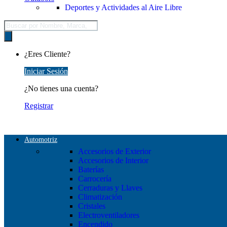
Deportes y Actividades al Aire Libre
Búsqueda
de
productos
¿Eres Cliente?
Iniciar Sesión
¿No tienes una cuenta?
Registrar
Automotriz
Accesorios de Exterior
Accesorios de Interior
Baterías
Carrocería
Cerraduras y Llaves
Climatización
Cristales
Electroventiladores
Encendido