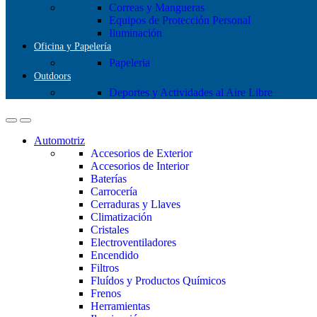
Correas y Mangueras
Equipos de Protección Personal
Iluminación
Oficina y Papelería
Papeleria
Outdoors
Deportes y Actividades al Aire Libre
Automotriz
Accesorios de Exterior
Accesorios de Interior
Baterías
Carrocería
Cerraduras y Llaves
Climatización
Cristales
Electroventiladores
Encendido
Filtros
Fluídos y Productos Químicos
Frenos
Herramientas