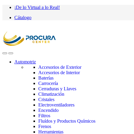
Saltar
saltar
¡De lo Virtual a lo Real!
a
al
Cátalogo
navegación
contenido
Automotriz
Accesorios de Exterior
Accesorios de Interior
Baterías
Carrocería
Cerraduras y Llaves
Climatización
Cristales
Electroventiladores
Encendido
Filtros
Fluídos y Productos Químicos
Frenos
Herramientas