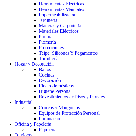
Herramientas Eléctricas
Herramientas Manuales
Impermeabilización
Jardineria
Maderas y Carpintería
Materiales Eléctricos
Pinturas
Plomería
Promociones
Teipe, Silicones Y Pegamentos
Tornillería
Hogar y Decoración
Baños
Cocinas
Decoración
Electrodomésticos
Higiene Personal
Revestimientos de Pisos y Paredes
Industrial
Correas y Mangueras
Equipos de Protección Personal
Iluminación
Oficina y Papelería
Papeleria
Outdoors