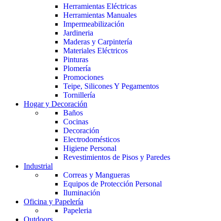
Herramientas Eléctricas
Herramientas Manuales
Impermeabilización
Jardineria
Maderas y Carpintería
Materiales Eléctricos
Pinturas
Plomería
Promociones
Teipe, Silicones Y Pegamentos
Tornillería
Hogar y Decoración
Baños
Cocinas
Decoración
Electrodomésticos
Higiene Personal
Revestimientos de Pisos y Paredes
Industrial
Correas y Mangueras
Equipos de Protección Personal
Iluminación
Oficina y Papelería
Papeleria
Outdoors