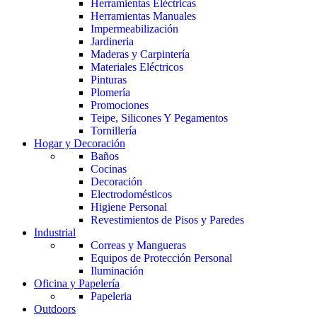
Herramientas Eléctricas
Herramientas Manuales
Impermeabilización
Jardineria
Maderas y Carpintería
Materiales Eléctricos
Pinturas
Plomería
Promociones
Teipe, Silicones Y Pegamentos
Tornillería
Hogar y Decoración
Baños
Cocinas
Decoración
Electrodomésticos
Higiene Personal
Revestimientos de Pisos y Paredes
Industrial
Correas y Mangueras
Equipos de Protección Personal
Iluminación
Oficina y Papelería
Papeleria
Outdoors