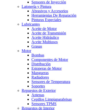
Sensores de Inyección
Latonería y Pintura
Abrasivos y Accesorios
Herramientas De Reparación
Pinturas Especiales
Lubricantes
Aceite de Motor
Aceite de Transmisión
Aceite Hidráulico
Aceite Multiusos
Grasas
Motor
Bombas
Componentes de Motor
Distribución
Estoperas de Motor
Mangueras
Radiadores
Sensores de Temperatura
Soportes
Repuestos de Exterior
Antenas
Cepillos Limpiaparabrisas
Sensores TPMS
Repuestos de Interior