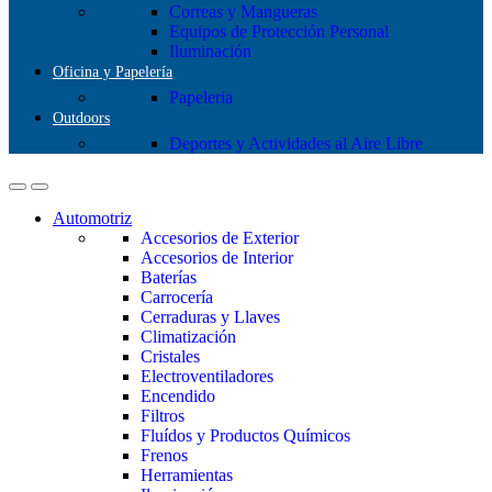
Correas y Mangueras
Equipos de Protección Personal
Iluminación
Oficina y Papelería
Papeleria
Outdoors
Deportes y Actividades al Aire Libre
Automotriz
Accesorios de Exterior
Accesorios de Interior
Baterías
Carrocería
Cerraduras y Llaves
Climatización
Cristales
Electroventiladores
Encendido
Filtros
Fluídos y Productos Químicos
Frenos
Herramientas