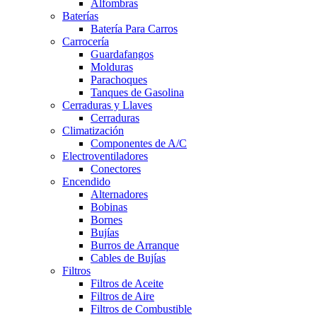
Alfombras
Baterías
Batería Para Carros
Carrocería
Guardafangos
Molduras
Parachoques
Tanques de Gasolina
Cerraduras y Llaves
Cerraduras
Climatización
Componentes de A/C
Electroventiladores
Conectores
Encendido
Alternadores
Bobinas
Bornes
Bujías
Burros de Arranque
Cables de Bujías
Filtros
Filtros de Aceite
Filtros de Aire
Filtros de Combustible