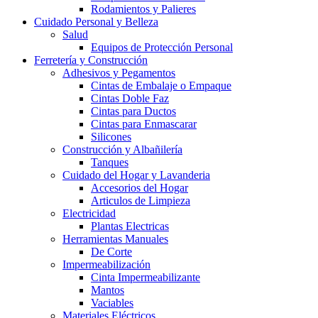
Rodamientos y Palieres
Cuidado Personal y Belleza
Salud
Equipos de Protección Personal
Ferretería y Construcción
Adhesivos y Pegamentos
Cintas de Embalaje o Empaque
Cintas Doble Faz
Cintas para Ductos
Cintas para Enmascarar
Silicones
Construcción y Albañilería
Tanques
Cuidado del Hogar y Lavanderia
Accesorios del Hogar
Articulos de Limpieza
Electricidad
Plantas Electricas
Herramientas Manuales
De Corte
Impermeabilización
Cinta Impermeabilizante
Mantos
Vaciables
Materiales Eléctricos