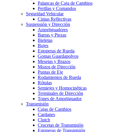
Palancas de Caja de Cambios
Perillas y Comandos
Seguridad Vehicular
Cintas Reflectivas
Suspensión y Dirección
Amortiguadores
Barras y Piezas
Bieletas
Bujes
Estoperas de Rueda
Gomas Guardapolvos
Mesetas y Brazos
Mozos de Dirección
Puntas de Eje
Rodamientos de Rueda
Rótulas
Semiejes y Homocinéticas
Terminales de Dirección
Topes de Amortiguador
Transmisión
Cajas de Cambios
Cardanes
Clutch
Crucetas de Transmisión
Estoperas de Transmisión