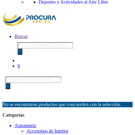
Deportes y Actividades al Aire Libre
Buscar
Búsqueda
de
productos
0
Búsqueda
de
productos
No se encontraron productos que concuerden con la selección.
Categorías
Automotriz
Accesorios de Interior