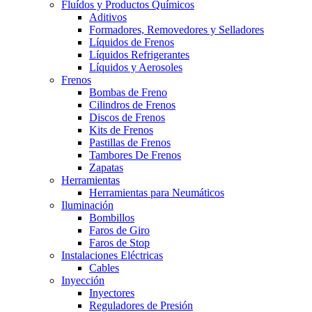
Fluídos y Productos Químicos
Aditivos
Formadores, Removedores y Selladores
Líquidos de Frenos
Líquidos Refrigerantes
Líquidos y Aerosoles
Frenos
Bombas de Freno
Cilindros de Frenos
Discos de Frenos
Kits de Frenos
Pastillas de Frenos
Tambores De Frenos
Zapatas
Herramientas
Herramientas para Neumáticos
Iluminación
Bombillos
Faros de Giro
Faros de Stop
Instalaciones Eléctricas
Cables
Inyección
Inyectores
Reguladores de Presión