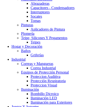
Abrazaderas
Capacitores - Condensadores
Interruptores
Socates
Tomas
Pinturas
Aplicadores de Pintura
Plomería
Teipe, Silicones Y Pegamentos
Teipes
Hogar y Decoración
Baños
Griferías
Industrial
Correas y Mangueras
Correa Industrial
Equipos de Protección Personal
Proteccion Auditiva
Protección Respiratoria
Proteccion Visual
Iluminación
Bombillo Dicroico
Iluminación LED
Iluminación para Exteriores
Juegos Y Juguetes