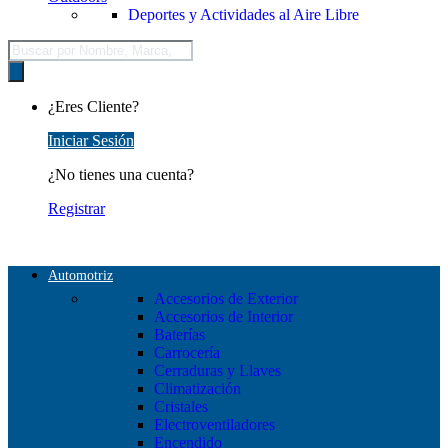
Deportes y Actividades al Aire Libre
Búsqueda
de
productos
¿Eres Cliente?
Iniciar Sesión
¿No tienes una cuenta?
Registrar
Automotriz
Accesorios de Exterior
Accesorios de Interior
Baterías
Carrocería
Cerraduras y Llaves
Climatización
Cristales
Electroventiladores
Encendido