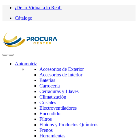
Saltar
saltar
¡De lo Virtual a lo Real!
a
al
Cátalogo
navegación
contenido
Automotriz
Accesorios de Exterior
Accesorios de Interior
Baterías
Carrocería
Cerraduras y Llaves
Climatización
Cristales
Electroventiladores
Encendido
Filtros
Fluídos y Productos Químicos
Frenos
Herramientas