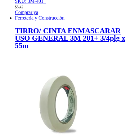
SKU: 3M-401+
$
5,42
Comprar ya
Ferretería y Construcción
TIRRO/ CINTA ENMASCARAR
USO GENERAL 3M 201+ 3/4plg x
55m