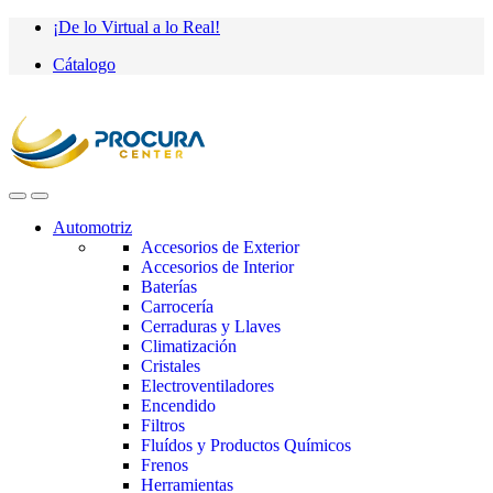
Saltar
saltar
¡De lo Virtual a lo Real!
a
al
Cátalogo
navegación
contenido
Automotriz
Accesorios de Exterior
Accesorios de Interior
Baterías
Carrocería
Cerraduras y Llaves
Climatización
Cristales
Electroventiladores
Encendido
Filtros
Fluídos y Productos Químicos
Frenos
Herramientas