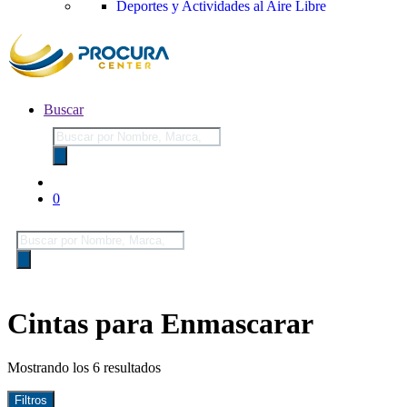
Deportes y Actividades al Aire Libre
Buscar
Búsqueda
de
productos
0
Búsqueda
de
productos
Cintas para Enmascarar
Mostrando los 6 resultados
Filtros