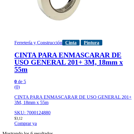
Ferretería y Construcción
Cinta
Pintura
CINTA PARA ENMASCARAR DE
USO GENERAL 201+ 3M, 18mm x
55m
0
de 5
(0)
CINTA PARA ENMASCARAR DE USO GENERAL 201+
3M, 18mm x 55m
SKU: 7000124880
$
3,12
Comprar ya
Mostrando los 6 resultados