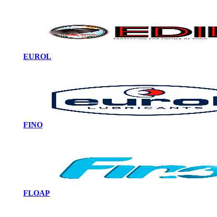
EUROL
FINO
FLOAP