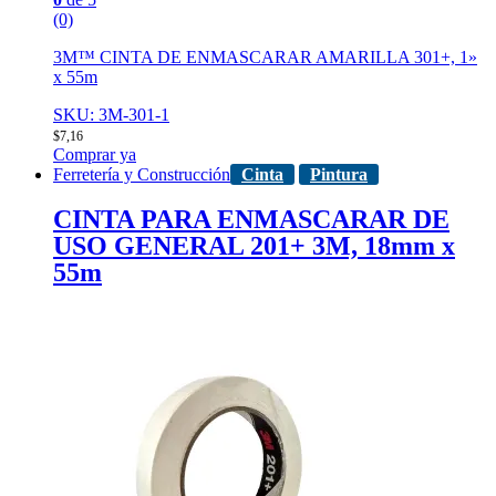
(0)
3M™ CINTA DE ENMASCARAR AMARILLA 301+, 1»
x 55m
SKU: 3M-301-1
$
7,16
Comprar ya
Ferretería y Construcción
Cinta
Pintura
CINTA PARA ENMASCARAR DE
USO GENERAL 201+ 3M, 18mm x
55m