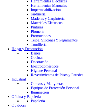
Herramientas Eléctricas
Herramientas Manuales
Impermeabilización
Jardineria
Maderas y Carpintería
Materiales Eléctricos
Pinturas
Plomería
Promociones
Teipe, Silicones Y Pegamentos
Tornillería
Hogar y Decoración
Baños
Cocinas
Decoración
Electrodomésticos
Higiene Personal
Revestimientos de Pisos y Paredes
Industrial
Correas y Mangueras
Equipos de Protección Personal
Iluminación
Oficina y Papelería
Papeleria
Outdoors