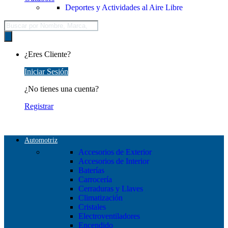
Deportes y Actividades al Aire Libre
Búsqueda
de
productos
¿Eres Cliente?
Iniciar Sesión
¿No tienes una cuenta?
Registrar
Automotriz
Accesorios de Exterior
Accesorios de Interior
Baterías
Carrocería
Cerraduras y Llaves
Climatización
Cristales
Electroventiladores
Encendido