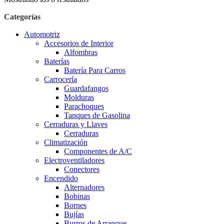
Categorías
Automotriz
Accesorios de Interior
Alfombras
Baterías
Batería Para Carros
Carrocería
Guardafangos
Molduras
Parachoques
Tanques de Gasolina
Cerraduras y Llaves
Cerraduras
Climatización
Componentes de A/C
Electroventiladores
Conectores
Encendido
Alternadores
Bobinas
Bornes
Bujías
Burros de Arranque