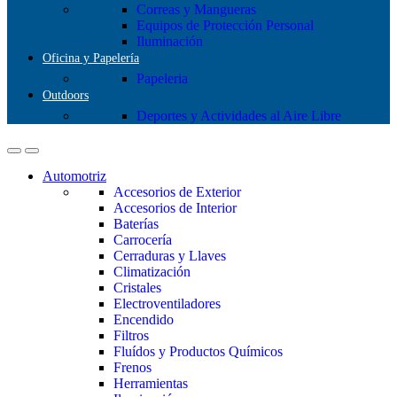
Correas y Mangueras
Equipos de Protección Personal
Iluminación
Oficina y Papelería
Papeleria
Outdoors
Deportes y Actividades al Aire Libre
Automotriz
Accesorios de Exterior
Accesorios de Interior
Baterías
Carrocería
Cerraduras y Llaves
Climatización
Cristales
Electroventiladores
Encendido
Filtros
Fluídos y Productos Químicos
Frenos
Herramientas