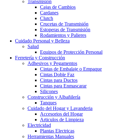
Transmisión
Cajas de Cambios
Cardanes
Clutch
Crucetas de Transmisión
Estoperas de Transmisión
Rodamientos y Palieres
Cuidado Personal y Belleza
Salud
Equipos de Protección Personal
Ferretería y Construcción
Adhesivos y Pegamentos
Cintas de Embalaje o Empaque
Cintas Doble Faz
Cintas para Ductos
Cintas para Enmascarar
Silicones
Construcción y Albañilería
Tanques
Cuidado del Hogar y Lavanderia
Accesorios del Hogar
Articulos de Limpieza
Electricidad
Plantas Electricas
Herramientas Manuales