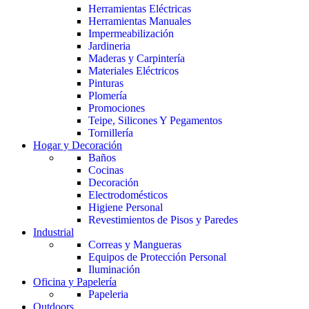
Herramientas Eléctricas
Herramientas Manuales
Impermeabilización
Jardineria
Maderas y Carpintería
Materiales Eléctricos
Pinturas
Plomería
Promociones
Teipe, Silicones Y Pegamentos
Tornillería
Hogar y Decoración
Baños
Cocinas
Decoración
Electrodomésticos
Higiene Personal
Revestimientos de Pisos y Paredes
Industrial
Correas y Mangueras
Equipos de Protección Personal
Iluminación
Oficina y Papelería
Papeleria
Outdoors