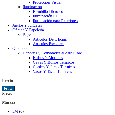
Proteccion Visual
Iluminación
Bombillo Dicroico
Iluminación LED
Iluminación para Exteriores
Juegos Y Juguetes
Oficina Y Papelería
Papeleria
Articulos De Oficina
Articulos Escolares
Outdoors
Deportes y Actividades al Aire Libre
Bolsos Y Morrales
Cavas Y Bolsos Termicos
Coolers Y Jarras Termicas
Vasos Y Tazas Termicas
Precio
Precio
Precio
Filtrar
mínimo
máximo
Precio:
—
Marcas
3M
(6)