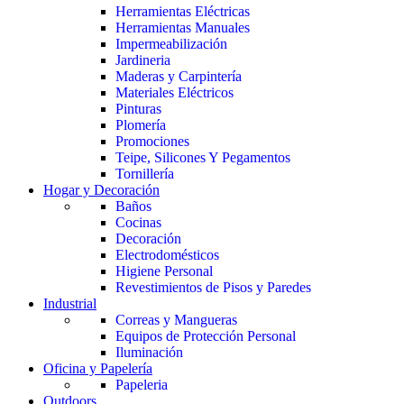
Herramientas Eléctricas
Herramientas Manuales
Impermeabilización
Jardineria
Maderas y Carpintería
Materiales Eléctricos
Pinturas
Plomería
Promociones
Teipe, Silicones Y Pegamentos
Tornillería
Hogar y Decoración
Baños
Cocinas
Decoración
Electrodomésticos
Higiene Personal
Revestimientos de Pisos y Paredes
Industrial
Correas y Mangueras
Equipos de Protección Personal
Iluminación
Oficina y Papelería
Papeleria
Outdoors