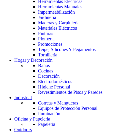
Herramientas Eléctricas
Herramientas Manuales
Impermeabilización
Jardineria
Maderas y Carpintería
Materiales Eléctricos
Pinturas
Plomería
Promociones
Teipe, Silicones Y Pegamentos
Tornillería
Hogar y Decoración
Baños
Cocinas
Decoración
Electrodomésticos
Higiene Personal
Revestimientos de Pisos y Paredes
Industrial
Correas y Mangueras
Equipos de Protección Personal
Iluminación
Oficina y Papelería
Papeleria
Outdoors