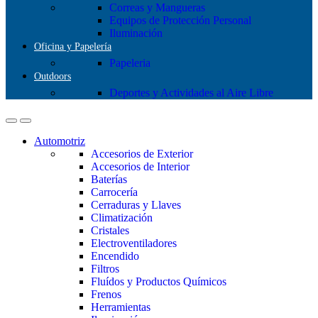
Correas y Mangueras
Equipos de Protección Personal
Iluminación
Oficina y Papelería
Papeleria
Outdoors
Deportes y Actividades al Aire Libre
Automotriz
Accesorios de Exterior
Accesorios de Interior
Baterías
Carrocería
Cerraduras y Llaves
Climatización
Cristales
Electroventiladores
Encendido
Filtros
Fluídos y Productos Químicos
Frenos
Herramientas