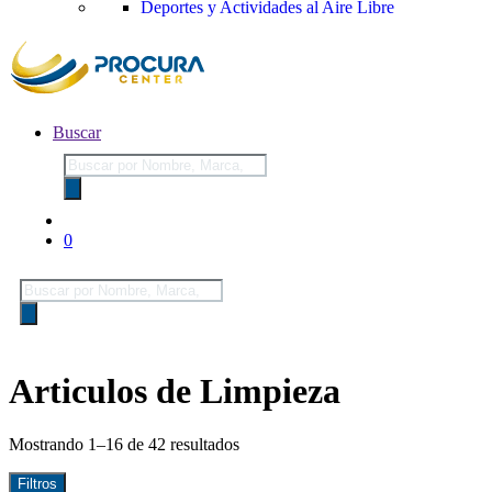
Deportes y Actividades al Aire Libre
Buscar
Búsqueda
de
productos
0
Búsqueda
de
productos
Articulos de Limpieza
Mostrando 1–16 de 42 resultados
Filtros