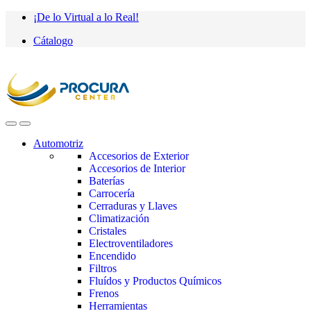
Saltar
saltar
¡De lo Virtual a lo Real!
a
al
Cátalogo
navegación
contenido
Automotriz
Accesorios de Exterior
Accesorios de Interior
Baterías
Carrocería
Cerraduras y Llaves
Climatización
Cristales
Electroventiladores
Encendido
Filtros
Fluídos y Productos Químicos
Frenos
Herramientas