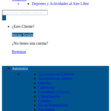
Deportes y Actividades al Aire Libre
Búsqueda
de
productos
¿Eres Cliente?
Iniciar Sesión
¿No tienes una cuenta?
Registrar
Automotriz
Accesorios de Exterior
Accesorios de Interior
Baterías
Carrocería
Cerraduras y Llaves
Climatización
Cristales
Electroventiladores
Encendido