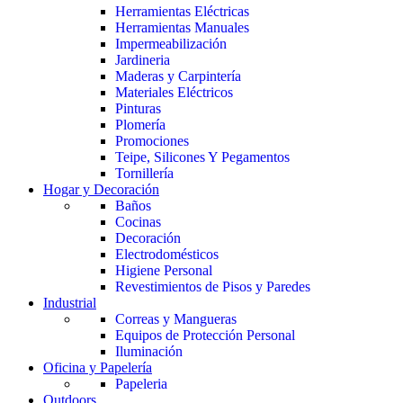
Herramientas Eléctricas
Herramientas Manuales
Impermeabilización
Jardineria
Maderas y Carpintería
Materiales Eléctricos
Pinturas
Plomería
Promociones
Teipe, Silicones Y Pegamentos
Tornillería
Hogar y Decoración
Baños
Cocinas
Decoración
Electrodomésticos
Higiene Personal
Revestimientos de Pisos y Paredes
Industrial
Correas y Mangueras
Equipos de Protección Personal
Iluminación
Oficina y Papelería
Papeleria
Outdoors