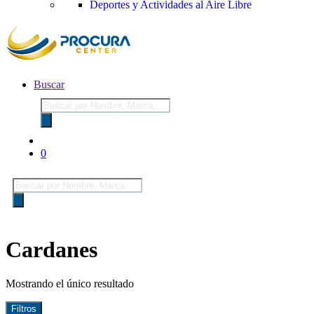
Deportes y Actividades al Aire Libre
Buscar
Búsqueda
de
productos
0
Búsqueda
de
productos
Cardanes
Mostrando el único resultado
Filtros