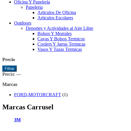
Oficina Y Papelería
Papeleria
Articulos De Oficina
Articulos Escolares
Outdoors
Deportes y Actividades al Aire Libre
Bolsos Y Morrales
Cavas Y Bolsos Termicos
Coolers Y Jarras Termicas
Vasos Y Tazas Termicas
Precio
Precio
Precio
Filtrar
mínimo
máximo
Precio:
—
Marcas
FORD-MOTORCRAFT
(1)
Marcas Carrusel
3M