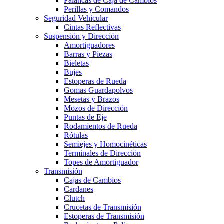
Palancas de Caja de Cambios
Perillas y Comandos
Seguridad Vehicular
Cintas Reflectivas
Suspensión y Dirección
Amortiguadores
Barras y Piezas
Bieletas
Bujes
Estoperas de Rueda
Gomas Guardapolvos
Mesetas y Brazos
Mozos de Dirección
Puntas de Eje
Rodamientos de Rueda
Rótulas
Semiejes y Homocinéticas
Terminales de Dirección
Topes de Amortiguador
Transmisión
Cajas de Cambios
Cardanes
Clutch
Crucetas de Transmisión
Estoperas de Transmisión