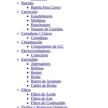
Baterías
Batería Para Carros
Carrocería
Guardafangos
Molduras
Parachoques
Tanques de Gasolina
Cerraduras y Llaves
Cerraduras
Climatización
Componentes de A/C
Electroventiladores
Conectores
Encendido
Alternadores
Bobinas
Bornes
Bujías
Burros de Arranque
Cables de Bujías
Filtros
Filtros de Aceite
Filtros de Aire
Filtros de Combustible
Fluídos y Productos Químicos