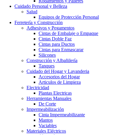
Rodamientos y Palieres
Cuidado Personal y Belleza
Salud
Equipos de Protección Personal
Ferretería y Construcción
Adhesivos y Pegamentos
Cintas de Embalaje o Empaque
Cintas Doble Faz
Cintas para Ductos
Cintas para Enmascarar
Silicones
Construcción y Albañilería
Tanques
Cuidado del Hogar y Lavanderia
Accesorios del Hogar
Articulos de Limpieza
Electricidad
Plantas Electricas
Herramientas Manuales
De Corte
Impermeabilización
Cinta Impermeabilizante
Mantos
Vaciables
Materiales Eléctricos