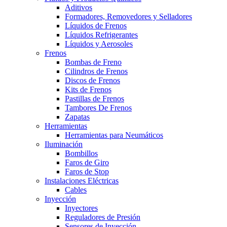
Aditivos
Formadores, Removedores y Selladores
Líquidos de Frenos
Líquidos Refrigerantes
Líquidos y Aerosoles
Frenos
Bombas de Freno
Cilindros de Frenos
Discos de Frenos
Kits de Frenos
Pastillas de Frenos
Tambores De Frenos
Zapatas
Herramientas
Herramientas para Neumáticos
Iluminación
Bombillos
Faros de Giro
Faros de Stop
Instalaciones Eléctricas
Cables
Inyección
Inyectores
Reguladores de Presión
Sensores de Inyección