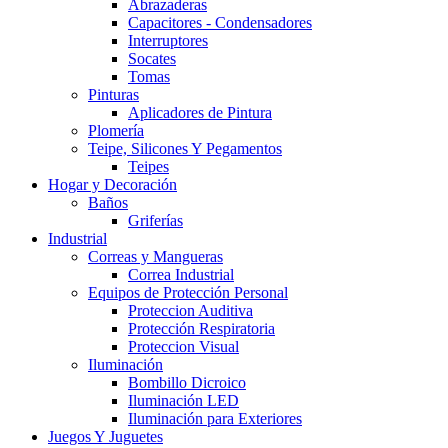
Abrazaderas
Capacitores - Condensadores
Interruptores
Socates
Tomas
Pinturas
Aplicadores de Pintura
Plomería
Teipe, Silicones Y Pegamentos
Teipes
Hogar y Decoración
Baños
Griferías
Industrial
Correas y Mangueras
Correa Industrial
Equipos de Protección Personal
Proteccion Auditiva
Protección Respiratoria
Proteccion Visual
Iluminación
Bombillo Dicroico
Iluminación LED
Iluminación para Exteriores
Juegos Y Juguetes