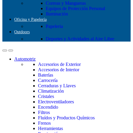
Correas y Mangueras
Equipos de Protección Personal
Iluminación
Oficina y Papelería
Papeleria
Outdoors
Deportes y Actividades al Aire Libre
Automotriz
Accesorios de Exterior
Accesorios de Interior
Baterías
Carrocería
Cerraduras y Llaves
Climatización
Cristales
Electroventiladores
Encendido
Filtros
Fluídos y Productos Químicos
Frenos
Herramientas