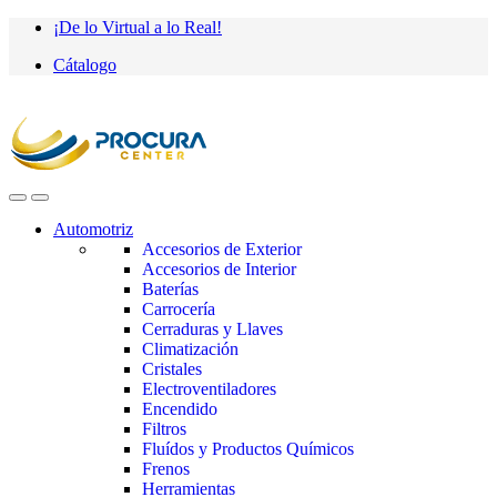
Saltar
saltar
¡De lo Virtual a lo Real!
a
al
Cátalogo
navegación
contenido
Automotriz
Accesorios de Exterior
Accesorios de Interior
Baterías
Carrocería
Cerraduras y Llaves
Climatización
Cristales
Electroventiladores
Encendido
Filtros
Fluídos y Productos Químicos
Frenos
Herramientas