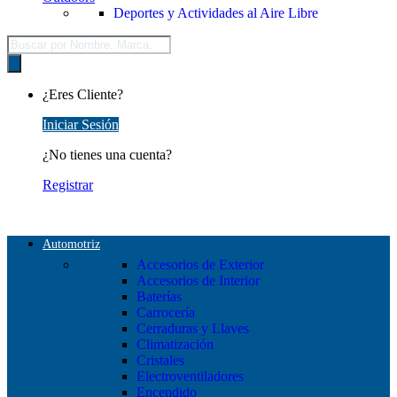
Deportes y Actividades al Aire Libre
Búsqueda
de
productos
¿Eres Cliente?
Iniciar Sesión
¿No tienes una cuenta?
Registrar
Automotriz
Accesorios de Exterior
Accesorios de Interior
Baterías
Carrocería
Cerraduras y Llaves
Climatización
Cristales
Electroventiladores
Encendido