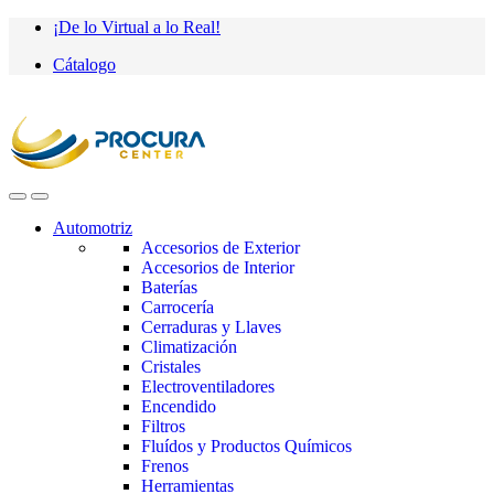
Saltar
saltar
¡De lo Virtual a lo Real!
a
al
Cátalogo
navegación
contenido
Automotriz
Accesorios de Exterior
Accesorios de Interior
Baterías
Carrocería
Cerraduras y Llaves
Climatización
Cristales
Electroventiladores
Encendido
Filtros
Fluídos y Productos Químicos
Frenos
Herramientas