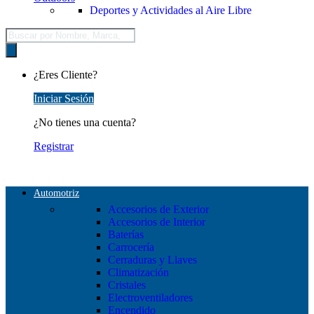
Deportes y Actividades al Aire Libre
Búsqueda
de
productos
¿Eres Cliente?
Iniciar Sesión
¿No tienes una cuenta?
Registrar
Automotriz
Accesorios de Exterior
Accesorios de Interior
Baterías
Carrocería
Cerraduras y Llaves
Climatización
Cristales
Electroventiladores
Encendido