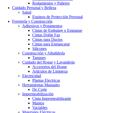
Rodamientos y Palieres
Cuidado Personal y Belleza
Salud
Equipos de Protección Personal
Ferretería y Construcción
Adhesivos y Pegamentos
Cintas de Embalaje o Empaque
Cintas Doble Faz
Cintas para Ductos
Cintas para Enmascarar
Silicones
Construcción y Albañilería
Tanques
Cuidado del Hogar y Lavanderia
Accesorios del Hogar
Articulos de Limpieza
Electricidad
Plantas Electricas
Herramientas Manuales
De Corte
Impermeabilización
Cinta Impermeabilizante
Mantos
Vaciables
Materiales Eléctricos