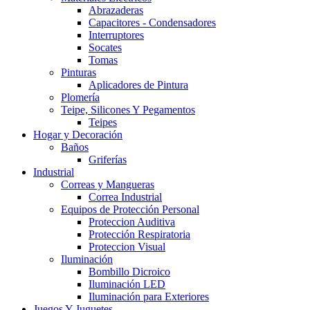
Abrazaderas
Capacitores - Condensadores
Interruptores
Socates
Tomas
Pinturas
Aplicadores de Pintura
Plomería
Teipe, Silicones Y Pegamentos
Teipes
Hogar y Decoración
Baños
Griferías
Industrial
Correas y Mangueras
Correa Industrial
Equipos de Protección Personal
Proteccion Auditiva
Protección Respiratoria
Proteccion Visual
Iluminación
Bombillo Dicroico
Iluminación LED
Iluminación para Exteriores
Juegos Y Juguetes