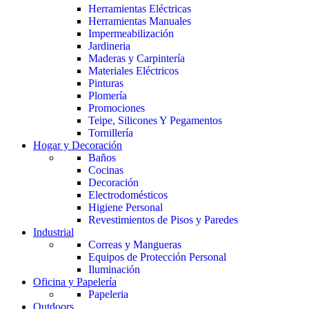
Herramientas Eléctricas
Herramientas Manuales
Impermeabilización
Jardineria
Maderas y Carpintería
Materiales Eléctricos
Pinturas
Plomería
Promociones
Teipe, Silicones Y Pegamentos
Tornillería
Hogar y Decoración
Baños
Cocinas
Decoración
Electrodomésticos
Higiene Personal
Revestimientos de Pisos y Paredes
Industrial
Correas y Mangueras
Equipos de Protección Personal
Iluminación
Oficina y Papelería
Papeleria
Outdoors