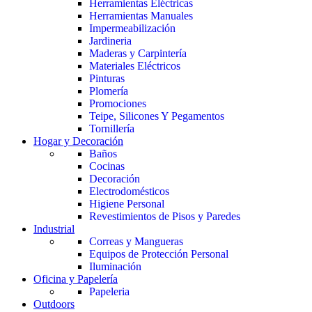
Herramientas Eléctricas
Herramientas Manuales
Impermeabilización
Jardineria
Maderas y Carpintería
Materiales Eléctricos
Pinturas
Plomería
Promociones
Teipe, Silicones Y Pegamentos
Tornillería
Hogar y Decoración
Baños
Cocinas
Decoración
Electrodomésticos
Higiene Personal
Revestimientos de Pisos y Paredes
Industrial
Correas y Mangueras
Equipos de Protección Personal
Iluminación
Oficina y Papelería
Papeleria
Outdoors