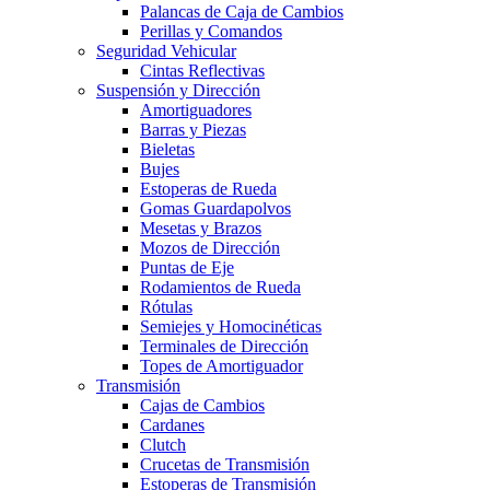
Palancas de Caja de Cambios
Perillas y Comandos
Seguridad Vehicular
Cintas Reflectivas
Suspensión y Dirección
Amortiguadores
Barras y Piezas
Bieletas
Bujes
Estoperas de Rueda
Gomas Guardapolvos
Mesetas y Brazos
Mozos de Dirección
Puntas de Eje
Rodamientos de Rueda
Rótulas
Semiejes y Homocinéticas
Terminales de Dirección
Topes de Amortiguador
Transmisión
Cajas de Cambios
Cardanes
Clutch
Crucetas de Transmisión
Estoperas de Transmisión