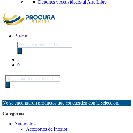
Deportes y Actividades al Aire Libre
Buscar
Búsqueda
de
productos
0
Búsqueda
de
productos
No se encontraron productos que concuerden con la selección.
Categorías
Automotriz
Accesorios de Interior