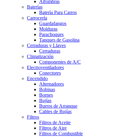
Alfombras
Baterías
Batería Para Carros
Carrocería
Guardafangos
Molduras
Parachoques
Tanques de Gasolina
Cerraduras y Llaves
Cerraduras
Climatización
Componentes de A/C
Electroventiladores
Conectores
Encendido
Alternadores
Bobinas
Bornes
Bujías
Burros de Arranque
Cables de Bujías
Filtros
Filtros de Aceite
Filtros de Aire
Filtros de Combustible