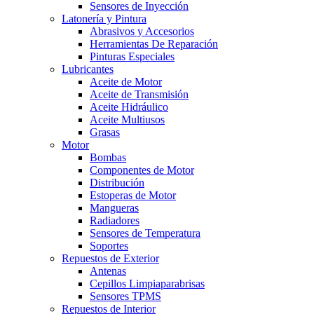
Sensores de Inyección
Latonería y Pintura
Abrasivos y Accesorios
Herramientas De Reparación
Pinturas Especiales
Lubricantes
Aceite de Motor
Aceite de Transmisión
Aceite Hidráulico
Aceite Multiusos
Grasas
Motor
Bombas
Componentes de Motor
Distribución
Estoperas de Motor
Mangueras
Radiadores
Sensores de Temperatura
Soportes
Repuestos de Exterior
Antenas
Cepillos Limpiaparabrisas
Sensores TPMS
Repuestos de Interior