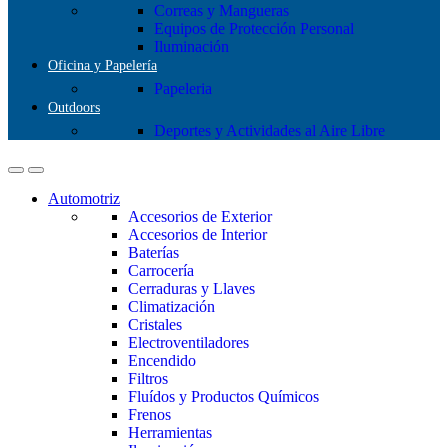
Correas y Mangueras
Equipos de Protección Personal
Iluminación
Oficina y Papelería
Papeleria
Outdoors
Deportes y Actividades al Aire Libre
Automotriz
Accesorios de Exterior
Accesorios de Interior
Baterías
Carrocería
Cerraduras y Llaves
Climatización
Cristales
Electroventiladores
Encendido
Filtros
Fluídos y Productos Químicos
Frenos
Herramientas