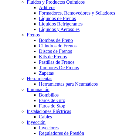
Fluídos y Productos Químicos
Aditivos
Formadores, Removedores y Selladores
Líquidos de Frenos
Líquidos Refrigerantes
Líquidos y Aerosoles
Frenos
Bombas de Freno
Cilindros de Frenos
Discos de Frenos
Kits de Frenos
Pastillas de Frenos
Tambores De Frenos
Zapatas
Herramientas
Herramientas para Neumáticos
Iluminación
Bombillos
Faros de Giro
Faros de Stop
Instalaciones Eléctricas
Cables
Inyección
Inyectores
Reguladores de Presión