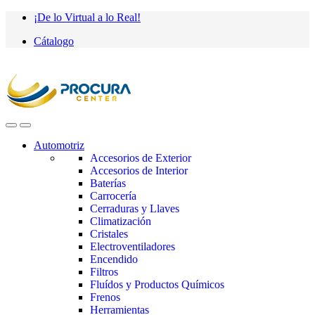
Saltar
saltar
¡De lo Virtual a lo Real!
a
al
Cátalogo
navegación
contenido
Automotriz
Accesorios de Exterior
Accesorios de Interior
Baterías
Carrocería
Cerraduras y Llaves
Climatización
Cristales
Electroventiladores
Encendido
Filtros
Fluídos y Productos Químicos
Frenos
Herramientas