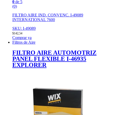
0
de 5
(0)
FILTRO AIRE IND. CONVENC. I-49089
INTERNATIONAL 7600
SKU: I-49089
$
142,54
Comprar ya
Filtros de Aire
FILTRO AIRE AUTOMOTRIZ
PANEL FLEXIBLE I-46935
EXPLORER