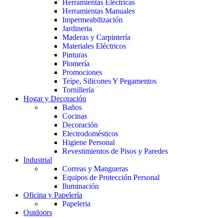
Herramientas Eléctricas
Herramientas Manuales
Impermeabilización
Jardineria
Maderas y Carpintería
Materiales Eléctricos
Pinturas
Plomería
Promociones
Teipe, Silicones Y Pegamentos
Tornillería
Hogar y Decoración
Baños
Cocinas
Decoración
Electrodomésticos
Higiene Personal
Revestimientos de Pisos y Paredes
Industrial
Correas y Mangueras
Equipos de Protección Personal
Iluminación
Oficina y Papelería
Papeleria
Outdoors