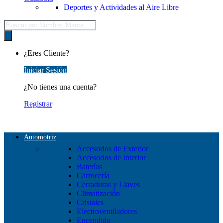
Deportes y Actividades al Aire Libre
Búsqueda
de
productos
¿Eres Cliente?
Iniciar Sesión
¿No tienes una cuenta?
Registrar
Automotriz
Accesorios de Exterior
Accesorios de Interior
Baterías
Carrocería
Cerraduras y Llaves
Climatización
Cristales
Electroventiladores
Encendido