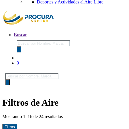
Deportes y Actividades al Aire Libre
Buscar
Búsqueda
de
productos
0
Búsqueda
de
productos
Filtros de Aire
Mostrando 1–16 de 24 resultados
Filtros