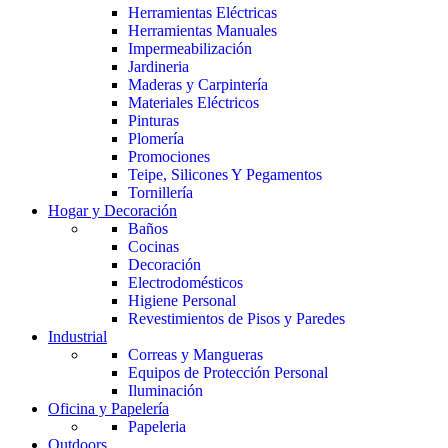
Herramientas Eléctricas
Herramientas Manuales
Impermeabilización
Jardineria
Maderas y Carpintería
Materiales Eléctricos
Pinturas
Plomería
Promociones
Teipe, Silicones Y Pegamentos
Tornillería
Hogar y Decoración
Baños
Cocinas
Decoración
Electrodomésticos
Higiene Personal
Revestimientos de Pisos y Paredes
Industrial
Correas y Mangueras
Equipos de Protección Personal
Iluminación
Oficina y Papelería
Papeleria
Outdoors