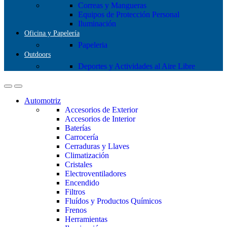
Correas y Mangueras
Equipos de Protección Personal
Iluminación
Oficina y Papelería
Papeleria
Outdoors
Deportes y Actividades al Aire Libre
Automotriz
Accesorios de Exterior
Accesorios de Interior
Baterías
Carrocería
Cerraduras y Llaves
Climatización
Cristales
Electroventiladores
Encendido
Filtros
Fluídos y Productos Químicos
Frenos
Herramientas