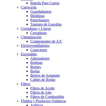
Batería Para Carros
Carrocería
Guardafangos
Molduras
Parachoques
Tanques de Gasolina
Cerraduras y Llaves
Cerraduras
Climatización
Componentes de A/C
Electroventiladores
Conectores
Encendido
Alternadores
Bobinas
Bornes
Bujías
Burros de Arranque
Cables de Bujías
Filtros
Filtros de Aceite
Filtros de Aire
Filtros de Combustible
Fluídos y Productos Químicos
Aditivos