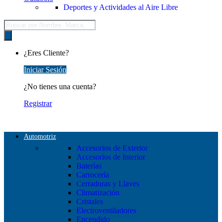
Deportes y Actividades al Aire Libre
Búsqueda
de
productos
¿Eres Cliente?
Iniciar Sesión
¿No tienes una cuenta?
Registrar
Automotriz
Accesorios de Exterior
Accesorios de Interior
Baterías
Carrocería
Cerraduras y Llaves
Climatización
Cristales
Electroventiladores
Encendido