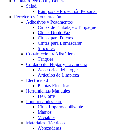
Cuidado Personal y Belleza
Salud
Equipos de Protección Personal
Ferretería y Construcción
Adhesivos y Pegamentos
Cintas de Embalaje o Empaque
Cintas Doble Faz
Cintas para Ductos
Cintas para Enmascarar
Silicones
Construcción y Albañilería
Tanques
Cuidado del Hogar y Lavanderia
Accesorios del Hogar
Articulos de Limpieza
Electricidad
Plantas Electricas
Herramientas Manuales
De Corte
Impermeabilización
Cinta Impermeabilizante
Mantos
Vaciables
Materiales Eléctricos
Abrazaderas