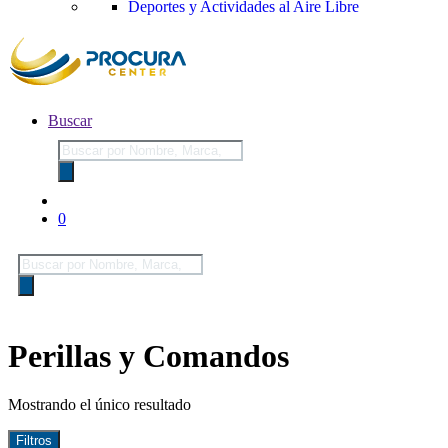
Deportes y Actividades al Aire Libre
Buscar
Búsqueda
de
productos
0
Búsqueda
de
productos
Perillas y Comandos
Mostrando el único resultado
Filtros