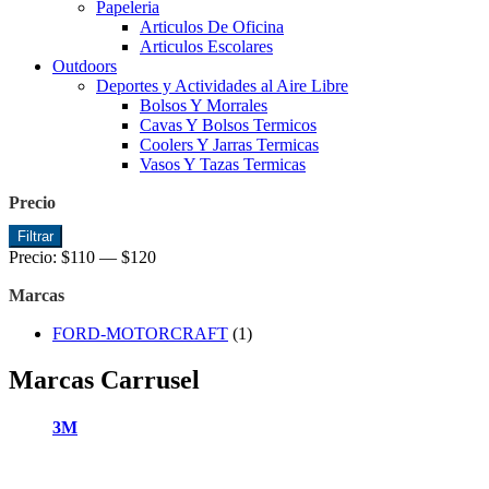
Papeleria
Articulos De Oficina
Articulos Escolares
Outdoors
Deportes y Actividades al Aire Libre
Bolsos Y Morrales
Cavas Y Bolsos Termicos
Coolers Y Jarras Termicas
Vasos Y Tazas Termicas
Precio
Precio
Precio
Filtrar
mínimo
máximo
Precio:
$110
—
$120
Marcas
FORD-MOTORCRAFT
(1)
Marcas Carrusel
3M