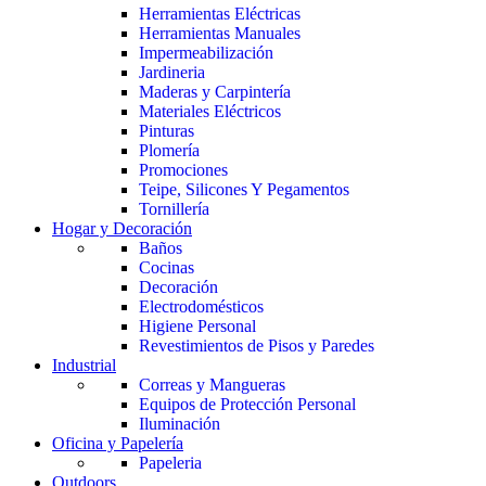
Herramientas Eléctricas
Herramientas Manuales
Impermeabilización
Jardineria
Maderas y Carpintería
Materiales Eléctricos
Pinturas
Plomería
Promociones
Teipe, Silicones Y Pegamentos
Tornillería
Hogar y Decoración
Baños
Cocinas
Decoración
Electrodomésticos
Higiene Personal
Revestimientos de Pisos y Paredes
Industrial
Correas y Mangueras
Equipos de Protección Personal
Iluminación
Oficina y Papelería
Papeleria
Outdoors