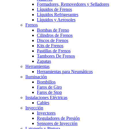
Formadores, Removedores y Selladores
Líquidos de Frenos
Líquidos Refrigerantes
Líquidos y Aerosoles
Frenos
Bombas de Freno
Cilindros de Frenos
Discos de Frenos
Kits de Frenos
Pastillas de Frenos
Tambores De Frenos
Zapatas
Herramientas
Herramientas para Neumáticos
Iluminación
Bombillos
Faros de Giro
Faros de Stop
Instalaciones Eléctricas
Cables
Inyección
Inyectores
Reguladores de Presión
Sensores de Inyección
Latonería y Pintura