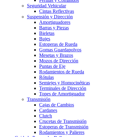
Perillas y Comandos
Seguridad Vehicular
Cintas Reflectivas
Suspensión y Dirección
Amortiguadores
Barras y Piezas
Bieletas
Bujes
Estoperas de Rueda
Gomas Guardapolvos
Mesetas y Brazos
Mozos de Dirección
Puntas de Eje
Rodamientos de Rueda
Rótulas
Semiejes y Homocinéticas
Terminales de Dirección
Topes de Amortiguador
Transmisión
Cajas de Cambios
Cardanes
Clutch
Crucetas de Transmisión
Estoperas de Transmisión
Rodamientos y Palieres