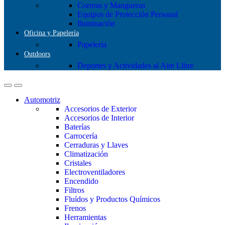
Correas y Mangueras
Equipos de Protección Personal
Iluminación
Oficina y Papelería
Papeleria
Outdoors
Deportes y Actividades al Aire Libre
Automotriz
Accesorios de Exterior
Accesorios de Interior
Baterías
Carrocería
Cerraduras y Llaves
Climatización
Cristales
Electroventiladores
Encendido
Filtros
Fluídos y Productos Químicos
Frenos
Herramientas