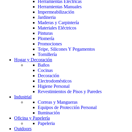
Herramientas Eléctricas
Herramientas Manuales
Impermeabilización
Jardineria
Maderas y Carpintería
Materiales Eléctricos
Pinturas
Plomería
Promociones
Teipe, Silicones Y Pegamentos
Tornillería
Hogar y Decoración
Baños
Cocinas
Decoración
Electrodomésticos
Higiene Personal
Revestimientos de Pisos y Paredes
Industrial
Correas y Mangueras
Equipos de Protección Personal
Iluminación
Oficina y Papelería
Papeleria
Outdoors