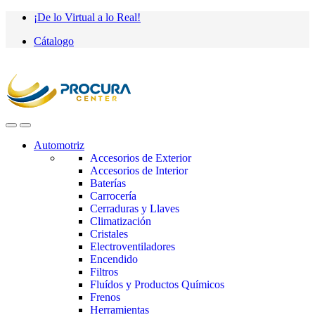
Saltar
saltar
¡De lo Virtual a lo Real!
a
al
Cátalogo
navegación
contenido
Automotriz
Accesorios de Exterior
Accesorios de Interior
Baterías
Carrocería
Cerraduras y Llaves
Climatización
Cristales
Electroventiladores
Encendido
Filtros
Fluídos y Productos Químicos
Frenos
Herramientas