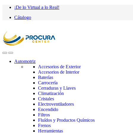
Saltar
saltar
¡De lo Virtual a lo Real!
a
al
Cátalogo
navegación
contenido
Automotriz
Accesorios de Exterior
Accesorios de Interior
Baterías
Carrocería
Cerraduras y Llaves
Climatización
Cristales
Electroventiladores
Encendido
Filtros
Fluídos y Productos Químicos
Frenos
Herramientas