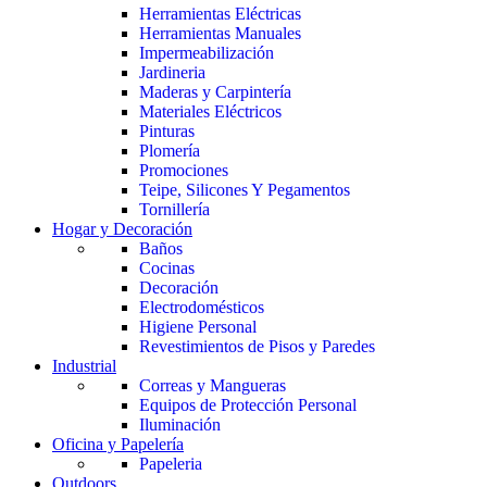
Herramientas Eléctricas
Herramientas Manuales
Impermeabilización
Jardineria
Maderas y Carpintería
Materiales Eléctricos
Pinturas
Plomería
Promociones
Teipe, Silicones Y Pegamentos
Tornillería
Hogar y Decoración
Baños
Cocinas
Decoración
Electrodomésticos
Higiene Personal
Revestimientos de Pisos y Paredes
Industrial
Correas y Mangueras
Equipos de Protección Personal
Iluminación
Oficina y Papelería
Papeleria
Outdoors