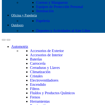
Correas y Mangueras
Equipos de Protección Personal
Iluminación
Oficina y Papelería
Papeleria
Outdoors
Deportes y Actividades al Aire Libre
Automotriz
Accesorios de Exterior
Accesorios de Interior
Baterías
Carrocería
Cerraduras y Llaves
Climatización
Cristales
Electroventiladores
Encendido
Filtros
Fluídos y Productos Químicos
Frenos
Herramientas