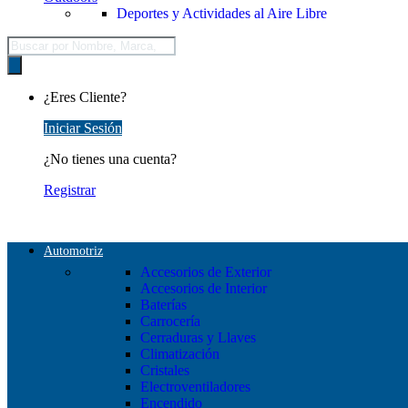
Deportes y Actividades al Aire Libre
Búsqueda
de
productos
¿Eres Cliente?
Iniciar Sesión
¿No tienes una cuenta?
Registrar
Automotriz
Accesorios de Exterior
Accesorios de Interior
Baterías
Carrocería
Cerraduras y Llaves
Climatización
Cristales
Electroventiladores
Encendido