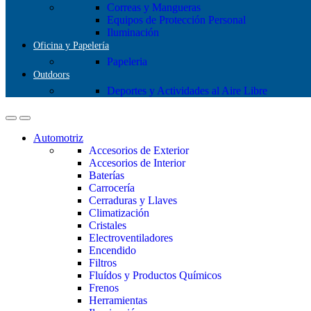
Correas y Mangueras
Equipos de Protección Personal
Iluminación
Oficina y Papelería
Papeleria
Outdoors
Deportes y Actividades al Aire Libre
Automotriz
Accesorios de Exterior
Accesorios de Interior
Baterías
Carrocería
Cerraduras y Llaves
Climatización
Cristales
Electroventiladores
Encendido
Filtros
Fluídos y Productos Químicos
Frenos
Herramientas