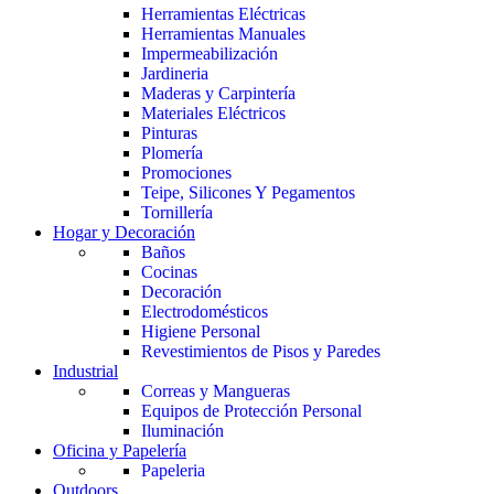
Herramientas Eléctricas
Herramientas Manuales
Impermeabilización
Jardineria
Maderas y Carpintería
Materiales Eléctricos
Pinturas
Plomería
Promociones
Teipe, Silicones Y Pegamentos
Tornillería
Hogar y Decoración
Baños
Cocinas
Decoración
Electrodomésticos
Higiene Personal
Revestimientos de Pisos y Paredes
Industrial
Correas y Mangueras
Equipos de Protección Personal
Iluminación
Oficina y Papelería
Papeleria
Outdoors