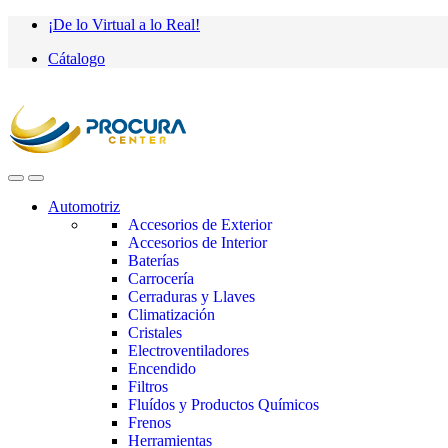
Saltar
saltar
¡De lo Virtual a lo Real!
a
al
Cátalogo
navegación
contenido
Automotriz
Accesorios de Exterior
Accesorios de Interior
Baterías
Carrocería
Cerraduras y Llaves
Climatización
Cristales
Electroventiladores
Encendido
Filtros
Fluídos y Productos Químicos
Frenos
Herramientas