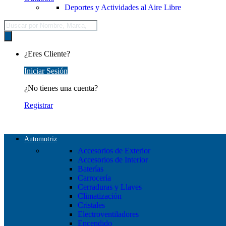
Deportes y Actividades al Aire Libre
Búsqueda
de
productos
¿Eres Cliente?
Iniciar Sesión
¿No tienes una cuenta?
Registrar
Automotriz
Accesorios de Exterior
Accesorios de Interior
Baterías
Carrocería
Cerraduras y Llaves
Climatización
Cristales
Electroventiladores
Encendido