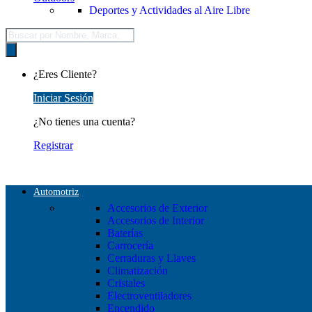
Deportes y Actividades al Aire Libre
Búsqueda
de
productos
¿Eres Cliente?
Iniciar Sesión
¿No tienes una cuenta?
Registrar
Automotriz
Accesorios de Exterior
Accesorios de Interior
Baterías
Carrocería
Cerraduras y Llaves
Climatización
Cristales
Electroventiladores
Encendido