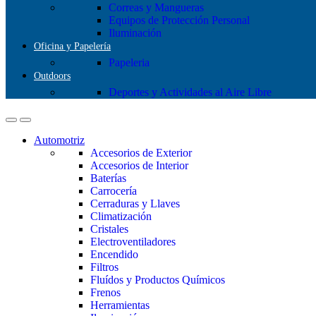
Correas y Mangueras
Equipos de Protección Personal
Iluminación
Oficina y Papelería
Papeleria
Outdoors
Deportes y Actividades al Aire Libre
Automotriz
Accesorios de Exterior
Accesorios de Interior
Baterías
Carrocería
Cerraduras y Llaves
Climatización
Cristales
Electroventiladores
Encendido
Filtros
Fluídos y Productos Químicos
Frenos
Herramientas