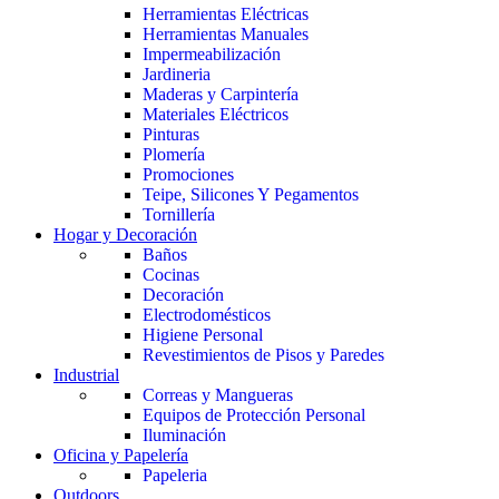
Herramientas Eléctricas
Herramientas Manuales
Impermeabilización
Jardineria
Maderas y Carpintería
Materiales Eléctricos
Pinturas
Plomería
Promociones
Teipe, Silicones Y Pegamentos
Tornillería
Hogar y Decoración
Baños
Cocinas
Decoración
Electrodomésticos
Higiene Personal
Revestimientos de Pisos y Paredes
Industrial
Correas y Mangueras
Equipos de Protección Personal
Iluminación
Oficina y Papelería
Papeleria
Outdoors