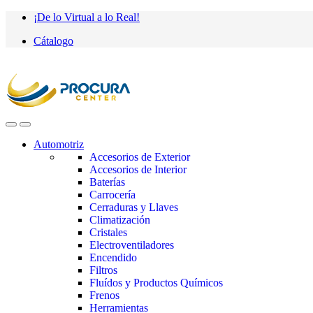
Saltar
saltar
¡De lo Virtual a lo Real!
a
al
Cátalogo
navegación
contenido
Automotriz
Accesorios de Exterior
Accesorios de Interior
Baterías
Carrocería
Cerraduras y Llaves
Climatización
Cristales
Electroventiladores
Encendido
Filtros
Fluídos y Productos Químicos
Frenos
Herramientas