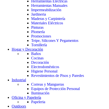
Herramientas Eléctricas
Herramientas Manuales
Impermeabilización
Jardineria
Maderas y Carpintería
Materiales Eléctricos
Pinturas
Plomería
Promociones
Teipe, Silicones Y Pegamentos
Tornillería
Hogar y Decoración
Baños
Cocinas
Decoración
Electrodomésticos
Higiene Personal
Revestimientos de Pisos y Paredes
Industrial
Correas y Mangueras
Equipos de Protección Personal
Iluminación
Oficina y Papelería
Papeleria
Outdoors