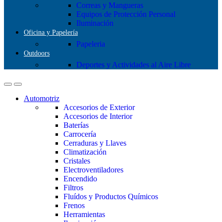
Correas y Mangueras
Equipos de Protección Personal
Iluminación
Oficina y Papelería
Papeleria
Outdoors
Deportes y Actividades al Aire Libre
Automotriz
Accesorios de Exterior
Accesorios de Interior
Baterías
Carrocería
Cerraduras y Llaves
Climatización
Cristales
Electroventiladores
Encendido
Filtros
Fluídos y Productos Químicos
Frenos
Herramientas