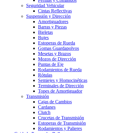
Perillas y Comandos
Seguridad Vehicular
Cintas Reflectivas
Suspensión y Dirección
Amortiguadores
Barras y Piezas
Bieletas
Bujes
Estoperas de Rueda
Gomas Guardapolvos
Mesetas y Brazos
Mozos de Dirección
Puntas de Eje
Rodamientos de Rueda
Rótulas
Semiejes y Homocinéticas
Terminales de Dirección
Topes de Amortiguador
Transmisión
Cajas de Cambios
Cardanes
Clutch
Crucetas de Transmisión
Estoperas de Transmisión
Rodamientos y Palieres