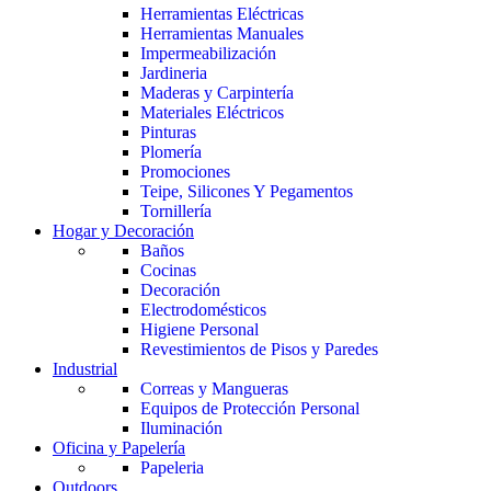
Herramientas Eléctricas
Herramientas Manuales
Impermeabilización
Jardineria
Maderas y Carpintería
Materiales Eléctricos
Pinturas
Plomería
Promociones
Teipe, Silicones Y Pegamentos
Tornillería
Hogar y Decoración
Baños
Cocinas
Decoración
Electrodomésticos
Higiene Personal
Revestimientos de Pisos y Paredes
Industrial
Correas y Mangueras
Equipos de Protección Personal
Iluminación
Oficina y Papelería
Papeleria
Outdoors