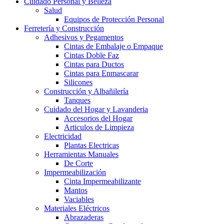
Cuidado Personal y Belleza
Salud
Equipos de Protección Personal
Ferretería y Construcción
Adhesivos y Pegamentos
Cintas de Embalaje o Empaque
Cintas Doble Faz
Cintas para Ductos
Cintas para Enmascarar
Silicones
Construcción y Albañilería
Tanques
Cuidado del Hogar y Lavanderia
Accesorios del Hogar
Articulos de Limpieza
Electricidad
Plantas Electricas
Herramientas Manuales
De Corte
Impermeabilización
Cinta Impermeabilizante
Mantos
Vaciables
Materiales Eléctricos
Abrazaderas