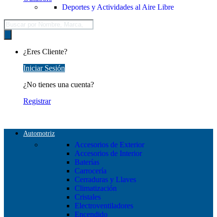
Deportes y Actividades al Aire Libre
Búsqueda
de
productos
¿Eres Cliente?
Iniciar Sesión
¿No tienes una cuenta?
Registrar
Automotriz
Accesorios de Exterior
Accesorios de Interior
Baterías
Carrocería
Cerraduras y Llaves
Climatización
Cristales
Electroventiladores
Encendido