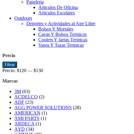
Papeleria
Articulos De Oficina
Articulos Escolares
Outdoors
Deportes y Actividades al Aire Libre
Bolsos Y Morrales
Cavas Y Bolsos Termicos
Coolers Y Jarras Termicas
Vasos Y Tazas Termicas
Precio
Precio
Precio
Filtrar
mínimo
máximo
Precio:
$120
—
$130
Marcas
3M
(63)
ACDELCO
(2)
ADF
(23)
AGG POWER SOLUTIONS
(28)
AMERICAN
(1)
AMI PARTS
(1)
ARDECA
(1)
AYD
(34)