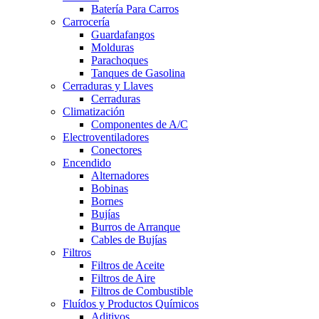
Batería Para Carros
Carrocería
Guardafangos
Molduras
Parachoques
Tanques de Gasolina
Cerraduras y Llaves
Cerraduras
Climatización
Componentes de A/C
Electroventiladores
Conectores
Encendido
Alternadores
Bobinas
Bornes
Bujías
Burros de Arranque
Cables de Bujías
Filtros
Filtros de Aceite
Filtros de Aire
Filtros de Combustible
Fluídos y Productos Químicos
Aditivos