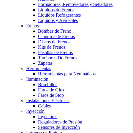
Formadores, Removedores y Selladores
Líquidos de Frenos
Líquidos Refrigerantes
Líquidos y Aerosoles
Frenos
Bombas de Freno
Cilindros de Frenos
Discos de Frenos
Kits de Frenos
Pastillas de Frenos
Tambores De Frenos
Zapatas
Herramientas
Herramientas para Neumáticos
Iluminación
Bombillos
Faros de Giro
Faros de Stop
Instalaciones Eléctricas
Cables
Inyección
Inyectores
Reguladores de Presión
Sensores de Inyección
Latonería y Pintura