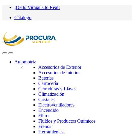
Saltar
saltar
¡De lo Virtual a lo Real!
a
al
Cátalogo
navegación
contenido
Automotriz
Accesorios de Exterior
Accesorios de Interior
Baterías
Carrocería
Cerraduras y Llaves
Climatización
Cristales
Electroventiladores
Encendido
Filtros
Fluídos y Productos Químicos
Frenos
Herramientas