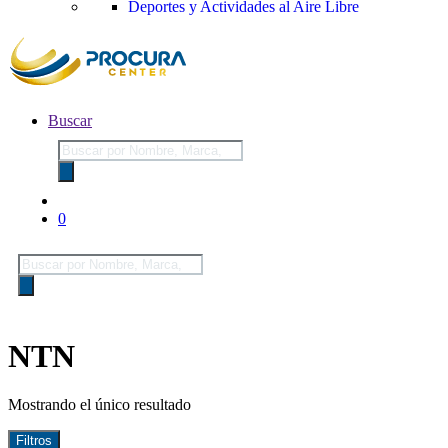
Deportes y Actividades al Aire Libre
Buscar
Búsqueda
de
productos
0
Búsqueda
de
productos
NTN
Mostrando el único resultado
Filtros