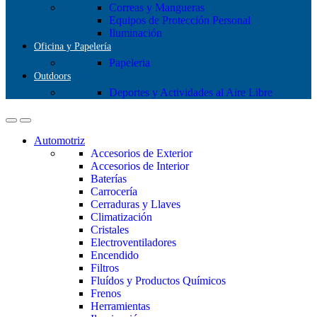
Correas y Mangueras
Equipos de Protección Personal
Iluminación
Oficina y Papelería
Papeleria
Outdoors
Deportes y Actividades al Aire Libre
Automotriz
Accesorios de Exterior
Accesorios de Interior
Baterías
Carrocería
Cerraduras y Llaves
Climatización
Cristales
Electroventiladores
Encendido
Filtros
Fluídos y Productos Químicos
Frenos
Herramientas