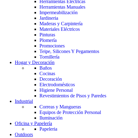
Herramientas Eléctricas
Herramientas Manuales
Impermeabilización
Jardineria
Maderas y Carpintería
Materiales Eléctricos
Pinturas
Plomería
Promociones
Teipe, Silicones Y Pegamentos
Tornillería
Hogar y Decoración
Baños
Cocinas
Decoración
Electrodomésticos
Higiene Personal
Revestimientos de Pisos y Paredes
Industrial
Correas y Mangueras
Equipos de Protección Personal
Iluminación
Oficina y Papelería
Papeleria
Outdoors