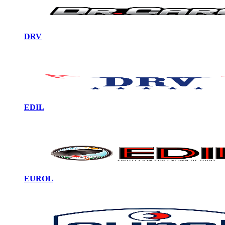
DRV
EDIL
EUROL