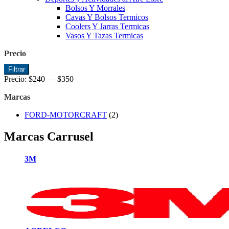
Bolsos Y Morrales
Cavas Y Bolsos Termicos
Coolers Y Jarras Termicas
Vasos Y Tazas Termicas
Precio
Precio
Precio
Filtrar
mínimo
máximo
Precio:
$240
—
$350
Marcas
FORD-MOTORCRAFT
(2)
Marcas Carrusel
3M