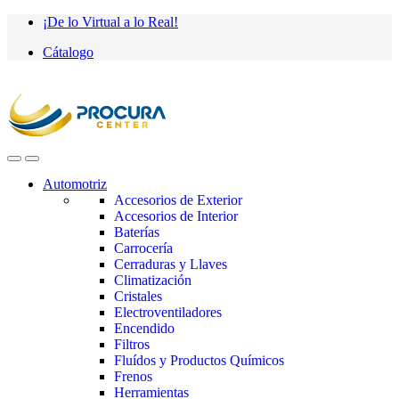
Saltar
saltar
¡De lo Virtual a lo Real!
a
al
Cátalogo
navegación
contenido
Automotriz
Accesorios de Exterior
Accesorios de Interior
Baterías
Carrocería
Cerraduras y Llaves
Climatización
Cristales
Electroventiladores
Encendido
Filtros
Fluídos y Productos Químicos
Frenos
Herramientas