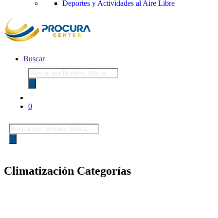
Deportes y Actividades al Aire Libre
Buscar
Búsqueda
de
productos
0
Búsqueda
de
productos
Climatización Categorías