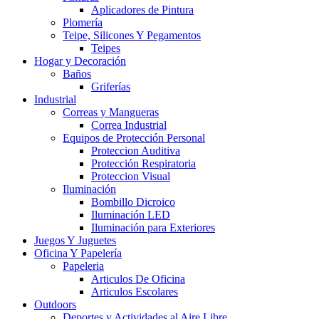
Aplicadores de Pintura
Plomería
Teipe, Silicones Y Pegamentos
Teipes
Hogar y Decoración
Baños
Griferías
Industrial
Correas y Mangueras
Correa Industrial
Equipos de Protección Personal
Proteccion Auditiva
Protección Respiratoria
Proteccion Visual
Iluminación
Bombillo Dicroico
Iluminación LED
Iluminación para Exteriores
Juegos Y Juguetes
Oficina Y Papelería
Papeleria
Articulos De Oficina
Articulos Escolares
Outdoors
Deportes y Actividades al Aire Libre