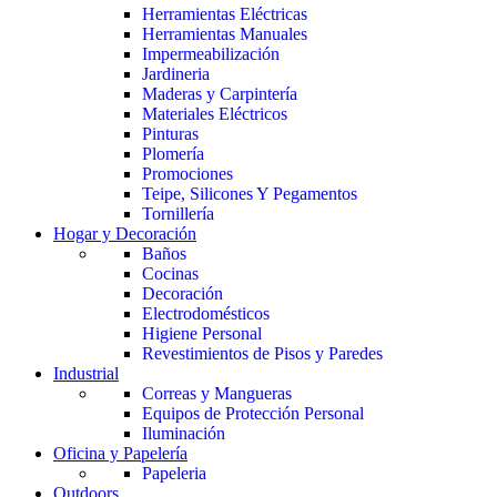
Herramientas Eléctricas
Herramientas Manuales
Impermeabilización
Jardineria
Maderas y Carpintería
Materiales Eléctricos
Pinturas
Plomería
Promociones
Teipe, Silicones Y Pegamentos
Tornillería
Hogar y Decoración
Baños
Cocinas
Decoración
Electrodomésticos
Higiene Personal
Revestimientos de Pisos y Paredes
Industrial
Correas y Mangueras
Equipos de Protección Personal
Iluminación
Oficina y Papelería
Papeleria
Outdoors