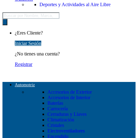
Deportes y Actividades al Aire Libre
Búsqueda
de
productos
¿Eres Cliente?
Iniciar Sesión
¿No tienes una cuenta?
Registrar
Automotriz
Accesorios de Exterior
Accesorios de Interior
Baterías
Carrocería
Cerraduras y Llaves
Climatización
Cristales
Electroventiladores
Encendido