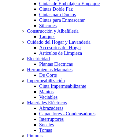
Cintas de Embalaje o Empaque
Cintas Doble Faz
Cintas para Ductos
Cintas para Enmascarar
Silicones
Construcción y Albañilería
Tanques
Cuidado del Hogar y Lavanderia
Accesorios del Hogar
Articulos de Limpieza
Electricidad
Plantas Electricas
Herramientas Manuales
De Corte
Impermeabilización
Cinta Impermeabilizante
Mantos
Vaciables
Materiales Eléctricos
Abrazaderas
Capacitores - Condensadores
Interruptores
Socates
Tomas
Pinturas