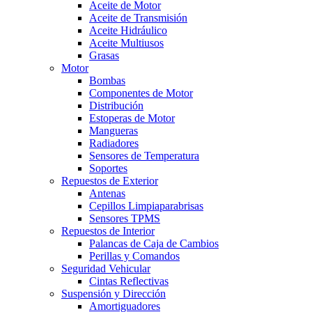
Aceite de Motor
Aceite de Transmisión
Aceite Hidráulico
Aceite Multiusos
Grasas
Motor
Bombas
Componentes de Motor
Distribución
Estoperas de Motor
Mangueras
Radiadores
Sensores de Temperatura
Soportes
Repuestos de Exterior
Antenas
Cepillos Limpiaparabrisas
Sensores TPMS
Repuestos de Interior
Palancas de Caja de Cambios
Perillas y Comandos
Seguridad Vehicular
Cintas Reflectivas
Suspensión y Dirección
Amortiguadores