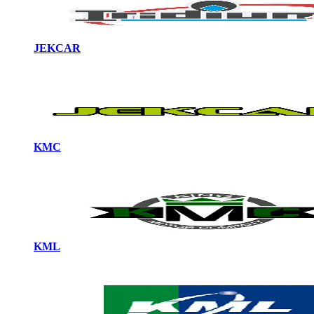
JEKCAR
KMC
KML