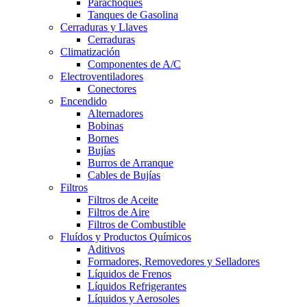
Parachoques
Tanques de Gasolina
Cerraduras y Llaves
Cerraduras
Climatización
Componentes de A/C
Electroventiladores
Conectores
Encendido
Alternadores
Bobinas
Bornes
Bujías
Burros de Arranque
Cables de Bujías
Filtros
Filtros de Aceite
Filtros de Aire
Filtros de Combustible
Fluídos y Productos Químicos
Aditivos
Formadores, Removedores y Selladores
Líquidos de Frenos
Líquidos Refrigerantes
Líquidos y Aerosoles