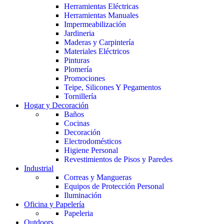
Herramientas Eléctricas
Herramientas Manuales
Impermeabilización
Jardineria
Maderas y Carpintería
Materiales Eléctricos
Pinturas
Plomería
Promociones
Teipe, Silicones Y Pegamentos
Tornillería
Hogar y Decoración
Baños
Cocinas
Decoración
Electrodomésticos
Higiene Personal
Revestimientos de Pisos y Paredes
Industrial
Correas y Mangueras
Equipos de Protección Personal
Iluminación
Oficina y Papelería
Papeleria
Outdoors