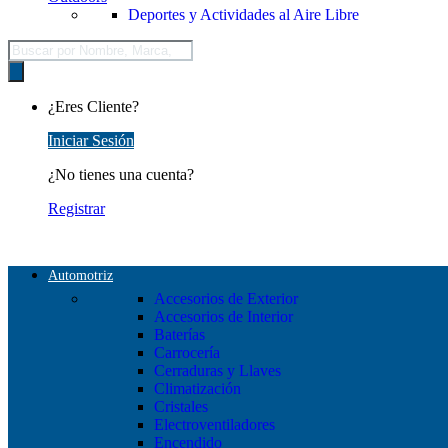
Deportes y Actividades al Aire Libre
Búsqueda
de
productos
¿Eres Cliente?
Iniciar Sesión
¿No tienes una cuenta?
Registrar
Automotriz
Accesorios de Exterior
Accesorios de Interior
Baterías
Carrocería
Cerraduras y Llaves
Climatización
Cristales
Electroventiladores
Encendido