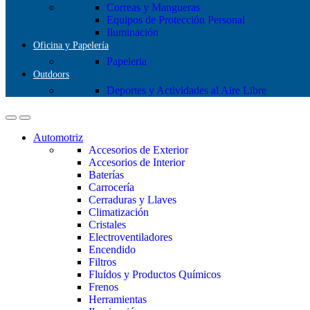
Correas y Mangueras
Equipos de Protección Personal
Iluminación
Oficina y Papelería
Papeleria
Outdoors
Deportes y Actividades al Aire Libre
Automotriz
Accesorios de Exterior
Accesorios de Interior
Baterías
Carrocería
Cerraduras y Llaves
Climatización
Cristales
Electroventiladores
Encendido
Filtros
Fluídos y Productos Químicos
Frenos
Herramientas