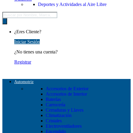
Deportes y Actividades al Aire Libre
Búsqueda
de
productos
¿Eres Cliente?
Iniciar Sesión
¿No tienes una cuenta?
Registrar
Automotriz
Accesorios de Exterior
Accesorios de Interior
Baterías
Carrocería
Cerraduras y Llaves
Climatización
Cristales
Electroventiladores
Encendido