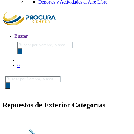
Deportes y Actividades al Aire Libre
Buscar
Búsqueda
de
productos
0
Búsqueda
de
productos
Repuestos de Exterior Categorías