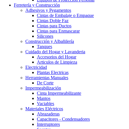
Ferretería y Construcción
Adhesivos y Pegamentos
Cintas de Embalaje o Empaque
Cintas Doble Faz
Cintas para Ductos
Cintas para Enmascarar
Silicones
Construcción y Albañilería
Tanques
Cuidado del Hogar y Lavanderia
Accesorios del Hogar
Articulos de Limpieza
Electricidad
Plantas Electricas
Herramientas Manuales
De Corte
Impermeabilización
Cinta Impermeabilizante
Mantos
Vaciables
Materiales Eléctricos
Abrazaderas
Capacitores - Condensadores
Interruptores