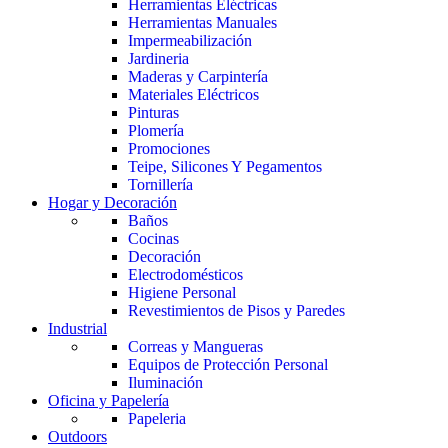
Herramientas Eléctricas
Herramientas Manuales
Impermeabilización
Jardineria
Maderas y Carpintería
Materiales Eléctricos
Pinturas
Plomería
Promociones
Teipe, Silicones Y Pegamentos
Tornillería
Hogar y Decoración
Baños
Cocinas
Decoración
Electrodomésticos
Higiene Personal
Revestimientos de Pisos y Paredes
Industrial
Correas y Mangueras
Equipos de Protección Personal
Iluminación
Oficina y Papelería
Papeleria
Outdoors