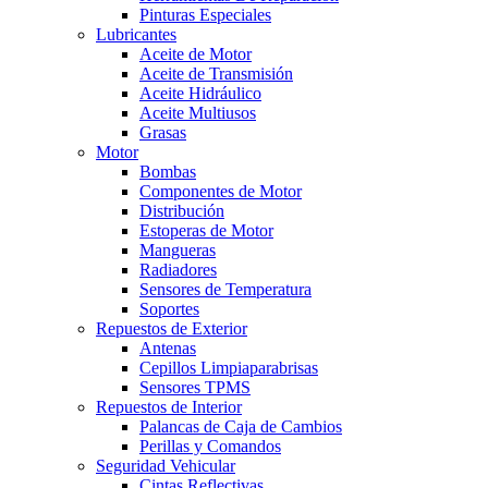
Pinturas Especiales
Lubricantes
Aceite de Motor
Aceite de Transmisión
Aceite Hidráulico
Aceite Multiusos
Grasas
Motor
Bombas
Componentes de Motor
Distribución
Estoperas de Motor
Mangueras
Radiadores
Sensores de Temperatura
Soportes
Repuestos de Exterior
Antenas
Cepillos Limpiaparabrisas
Sensores TPMS
Repuestos de Interior
Palancas de Caja de Cambios
Perillas y Comandos
Seguridad Vehicular
Cintas Reflectivas