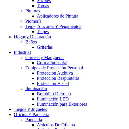
Socates
Tomas
Pinturas
Aplicadores de Pintura
Plomería
Teipe, Silicones Y Pegamentos
Teipes
Hogar y Decoración
Baños
Griferías
Industrial
Correas y Mangueras
Correa Industrial
Equipos de Protección Personal
Proteccion Auditiva
Protección Respiratoria
Proteccion Visual
Iluminación
Bombillo Dicroico
Iluminación LED
Iluminación para Exteriores
Juegos Y Juguetes
Oficina Y Papelería
Papeleria
Articulos De Oficina