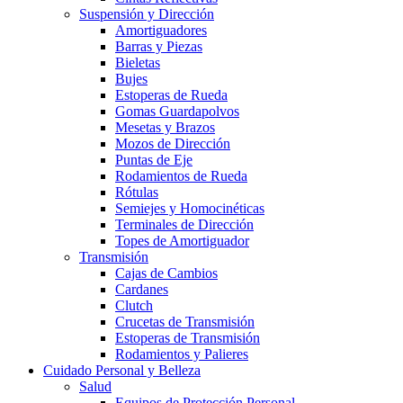
Suspensión y Dirección
Amortiguadores
Barras y Piezas
Bieletas
Bujes
Estoperas de Rueda
Gomas Guardapolvos
Mesetas y Brazos
Mozos de Dirección
Puntas de Eje
Rodamientos de Rueda
Rótulas
Semiejes y Homocinéticas
Terminales de Dirección
Topes de Amortiguador
Transmisión
Cajas de Cambios
Cardanes
Clutch
Crucetas de Transmisión
Estoperas de Transmisión
Rodamientos y Palieres
Cuidado Personal y Belleza
Salud
Equipos de Protección Personal