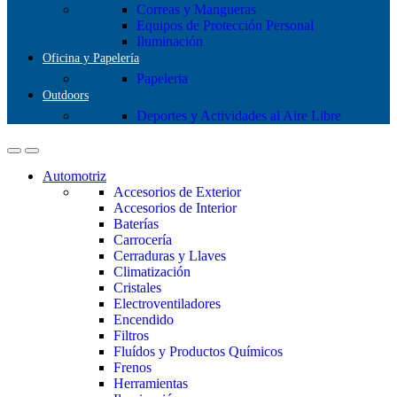
Correas y Mangueras
Equipos de Protección Personal
Iluminación
Oficina y Papelería
Papeleria
Outdoors
Deportes y Actividades al Aire Libre
Automotriz
Accesorios de Exterior
Accesorios de Interior
Baterías
Carrocería
Cerraduras y Llaves
Climatización
Cristales
Electroventiladores
Encendido
Filtros
Fluídos y Productos Químicos
Frenos
Herramientas