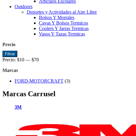
Articulos Escolares
Outdoors
Deportes y Actividades al Aire Libre
Bolsos Y Morrales
Cavas Y Bolsos Termicos
Coolers Y Jarras Termicas
Vasos Y Tazas Termicas
Precio
Precio
Precio
Filtrar
mínimo
máximo
Precio:
$10
—
$70
Marcas
FORD-MOTORCRAFT
(3)
Marcas Carrusel
3M