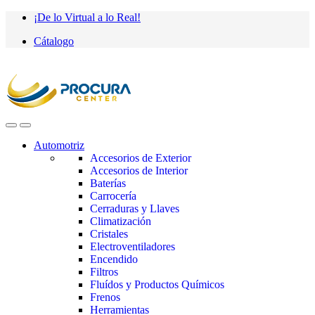
Saltar
saltar
¡De lo Virtual a lo Real!
a
al
Cátalogo
navegación
contenido
Automotriz
Accesorios de Exterior
Accesorios de Interior
Baterías
Carrocería
Cerraduras y Llaves
Climatización
Cristales
Electroventiladores
Encendido
Filtros
Fluídos y Productos Químicos
Frenos
Herramientas