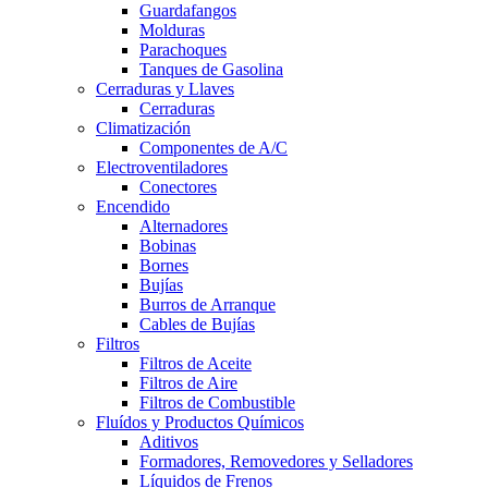
Guardafangos
Molduras
Parachoques
Tanques de Gasolina
Cerraduras y Llaves
Cerraduras
Climatización
Componentes de A/C
Electroventiladores
Conectores
Encendido
Alternadores
Bobinas
Bornes
Bujías
Burros de Arranque
Cables de Bujías
Filtros
Filtros de Aceite
Filtros de Aire
Filtros de Combustible
Fluídos y Productos Químicos
Aditivos
Formadores, Removedores y Selladores
Líquidos de Frenos