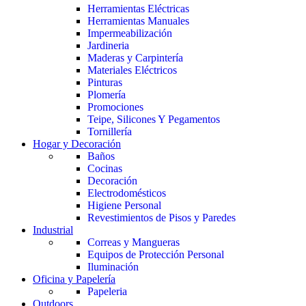
Herramientas Eléctricas
Herramientas Manuales
Impermeabilización
Jardineria
Maderas y Carpintería
Materiales Eléctricos
Pinturas
Plomería
Promociones
Teipe, Silicones Y Pegamentos
Tornillería
Hogar y Decoración
Baños
Cocinas
Decoración
Electrodomésticos
Higiene Personal
Revestimientos de Pisos y Paredes
Industrial
Correas y Mangueras
Equipos de Protección Personal
Iluminación
Oficina y Papelería
Papeleria
Outdoors