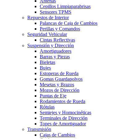
Antenas
Cepillos Limpiaparabrisas
Sensores TPMS
Repuestos de Interior
Palancas de Caja de Cambios
Perillas y Comandos
Seguridad Vehicular
Cintas Reflectivas
Suspensión y Dirección
Amortiguadores
Barras y Piezas
Bieletas
Bujes
Estoperas de Rueda
Gomas Guardapolvos
Mesetas y Brazos
Mozos de Dirección
Puntas de Eje
Rodamientos de Rueda
Rótulas
Semiejes y Homocinéticas
Terminales de Dirección
Topes de Amortiguador
Transmisión
Cajas de Cambios