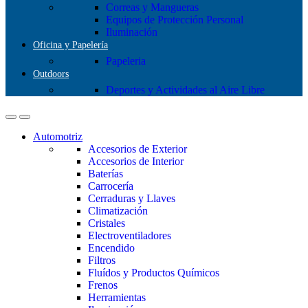
Correas y Mangueras
Equipos de Protección Personal
Iluminación
Oficina y Papelería
Papeleria
Outdoors
Deportes y Actividades al Aire Libre
Automotriz
Accesorios de Exterior
Accesorios de Interior
Baterías
Carrocería
Cerraduras y Llaves
Climatización
Cristales
Electroventiladores
Encendido
Filtros
Fluídos y Productos Químicos
Frenos
Herramientas