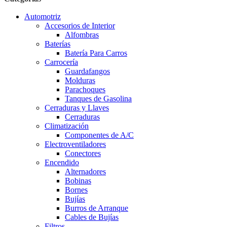
Automotriz
Accesorios de Interior
Alfombras
Baterías
Batería Para Carros
Carrocería
Guardafangos
Molduras
Parachoques
Tanques de Gasolina
Cerraduras y Llaves
Cerraduras
Climatización
Componentes de A/C
Electroventiladores
Conectores
Encendido
Alternadores
Bobinas
Bornes
Bujías
Burros de Arranque
Cables de Bujías
Filtros