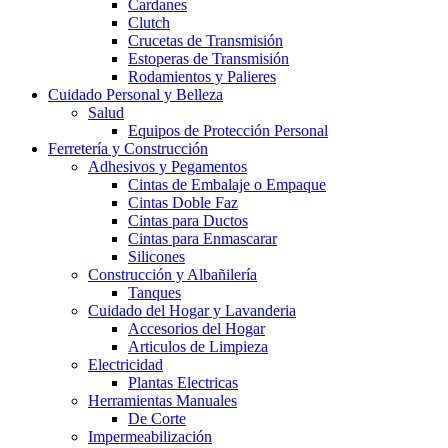
Cardanes
Clutch
Crucetas de Transmisión
Estoperas de Transmisión
Rodamientos y Palieres
Cuidado Personal y Belleza
Salud
Equipos de Protección Personal
Ferretería y Construcción
Adhesivos y Pegamentos
Cintas de Embalaje o Empaque
Cintas Doble Faz
Cintas para Ductos
Cintas para Enmascarar
Silicones
Construcción y Albañilería
Tanques
Cuidado del Hogar y Lavanderia
Accesorios del Hogar
Articulos de Limpieza
Electricidad
Plantas Electricas
Herramientas Manuales
De Corte
Impermeabilización