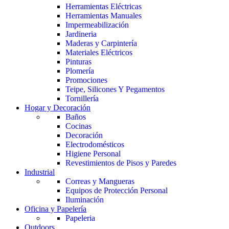
Herramientas Eléctricas
Herramientas Manuales
Impermeabilización
Jardineria
Maderas y Carpintería
Materiales Eléctricos
Pinturas
Plomería
Promociones
Teipe, Silicones Y Pegamentos
Tornillería
Hogar y Decoración
Baños
Cocinas
Decoración
Electrodomésticos
Higiene Personal
Revestimientos de Pisos y Paredes
Industrial
Correas y Mangueras
Equipos de Protección Personal
Iluminación
Oficina y Papelería
Papeleria
Outdoors