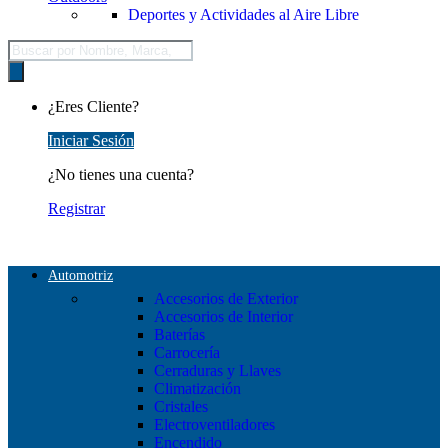
Deportes y Actividades al Aire Libre
Búsqueda
de
productos
¿Eres Cliente?
Iniciar Sesión
¿No tienes una cuenta?
Registrar
Automotriz
Accesorios de Exterior
Accesorios de Interior
Baterías
Carrocería
Cerraduras y Llaves
Climatización
Cristales
Electroventiladores
Encendido