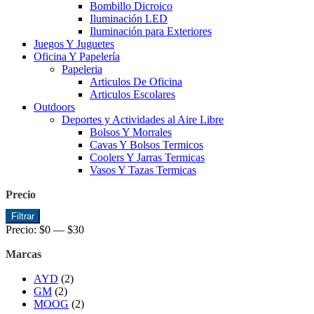
Bombillo Dicroico
Iluminación LED
Iluminación para Exteriores
Juegos Y Juguetes
Oficina Y Papelería
Papeleria
Articulos De Oficina
Articulos Escolares
Outdoors
Deportes y Actividades al Aire Libre
Bolsos Y Morrales
Cavas Y Bolsos Termicos
Coolers Y Jarras Termicas
Vasos Y Tazas Termicas
Precio
Precio
Precio
Filtrar
mínimo
máximo
Precio:
$0
—
$30
Marcas
AYD
(2)
GM
(2)
MOOG
(2)