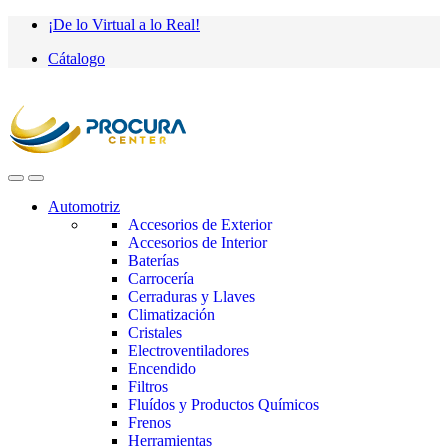
Saltar
saltar
¡De lo Virtual a lo Real!
a
al
Cátalogo
navegación
contenido
Automotriz
Accesorios de Exterior
Accesorios de Interior
Baterías
Carrocería
Cerraduras y Llaves
Climatización
Cristales
Electroventiladores
Encendido
Filtros
Fluídos y Productos Químicos
Frenos
Herramientas