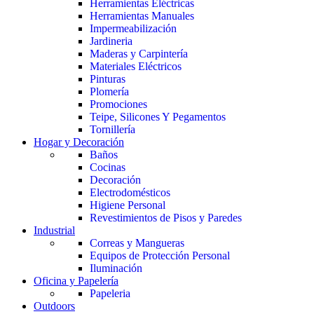
Herramientas Eléctricas
Herramientas Manuales
Impermeabilización
Jardineria
Maderas y Carpintería
Materiales Eléctricos
Pinturas
Plomería
Promociones
Teipe, Silicones Y Pegamentos
Tornillería
Hogar y Decoración
Baños
Cocinas
Decoración
Electrodomésticos
Higiene Personal
Revestimientos de Pisos y Paredes
Industrial
Correas y Mangueras
Equipos de Protección Personal
Iluminación
Oficina y Papelería
Papeleria
Outdoors