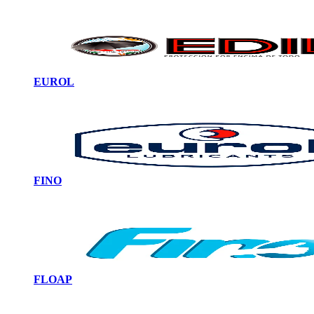
EUROL
FINO
FLOAP