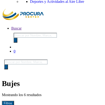
Deportes y Actividades al Aire Libre
Buscar
Búsqueda
de
productos
0
Búsqueda
de
productos
Bujes
Mostrando los 6 resultados
Filtros