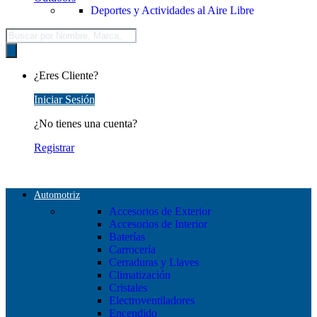
Deportes y Actividades al Aire Libre
Búsqueda
de
productos
¿Eres Cliente?
Iniciar Sesión
¿No tienes una cuenta?
Registrar
Automotriz
Accesorios de Exterior
Accesorios de Interior
Baterías
Carrocería
Cerraduras y Llaves
Climatización
Cristales
Electroventiladores
Encendido