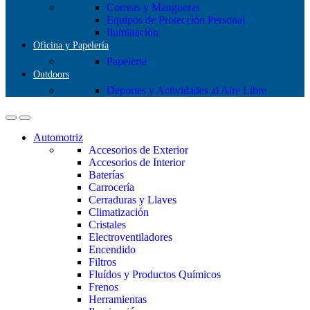
Correas y Mangueras
Equipos de Protección Personal
Iluminación
Oficina y Papelería
Papeleria
Outdoors
Deportes y Actividades al Aire Libre
Automotriz
Accesorios de Exterior
Accesorios de Interior
Baterías
Carrocería
Cerraduras y Llaves
Climatización
Cristales
Electroventiladores
Encendido
Filtros
Fluídos y Productos Químicos
Frenos
Herramientas