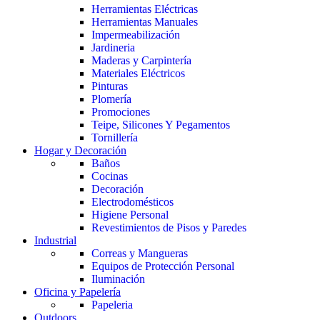
Herramientas Eléctricas
Herramientas Manuales
Impermeabilización
Jardineria
Maderas y Carpintería
Materiales Eléctricos
Pinturas
Plomería
Promociones
Teipe, Silicones Y Pegamentos
Tornillería
Hogar y Decoración
Baños
Cocinas
Decoración
Electrodomésticos
Higiene Personal
Revestimientos de Pisos y Paredes
Industrial
Correas y Mangueras
Equipos de Protección Personal
Iluminación
Oficina y Papelería
Papeleria
Outdoors