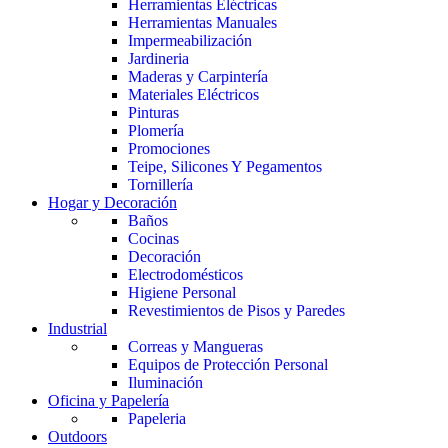
Herramientas Eléctricas
Herramientas Manuales
Impermeabilización
Jardineria
Maderas y Carpintería
Materiales Eléctricos
Pinturas
Plomería
Promociones
Teipe, Silicones Y Pegamentos
Tornillería
Hogar y Decoración
Baños
Cocinas
Decoración
Electrodomésticos
Higiene Personal
Revestimientos de Pisos y Paredes
Industrial
Correas y Mangueras
Equipos de Protección Personal
Iluminación
Oficina y Papelería
Papeleria
Outdoors