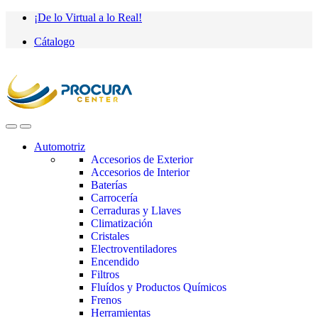
Saltar
saltar
¡De lo Virtual a lo Real!
a
al
Cátalogo
navegación
contenido
Automotriz
Accesorios de Exterior
Accesorios de Interior
Baterías
Carrocería
Cerraduras y Llaves
Climatización
Cristales
Electroventiladores
Encendido
Filtros
Fluídos y Productos Químicos
Frenos
Herramientas