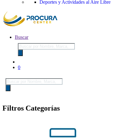
Deportes y Actividades al Aire Libre
Buscar
Búsqueda
de
productos
0
Búsqueda
de
productos
Filtros Categorías