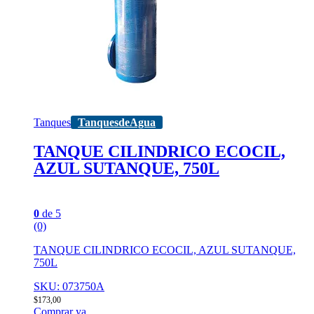
Tanques
TanquesdeAgua
TANQUE CILINDRICO ECOCIL,
AZUL SUTANQUE, 750L
0
de 5
(0)
TANQUE CILINDRICO ECOCIL, AZUL SUTANQUE,
750L
SKU: 073750A
$
173,00
Comprar ya