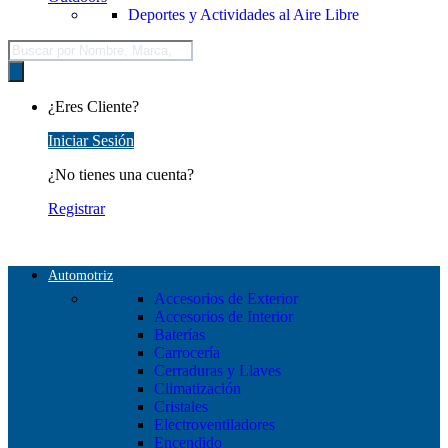
Deportes y Actividades al Aire Libre
Búsqueda
de
productos
¿Eres Cliente?
Iniciar Sesión
¿No tienes una cuenta?
Registrar
Automotriz
Accesorios de Exterior
Accesorios de Interior
Baterías
Carrocería
Cerraduras y Llaves
Climatización
Cristales
Electroventiladores
Encendido