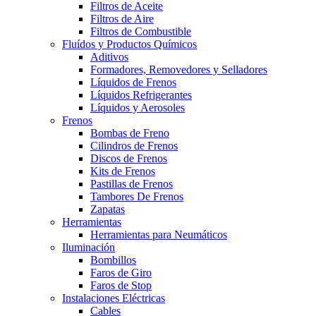
Filtros de Aceite
Filtros de Aire
Filtros de Combustible
Fluídos y Productos Químicos
Aditivos
Formadores, Removedores y Selladores
Líquidos de Frenos
Líquidos Refrigerantes
Líquidos y Aerosoles
Frenos
Bombas de Freno
Cilindros de Frenos
Discos de Frenos
Kits de Frenos
Pastillas de Frenos
Tambores De Frenos
Zapatas
Herramientas
Herramientas para Neumáticos
Iluminación
Bombillos
Faros de Giro
Faros de Stop
Instalaciones Eléctricas
Cables