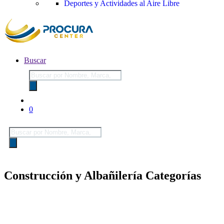
Deportes y Actividades al Aire Libre
Buscar
Búsqueda
de
productos
0
Búsqueda
de
productos
Construcción y Albañilería Categorías