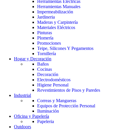
Herramientas Eléctricas
Herramientas Manuales
Impermeabilización
Jardineria
Maderas y Carpintería
Materiales Eléctricos
Pinturas
Plomería
Promociones
Teipe, Silicones Y Pegamentos
Tornillería
Hogar y Decoración
Baños
Cocinas
Decoración
Electrodomésticos
Higiene Personal
Revestimientos de Pisos y Paredes
Industrial
Correas y Mangueras
Equipos de Protección Personal
Iluminación
Oficina y Papelería
Papeleria
Outdoors