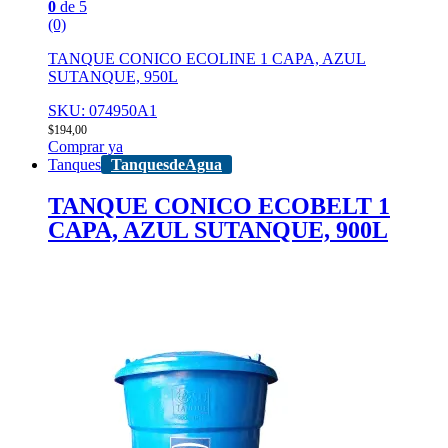
0
de 5
(0)
TANQUE CONICO ECOLINE 1 CAPA, AZUL
SUTANQUE, 950L
SKU: 074950A1
$
194,00
Comprar ya
Tanques
TanquesdeAgua
TANQUE CONICO ECOBELT 1
CAPA, AZUL SUTANQUE, 900L