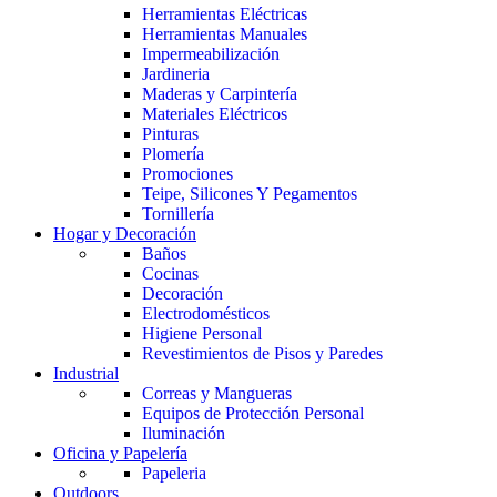
Herramientas Eléctricas
Herramientas Manuales
Impermeabilización
Jardineria
Maderas y Carpintería
Materiales Eléctricos
Pinturas
Plomería
Promociones
Teipe, Silicones Y Pegamentos
Tornillería
Hogar y Decoración
Baños
Cocinas
Decoración
Electrodomésticos
Higiene Personal
Revestimientos de Pisos y Paredes
Industrial
Correas y Mangueras
Equipos de Protección Personal
Iluminación
Oficina y Papelería
Papeleria
Outdoors