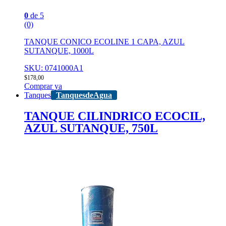
0
de 5
(0)
TANQUE CONICO ECOLINE 1 CAPA, AZUL
SUTANQUE, 1000L
SKU: 0741000A1
$
178,00
Comprar ya
Tanques
TanquesdeAgua
TANQUE CILINDRICO ECOCIL,
AZUL SUTANQUE, 750L