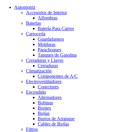
Automotriz
Accesorios de Interior
Alfombras
Baterías
Batería Para Carros
Carrocería
Guardafangos
Molduras
Parachoques
Tanques de Gasolina
Cerraduras y Llaves
Cerraduras
Climatización
Componentes de A/C
Electroventiladores
Conectores
Encendido
Alternadores
Bobinas
Bornes
Bujías
Burros de Arranque
Cables de Bujías
Filtros