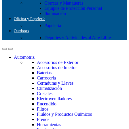
Correas y Mangueras
Equipos de Protección Personal
Iluminación
Oficina y Papelería
Papeleria
Outdoors
Deportes y Actividades al Aire Libre
Automotriz
Accesorios de Exterior
Accesorios de Interior
Baterías
Carrocería
Cerraduras y Llaves
Climatización
Cristales
Electroventiladores
Encendido
Filtros
Fluídos y Productos Químicos
Frenos
Herramientas