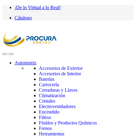
Saltar
saltar
¡De lo Virtual a lo Real!
a
al
Cátalogo
navegación
contenido
Automotriz
Accesorios de Exterior
Accesorios de Interior
Baterías
Carrocería
Cerraduras y Llaves
Climatización
Cristales
Electroventiladores
Encendido
Filtros
Fluídos y Productos Químicos
Frenos
Herramientas