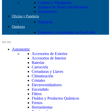
Correas y Mangueras
Equipos de Protección Personal
Iluminación
Oficina y Papelería
Papeleria
Outdoors
Deportes y Actividades al Aire Libre
Automotriz
Accesorios de Exterior
Accesorios de Interior
Baterías
Carrocería
Cerraduras y Llaves
Climatización
Cristales
Electroventiladores
Encendido
Filtros
Fluídos y Productos Químicos
Frenos
Herramientas