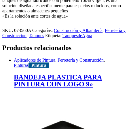
tanques de agua fabricados con polietileno 100% virgen, es una
solución diseñada específicamente para espacios reducidos, como
apartamentos o almacenes pequeños
«Es la solución ante cortes de agua»
SKU:
073560A
Categorías:
Construcción y Albañilería
,
Ferretería y
Construcción
,
Tanques
Etiqueta:
TanquesdeAgua
Productos relacionados
Aplicadores de Pintura
,
Ferretería y Construcción
,
Pinturas
Pintura
BANDEJA PLASTICA PARA
PINTURA CON LOGO 9»