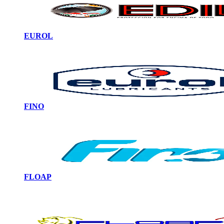
EUROL
FINO
FLOAP