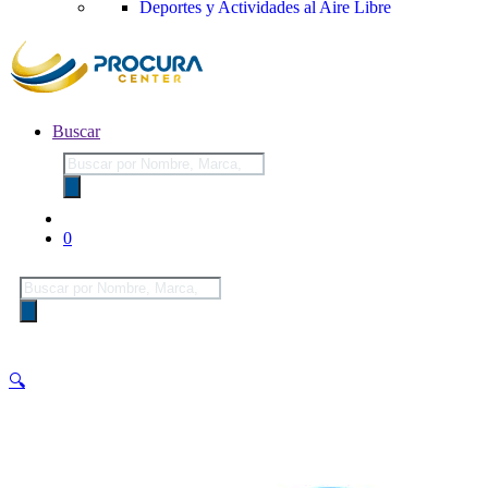
Deportes y Actividades al Aire Libre
Buscar
Búsqueda
de
productos
0
Búsqueda
de
productos
🔍