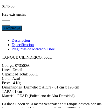
$
146,00
Hay existencias
TANQUE
CILINDRICO
Comprar ya
ECOCIL,
AZUL
SUTANQUE,
Descripción
560L
Especificación
cantidad
Preguntas de Mercado Libre
TANQUE CILINDRICO, 560L
Codigo: 073560A
Linea: Ecocil
Capacidad Total: 560 L
Color: Azul
Peso: 14 Kg
Dimensiones (Diametro x Altura): 61 cm x 196 cm
TAPA 61 cm
Material : PEAD (Polietileno de Alta Densidad)
La línea Ecocil de la marca venezolana SuTanque destaca por sus