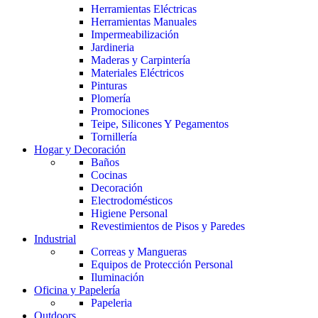
Herramientas Eléctricas
Herramientas Manuales
Impermeabilización
Jardineria
Maderas y Carpintería
Materiales Eléctricos
Pinturas
Plomería
Promociones
Teipe, Silicones Y Pegamentos
Tornillería
Hogar y Decoración
Baños
Cocinas
Decoración
Electrodomésticos
Higiene Personal
Revestimientos de Pisos y Paredes
Industrial
Correas y Mangueras
Equipos de Protección Personal
Iluminación
Oficina y Papelería
Papeleria
Outdoors