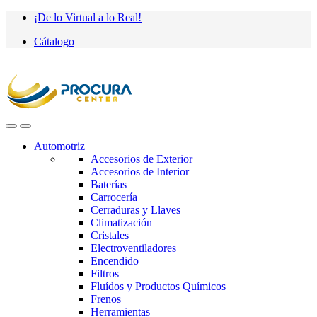
Saltar
saltar
¡De lo Virtual a lo Real!
a
al
Cátalogo
navegación
contenido
Automotriz
Accesorios de Exterior
Accesorios de Interior
Baterías
Carrocería
Cerraduras y Llaves
Climatización
Cristales
Electroventiladores
Encendido
Filtros
Fluídos y Productos Químicos
Frenos
Herramientas