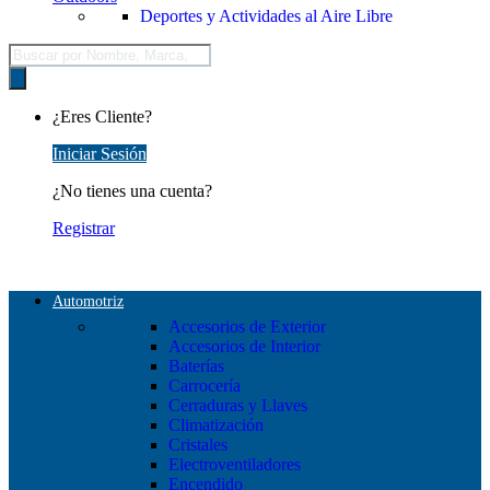
Deportes y Actividades al Aire Libre
Búsqueda
de
productos
¿Eres Cliente?
Iniciar Sesión
¿No tienes una cuenta?
Registrar
Automotriz
Accesorios de Exterior
Accesorios de Interior
Baterías
Carrocería
Cerraduras y Llaves
Climatización
Cristales
Electroventiladores
Encendido