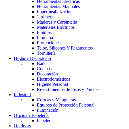
Herramientas Eléctricas
Herramientas Manuales
Impermeabilización
Jardineria
Maderas y Carpintería
Materiales Eléctricos
Pinturas
Plomería
Promociones
Teipe, Silicones Y Pegamentos
Tornillería
Hogar y Decoración
Baños
Cocinas
Decoración
Electrodomésticos
Higiene Personal
Revestimientos de Pisos y Paredes
Industrial
Correas y Mangueras
Equipos de Protección Personal
Iluminación
Oficina y Papelería
Papeleria
Outdoors