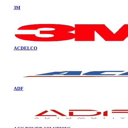
3M
ACDELCO
ADF