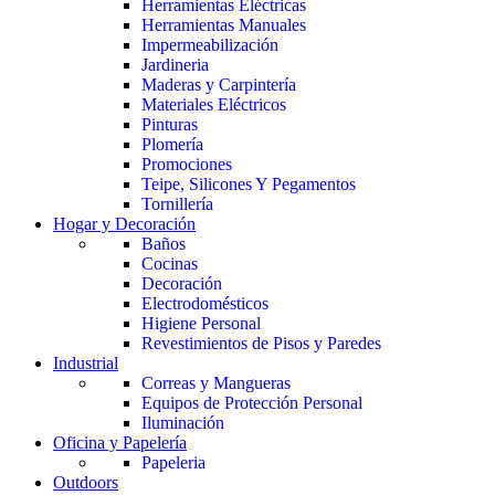
Herramientas Eléctricas
Herramientas Manuales
Impermeabilización
Jardineria
Maderas y Carpintería
Materiales Eléctricos
Pinturas
Plomería
Promociones
Teipe, Silicones Y Pegamentos
Tornillería
Hogar y Decoración
Baños
Cocinas
Decoración
Electrodomésticos
Higiene Personal
Revestimientos de Pisos y Paredes
Industrial
Correas y Mangueras
Equipos de Protección Personal
Iluminación
Oficina y Papelería
Papeleria
Outdoors