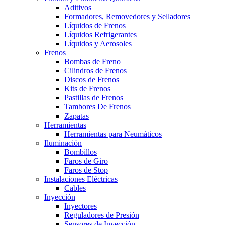
Aditivos
Formadores, Removedores y Selladores
Líquidos de Frenos
Líquidos Refrigerantes
Líquidos y Aerosoles
Frenos
Bombas de Freno
Cilindros de Frenos
Discos de Frenos
Kits de Frenos
Pastillas de Frenos
Tambores De Frenos
Zapatas
Herramientas
Herramientas para Neumáticos
Iluminación
Bombillos
Faros de Giro
Faros de Stop
Instalaciones Eléctricas
Cables
Inyección
Inyectores
Reguladores de Presión
Sensores de Inyección