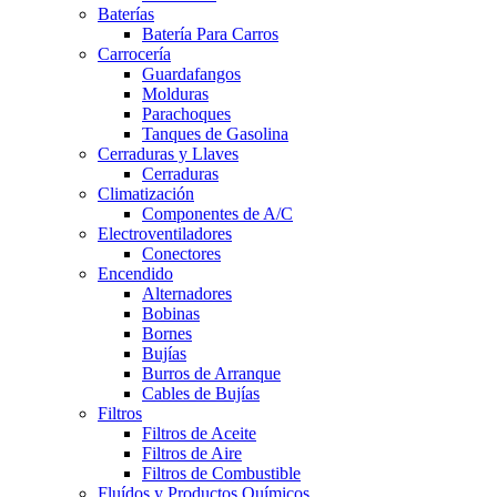
Baterías
Batería Para Carros
Carrocería
Guardafangos
Molduras
Parachoques
Tanques de Gasolina
Cerraduras y Llaves
Cerraduras
Climatización
Componentes de A/C
Electroventiladores
Conectores
Encendido
Alternadores
Bobinas
Bornes
Bujías
Burros de Arranque
Cables de Bujías
Filtros
Filtros de Aceite
Filtros de Aire
Filtros de Combustible
Fluídos y Productos Químicos