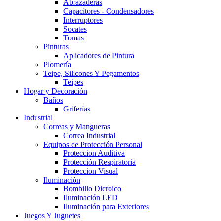
Abrazaderas
Capacitores - Condensadores
Interruptores
Socates
Tomas
Pinturas
Aplicadores de Pintura
Plomería
Teipe, Silicones Y Pegamentos
Teipes
Hogar y Decoración
Baños
Griferías
Industrial
Correas y Mangueras
Correa Industrial
Equipos de Protección Personal
Proteccion Auditiva
Protección Respiratoria
Proteccion Visual
Iluminación
Bombillo Dicroico
Iluminación LED
Iluminación para Exteriores
Juegos Y Juguetes