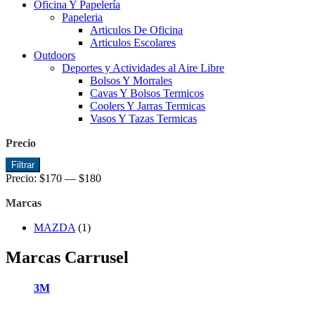
Oficina Y Papelería
Papeleria
Articulos De Oficina
Articulos Escolares
Outdoors
Deportes y Actividades al Aire Libre
Bolsos Y Morrales
Cavas Y Bolsos Termicos
Coolers Y Jarras Termicas
Vasos Y Tazas Termicas
Precio
Precio
Precio
Filtrar
mínimo
máximo
Precio:
$170
—
$180
Marcas
MAZDA
(1)
Marcas Carrusel
3M