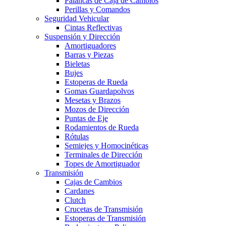
Palancas de Caja de Cambios
Perillas y Comandos
Seguridad Vehicular
Cintas Reflectivas
Suspensión y Dirección
Amortiguadores
Barras y Piezas
Bieletas
Bujes
Estoperas de Rueda
Gomas Guardapolvos
Mesetas y Brazos
Mozos de Dirección
Puntas de Eje
Rodamientos de Rueda
Rótulas
Semiejes y Homocinéticas
Terminales de Dirección
Topes de Amortiguador
Transmisión
Cajas de Cambios
Cardanes
Clutch
Crucetas de Transmisión
Estoperas de Transmisión