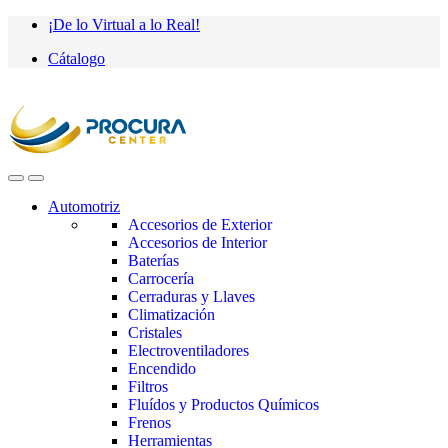
Saltar
saltar
¡De lo Virtual a lo Real!
a
al
Cátalogo
navegación
contenido
Automotriz
Accesorios de Exterior
Accesorios de Interior
Baterías
Carrocería
Cerraduras y Llaves
Climatización
Cristales
Electroventiladores
Encendido
Filtros
Fluídos y Productos Químicos
Frenos
Herramientas