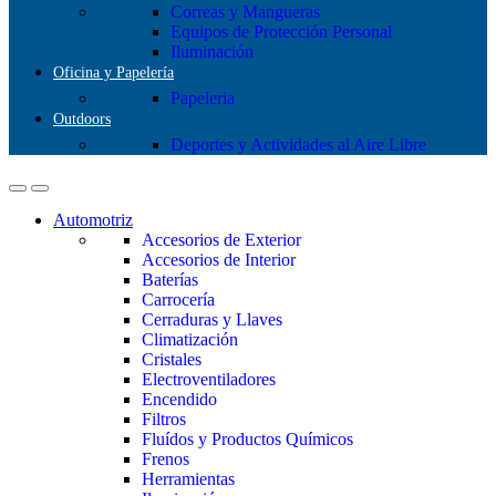
Correas y Mangueras
Equipos de Protección Personal
Iluminación
Oficina y Papelería
Papeleria
Outdoors
Deportes y Actividades al Aire Libre
Automotriz
Accesorios de Exterior
Accesorios de Interior
Baterías
Carrocería
Cerraduras y Llaves
Climatización
Cristales
Electroventiladores
Encendido
Filtros
Fluídos y Productos Químicos
Frenos
Herramientas