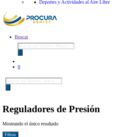
Deportes y Actividades al Aire Libre
Buscar
Búsqueda
de
productos
0
Búsqueda
de
productos
Reguladores de Presión
Mostrando el único resultado
Filtros