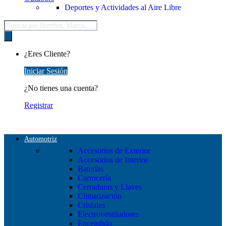
Deportes y Actividades al Aire Libre
Búsqueda
de
productos
¿Eres Cliente?
Iniciar Sesión
¿No tienes una cuenta?
Registrar
Automotriz
Accesorios de Exterior
Accesorios de Interior
Baterías
Carrocería
Cerraduras y Llaves
Climatización
Cristales
Electroventiladores
Encendido