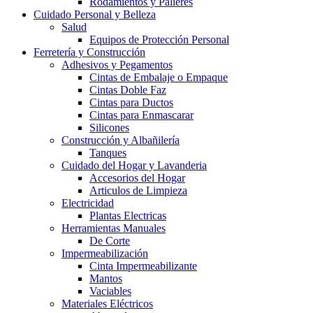
Rodamientos y Palieres
Cuidado Personal y Belleza
Salud
Equipos de Protección Personal
Ferretería y Construcción
Adhesivos y Pegamentos
Cintas de Embalaje o Empaque
Cintas Doble Faz
Cintas para Ductos
Cintas para Enmascarar
Silicones
Construcción y Albañilería
Tanques
Cuidado del Hogar y Lavanderia
Accesorios del Hogar
Articulos de Limpieza
Electricidad
Plantas Electricas
Herramientas Manuales
De Corte
Impermeabilización
Cinta Impermeabilizante
Mantos
Vaciables
Materiales Eléctricos