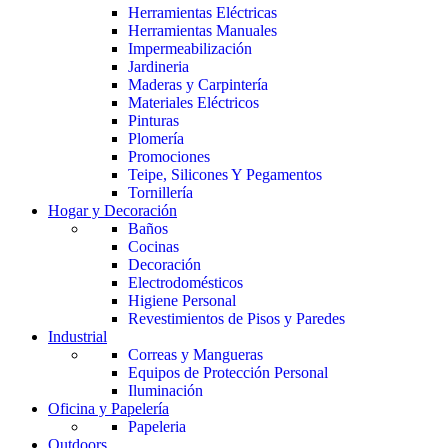
Herramientas Eléctricas
Herramientas Manuales
Impermeabilización
Jardineria
Maderas y Carpintería
Materiales Eléctricos
Pinturas
Plomería
Promociones
Teipe, Silicones Y Pegamentos
Tornillería
Hogar y Decoración
Baños
Cocinas
Decoración
Electrodomésticos
Higiene Personal
Revestimientos de Pisos y Paredes
Industrial
Correas y Mangueras
Equipos de Protección Personal
Iluminación
Oficina y Papelería
Papeleria
Outdoors