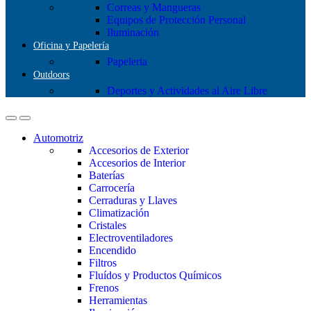
Correas y Mangueras
Equipos de Protección Personal
Iluminación
Oficina y Papelería
Papeleria
Outdoors
Deportes y Actividades al Aire Libre
Automotriz
Accesorios de Exterior
Accesorios de Interior
Baterías
Carrocería
Cerraduras y Llaves
Climatización
Cristales
Electroventiladores
Encendido
Filtros
Fluídos y Productos Químicos
Frenos
Herramientas