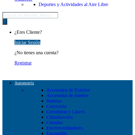
Deportes y Actividades al Aire Libre
Búsqueda
de
productos
¿Eres Cliente?
Iniciar Sesión
¿No tienes una cuenta?
Registrar
Automotriz
Accesorios de Exterior
Accesorios de Interior
Baterías
Carrocería
Cerraduras y Llaves
Climatización
Cristales
Electroventiladores
Encendido