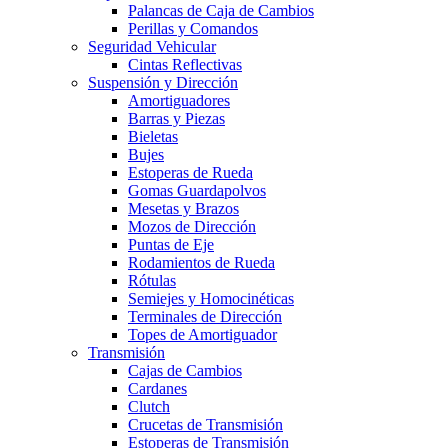
Palancas de Caja de Cambios
Perillas y Comandos
Seguridad Vehicular
Cintas Reflectivas
Suspensión y Dirección
Amortiguadores
Barras y Piezas
Bieletas
Bujes
Estoperas de Rueda
Gomas Guardapolvos
Mesetas y Brazos
Mozos de Dirección
Puntas de Eje
Rodamientos de Rueda
Rótulas
Semiejes y Homocinéticas
Terminales de Dirección
Topes de Amortiguador
Transmisión
Cajas de Cambios
Cardanes
Clutch
Crucetas de Transmisión
Estoperas de Transmisión