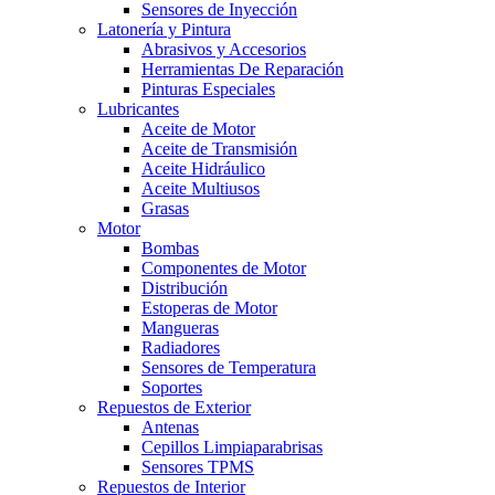
Sensores de Inyección
Latonería y Pintura
Abrasivos y Accesorios
Herramientas De Reparación
Pinturas Especiales
Lubricantes
Aceite de Motor
Aceite de Transmisión
Aceite Hidráulico
Aceite Multiusos
Grasas
Motor
Bombas
Componentes de Motor
Distribución
Estoperas de Motor
Mangueras
Radiadores
Sensores de Temperatura
Soportes
Repuestos de Exterior
Antenas
Cepillos Limpiaparabrisas
Sensores TPMS
Repuestos de Interior