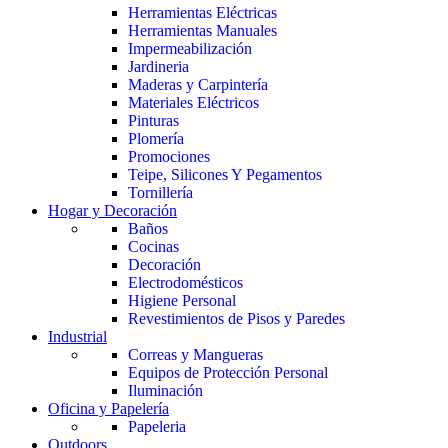
Herramientas Eléctricas
Herramientas Manuales
Impermeabilización
Jardineria
Maderas y Carpintería
Materiales Eléctricos
Pinturas
Plomería
Promociones
Teipe, Silicones Y Pegamentos
Tornillería
Hogar y Decoración
Baños
Cocinas
Decoración
Electrodomésticos
Higiene Personal
Revestimientos de Pisos y Paredes
Industrial
Correas y Mangueras
Equipos de Protección Personal
Iluminación
Oficina y Papelería
Papeleria
Outdoors