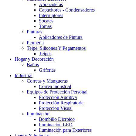
Abrazaderas
Capacitores - Condensadores
Interruptores
Socates
Tomas
Pinturas
Aplicadores de Pintura
Plomería
Teipe, Silicones Y Pegamentos
Teipes
Hogar y Decoración
Baños
Griferías
Industrial
Correas y Mangueras
Correa Industrial
Equipos de Protección Personal
Proteccion Auditiva
Protección Respiratoria
Proteccion Visual
Iluminación
Bombillo Dicroico
Iluminación LED
Iluminación para Exteriores
Juegos Y Juguetes