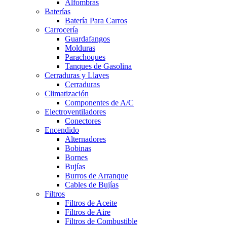
Alfombras
Baterías
Batería Para Carros
Carrocería
Guardafangos
Molduras
Parachoques
Tanques de Gasolina
Cerraduras y Llaves
Cerraduras
Climatización
Componentes de A/C
Electroventiladores
Conectores
Encendido
Alternadores
Bobinas
Bornes
Bujías
Burros de Arranque
Cables de Bujías
Filtros
Filtros de Aceite
Filtros de Aire
Filtros de Combustible