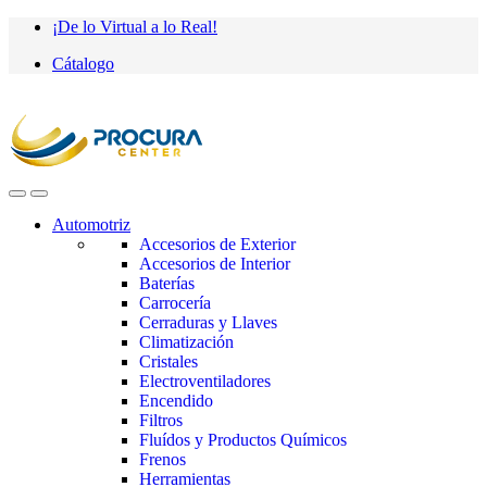
Saltar
saltar
¡De lo Virtual a lo Real!
a
al
Cátalogo
navegación
contenido
Automotriz
Accesorios de Exterior
Accesorios de Interior
Baterías
Carrocería
Cerraduras y Llaves
Climatización
Cristales
Electroventiladores
Encendido
Filtros
Fluídos y Productos Químicos
Frenos
Herramientas