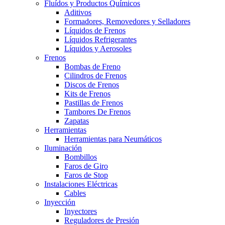
Fluídos y Productos Químicos
Aditivos
Formadores, Removedores y Selladores
Líquidos de Frenos
Líquidos Refrigerantes
Líquidos y Aerosoles
Frenos
Bombas de Freno
Cilindros de Frenos
Discos de Frenos
Kits de Frenos
Pastillas de Frenos
Tambores De Frenos
Zapatas
Herramientas
Herramientas para Neumáticos
Iluminación
Bombillos
Faros de Giro
Faros de Stop
Instalaciones Eléctricas
Cables
Inyección
Inyectores
Reguladores de Presión