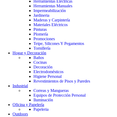
Herramientas Eléctricas
Herramientas Manuales
Impermeabilización
Jardineria
Maderas y Carpintería
Materiales Eléctricos
Pinturas
Plomería
Promociones
Teipe, Silicones Y Pegamentos
Tornillería
Hogar y Decoración
Baños
Cocinas
Decoración
Electrodomésticos
Higiene Personal
Revestimientos de Pisos y Paredes
Industrial
Correas y Mangueras
Equipos de Protección Personal
Iluminación
Oficina y Papelería
Papeleria
Outdoors