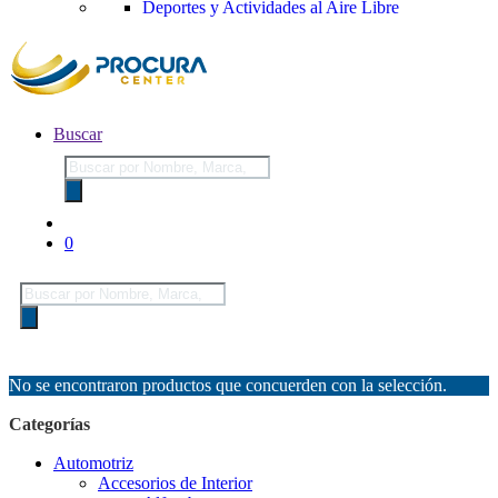
Deportes y Actividades al Aire Libre
Buscar
Búsqueda
de
productos
0
Búsqueda
de
productos
No se encontraron productos que concuerden con la selección.
Categorías
Automotriz
Accesorios de Interior