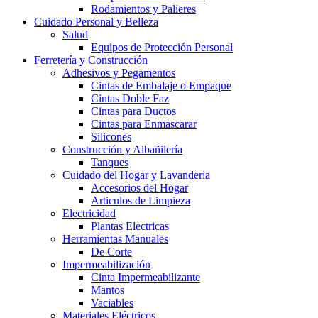
Rodamientos y Palieres
Cuidado Personal y Belleza
Salud
Equipos de Protección Personal
Ferretería y Construcción
Adhesivos y Pegamentos
Cintas de Embalaje o Empaque
Cintas Doble Faz
Cintas para Ductos
Cintas para Enmascarar
Silicones
Construcción y Albañilería
Tanques
Cuidado del Hogar y Lavanderia
Accesorios del Hogar
Articulos de Limpieza
Electricidad
Plantas Electricas
Herramientas Manuales
De Corte
Impermeabilización
Cinta Impermeabilizante
Mantos
Vaciables
Materiales Eléctricos