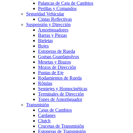
Palancas de Caja de Cambios
Perillas y Comandos
Seguridad Vehicular
Cintas Reflectivas
Suspensión y Dirección
Amortiguadores
Barras y Piezas
Bieletas
Bujes
Estoperas de Rueda
Gomas Guardapolvos
Mesetas y Brazos
Mozos de Dirección
Puntas de Eje
Rodamientos de Rueda
Rótulas
Semiejes y Homocinéticas
Terminales de Dirección
Topes de Amortiguador
Transmisión
Cajas de Cambios
Cardanes
Clutch
Crucetas de Transmisión
Estoperas de Transmisión