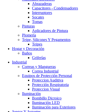
Abrazaderas
Capacitores - Condensadores
Interruptores
Socates
Tomas
Pinturas
Aplicadores de Pintura
Plomería
Teipe, Silicones Y Pegamentos
Teipes
Hogar y Decoración
Baños
Griferías
Industrial
Correas y Mangueras
Correa Industrial
Equipos de Protección Personal
Proteccion Auditiva
Protección Respiratoria
Proteccion Visual
Iluminación
Bombillo Dicroico
Iluminación LED
Iluminación para Exteriores
Juegos Y Juguetes