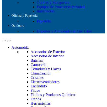
Correas y Mangueras
Equipos de Protección Personal
Iluminación
Oficina y Papelería
Papeleria
Outdoors
Deportes y Actividades al Aire Libre
Automotriz
Accesorios de Exterior
Accesorios de Interior
Baterías
Carrocería
Cerraduras y Llaves
Climatización
Cristales
Electroventiladores
Encendido
Filtros
Fluídos y Productos Químicos
Frenos
Herramientas