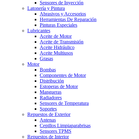
Sensores de Inyección
Latonería y Pintura
Abrasivos y Accesorios
Herramientas De Reparación
Pinturas Especiales
Lubricantes
Aceite de Motor
Aceite de Transmisión
Aceite Hidráulico
Aceite Multiusos
Grasas
Motor
Bombas
Componentes de Motor
Distribución
Estoperas de Motor
Mangueras
Radiadores
Sensores de Temperatura
Soportes
Repuestos de Exterior
Antenas
Cepillos Limpiaparabrisas
Sensores TPMS
Repuestos de Interior