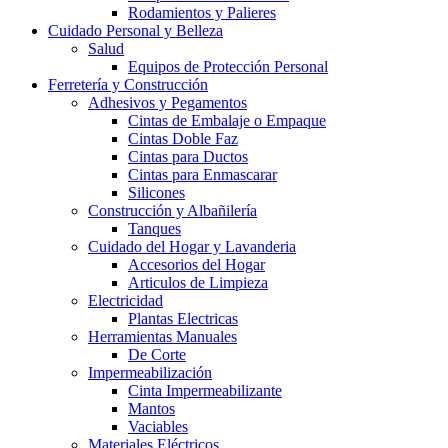
Rodamientos y Palieres
Cuidado Personal y Belleza
Salud
Equipos de Protección Personal
Ferretería y Construcción
Adhesivos y Pegamentos
Cintas de Embalaje o Empaque
Cintas Doble Faz
Cintas para Ductos
Cintas para Enmascarar
Silicones
Construcción y Albañilería
Tanques
Cuidado del Hogar y Lavanderia
Accesorios del Hogar
Articulos de Limpieza
Electricidad
Plantas Electricas
Herramientas Manuales
De Corte
Impermeabilización
Cinta Impermeabilizante
Mantos
Vaciables
Materiales Eléctricos