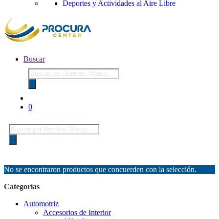
Deportes y Actividades al Aire Libre
Buscar
Búsqueda
de
productos
0
Búsqueda
de
productos
No se encontraron productos que concuerden con la selección.
Categorías
Automotriz
Accesorios de Interior