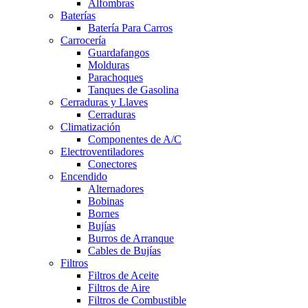
Alfombras
Baterías
Batería Para Carros
Carrocería
Guardafangos
Molduras
Parachoques
Tanques de Gasolina
Cerraduras y Llaves
Cerraduras
Climatización
Componentes de A/C
Electroventiladores
Conectores
Encendido
Alternadores
Bobinas
Bornes
Bujías
Burros de Arranque
Cables de Bujías
Filtros
Filtros de Aceite
Filtros de Aire
Filtros de Combustible