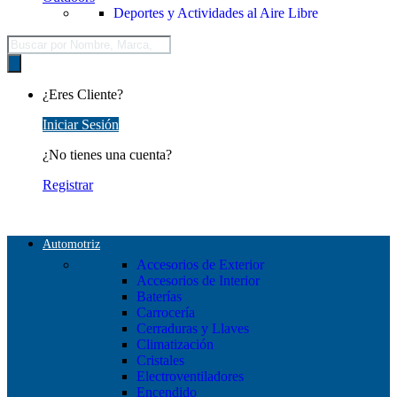
Deportes y Actividades al Aire Libre
Búsqueda
de
productos
¿Eres Cliente?
Iniciar Sesión
¿No tienes una cuenta?
Registrar
Automotriz
Accesorios de Exterior
Accesorios de Interior
Baterías
Carrocería
Cerraduras y Llaves
Climatización
Cristales
Electroventiladores
Encendido