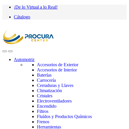
Saltar
saltar
¡De lo Virtual a lo Real!
a
al
Cátalogo
navegación
contenido
Automotriz
Accesorios de Exterior
Accesorios de Interior
Baterías
Carrocería
Cerraduras y Llaves
Climatización
Cristales
Electroventiladores
Encendido
Filtros
Fluídos y Productos Químicos
Frenos
Herramientas