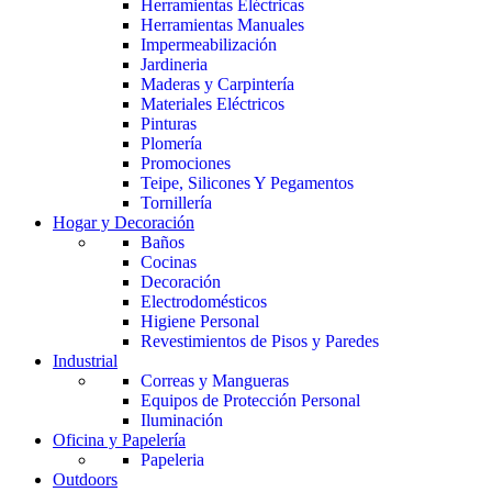
Herramientas Eléctricas
Herramientas Manuales
Impermeabilización
Jardineria
Maderas y Carpintería
Materiales Eléctricos
Pinturas
Plomería
Promociones
Teipe, Silicones Y Pegamentos
Tornillería
Hogar y Decoración
Baños
Cocinas
Decoración
Electrodomésticos
Higiene Personal
Revestimientos de Pisos y Paredes
Industrial
Correas y Mangueras
Equipos de Protección Personal
Iluminación
Oficina y Papelería
Papeleria
Outdoors