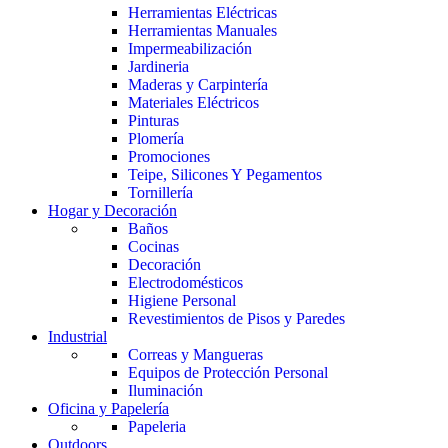
Herramientas Eléctricas
Herramientas Manuales
Impermeabilización
Jardineria
Maderas y Carpintería
Materiales Eléctricos
Pinturas
Plomería
Promociones
Teipe, Silicones Y Pegamentos
Tornillería
Hogar y Decoración
Baños
Cocinas
Decoración
Electrodomésticos
Higiene Personal
Revestimientos de Pisos y Paredes
Industrial
Correas y Mangueras
Equipos de Protección Personal
Iluminación
Oficina y Papelería
Papeleria
Outdoors