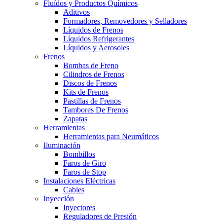
Fluídos y Productos Químicos
Aditivos
Formadores, Removedores y Selladores
Líquidos de Frenos
Líquidos Refrigerantes
Líquidos y Aerosoles
Frenos
Bombas de Freno
Cilindros de Frenos
Discos de Frenos
Kits de Frenos
Pastillas de Frenos
Tambores De Frenos
Zapatas
Herramientas
Herramientas para Neumáticos
Iluminación
Bombillos
Faros de Giro
Faros de Stop
Instalaciones Eléctricas
Cables
Inyección
Inyectores
Reguladores de Presión