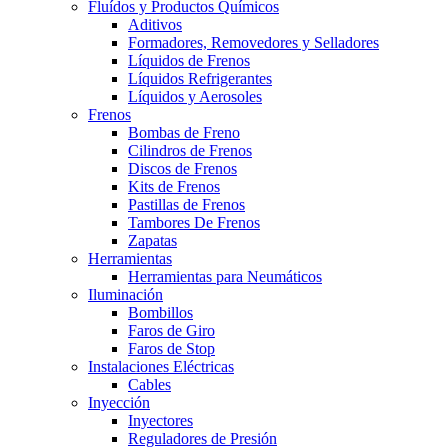
Fluídos y Productos Químicos
Aditivos
Formadores, Removedores y Selladores
Líquidos de Frenos
Líquidos Refrigerantes
Líquidos y Aerosoles
Frenos
Bombas de Freno
Cilindros de Frenos
Discos de Frenos
Kits de Frenos
Pastillas de Frenos
Tambores De Frenos
Zapatas
Herramientas
Herramientas para Neumáticos
Iluminación
Bombillos
Faros de Giro
Faros de Stop
Instalaciones Eléctricas
Cables
Inyección
Inyectores
Reguladores de Presión