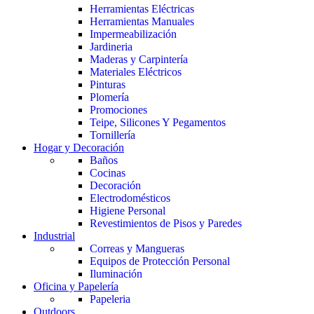
Herramientas Eléctricas
Herramientas Manuales
Impermeabilización
Jardineria
Maderas y Carpintería
Materiales Eléctricos
Pinturas
Plomería
Promociones
Teipe, Silicones Y Pegamentos
Tornillería
Hogar y Decoración
Baños
Cocinas
Decoración
Electrodomésticos
Higiene Personal
Revestimientos de Pisos y Paredes
Industrial
Correas y Mangueras
Equipos de Protección Personal
Iluminación
Oficina y Papelería
Papeleria
Outdoors