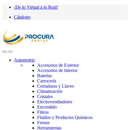
Saltar
saltar
¡De lo Virtual a lo Real!
a
al
Cátalogo
navegación
contenido
Automotriz
Accesorios de Exterior
Accesorios de Interior
Baterías
Carrocería
Cerraduras y Llaves
Climatización
Cristales
Electroventiladores
Encendido
Filtros
Fluídos y Productos Químicos
Frenos
Herramientas