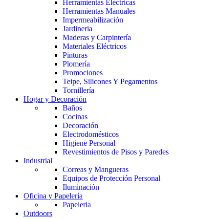
Herramientas Eléctricas
Herramientas Manuales
Impermeabilización
Jardineria
Maderas y Carpintería
Materiales Eléctricos
Pinturas
Plomería
Promociones
Teipe, Silicones Y Pegamentos
Tornillería
Hogar y Decoración
Baños
Cocinas
Decoración
Electrodomésticos
Higiene Personal
Revestimientos de Pisos y Paredes
Industrial
Correas y Mangueras
Equipos de Protección Personal
Iluminación
Oficina y Papelería
Papeleria
Outdoors