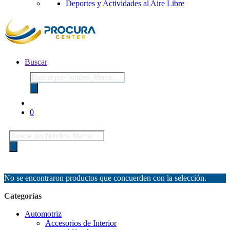
Deportes y Actividades al Aire Libre
Buscar
Búsqueda
de
productos
0
Búsqueda
de
productos
No se encontraron productos que concuerden con la selección.
Categorías
Automotriz
Accesorios de Interior