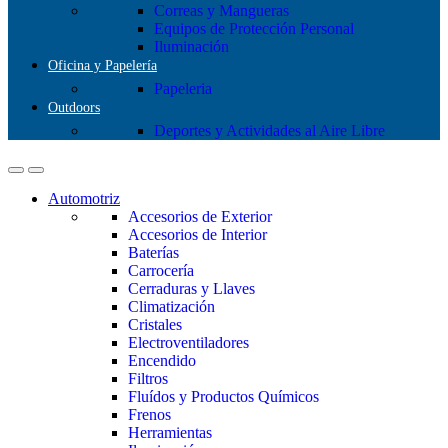
Correas y Mangueras
Equipos de Protección Personal
Iluminación
Oficina y Papelería
Papeleria
Outdoors
Deportes y Actividades al Aire Libre
Automotriz
Accesorios de Exterior
Accesorios de Interior
Baterías
Carrocería
Cerraduras y Llaves
Climatización
Cristales
Electroventiladores
Encendido
Filtros
Fluídos y Productos Químicos
Frenos
Herramientas