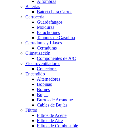
Alfombras
Baterías
Batería Para Carros
Carrocería
Guardafangos
Molduras
Parachoques
Tanques de Gasolina
Cerraduras y Llaves
Cerraduras
Climatización
Componentes de A/C
Electroventiladores
Conectores
Encendido
Alternadores
Bobinas
Bornes
Bujías
Burros de Arranque
Cables de Bujías
Filtros
Filtros de Aceite
Filtros de Aire
Filtros de Combustible