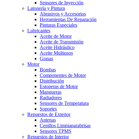
Sensores de Inyección
Latonería y Pintura
Abrasivos y Accesorios
Herramientas De Reparación
Pinturas Especiales
Lubricantes
Aceite de Motor
Aceite de Transmisión
Aceite Hidráulico
Aceite Multiusos
Grasas
Motor
Bombas
Componentes de Motor
Distribución
Estoperas de Motor
Mangueras
Radiadores
Sensores de Temperatura
Soportes
Repuestos de Exterior
Antenas
Cepillos Limpiaparabrisas
Sensores TPMS
Repuestos de Interior