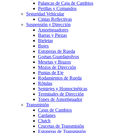
Palancas de Caja de Cambios
Perillas y Comandos
Seguridad Vehicular
Cintas Reflectivas
Suspensión y Dirección
Amortiguadores
Barras y Piezas
Bieletas
Bujes
Estoperas de Rueda
Gomas Guardapolvos
Mesetas y Brazos
Mozos de Dirección
Puntas de Eje
Rodamientos de Rueda
Rótulas
Semiejes y Homocinéticas
Terminales de Dirección
Topes de Amortiguador
Transmisión
Cajas de Cambios
Cardanes
Clutch
Crucetas de Transmisión
Estoperas de Transmisión