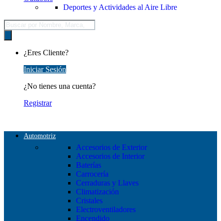
Deportes y Actividades al Aire Libre
Búsqueda
de
productos
¿Eres Cliente?
Iniciar Sesión
¿No tienes una cuenta?
Registrar
Automotriz
Accesorios de Exterior
Accesorios de Interior
Baterías
Carrocería
Cerraduras y Llaves
Climatización
Cristales
Electroventiladores
Encendido