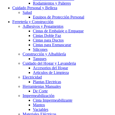
Rodamientos y Palieres
Cuidado Personal y Belleza
Salud
Equipos de Protección Personal
Ferretería y Construcción
Adhesivos y Pegamentos
Cintas de Embalaje o Empaque
Cintas Doble Faz
Cintas para Ductos
Cintas para Enmascarar
Silicones
Construcción y Albañilería
Tanques
Cuidado del Hogar y Lavanderia
Accesorios del Hogar
Articulos de Limpieza
Electricidad
Plantas Electricas
Herramientas Manuales
De Corte
Impermeabilización
Cinta Impermeabilizante
Mantos
Vaciables
Materiales Eléctricos