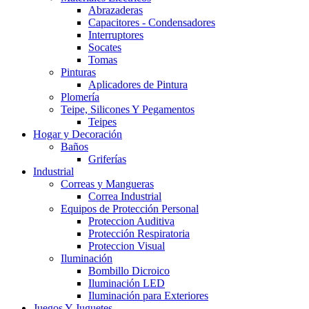
Abrazaderas
Capacitores - Condensadores
Interruptores
Socates
Tomas
Pinturas
Aplicadores de Pintura
Plomería
Teipe, Silicones Y Pegamentos
Teipes
Hogar y Decoración
Baños
Griferías
Industrial
Correas y Mangueras
Correa Industrial
Equipos de Protección Personal
Proteccion Auditiva
Protección Respiratoria
Proteccion Visual
Iluminación
Bombillo Dicroico
Iluminación LED
Iluminación para Exteriores
Juegos Y Juguetes