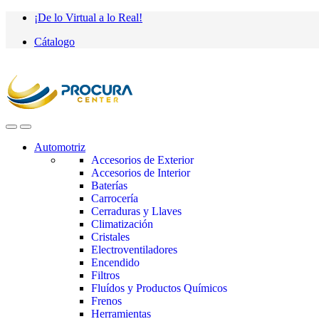
Saltar
saltar
¡De lo Virtual a lo Real!
a
al
Cátalogo
navegación
contenido
Automotriz
Accesorios de Exterior
Accesorios de Interior
Baterías
Carrocería
Cerraduras y Llaves
Climatización
Cristales
Electroventiladores
Encendido
Filtros
Fluídos y Productos Químicos
Frenos
Herramientas