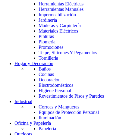
Herramientas Eléctricas
Herramientas Manuales
Impermeabilización
Jardineria
Maderas y Carpintería
Materiales Eléctricos
Pinturas
Plomería
Promociones
Teipe, Silicones Y Pegamentos
Tornillería
Hogar y Decoración
Baños
Cocinas
Decoración
Electrodomésticos
Higiene Personal
Revestimientos de Pisos y Paredes
Industrial
Correas y Mangueras
Equipos de Protección Personal
Iluminación
Oficina y Papelería
Papeleria
Outdoors