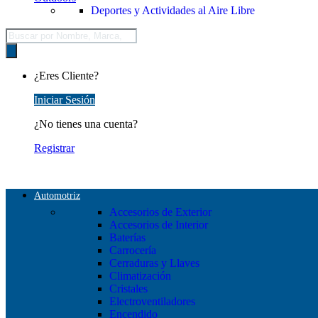
Deportes y Actividades al Aire Libre
Búsqueda
de
productos
¿Eres Cliente?
Iniciar Sesión
¿No tienes una cuenta?
Registrar
Automotriz
Accesorios de Exterior
Accesorios de Interior
Baterías
Carrocería
Cerraduras y Llaves
Climatización
Cristales
Electroventiladores
Encendido