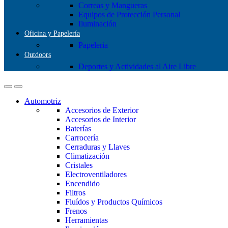
Correas y Mangueras
Equipos de Protección Personal
Iluminación
Oficina y Papelería
Papeleria
Outdoors
Deportes y Actividades al Aire Libre
Automotriz
Accesorios de Exterior
Accesorios de Interior
Baterías
Carrocería
Cerraduras y Llaves
Climatización
Cristales
Electroventiladores
Encendido
Filtros
Fluídos y Productos Químicos
Frenos
Herramientas