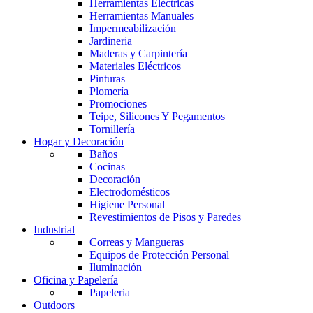
Herramientas Eléctricas
Herramientas Manuales
Impermeabilización
Jardineria
Maderas y Carpintería
Materiales Eléctricos
Pinturas
Plomería
Promociones
Teipe, Silicones Y Pegamentos
Tornillería
Hogar y Decoración
Baños
Cocinas
Decoración
Electrodomésticos
Higiene Personal
Revestimientos de Pisos y Paredes
Industrial
Correas y Mangueras
Equipos de Protección Personal
Iluminación
Oficina y Papelería
Papeleria
Outdoors