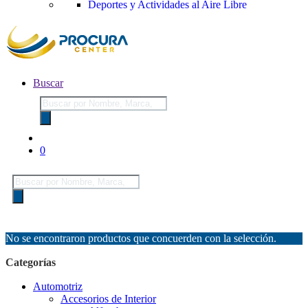
Deportes y Actividades al Aire Libre
Buscar
Búsqueda
de
productos
0
Búsqueda
de
productos
No se encontraron productos que concuerden con la selección.
Categorías
Automotriz
Accesorios de Interior