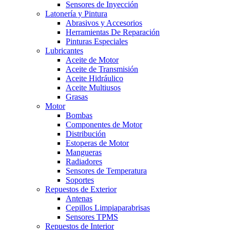
Sensores de Inyección
Latonería y Pintura
Abrasivos y Accesorios
Herramientas De Reparación
Pinturas Especiales
Lubricantes
Aceite de Motor
Aceite de Transmisión
Aceite Hidráulico
Aceite Multiusos
Grasas
Motor
Bombas
Componentes de Motor
Distribución
Estoperas de Motor
Mangueras
Radiadores
Sensores de Temperatura
Soportes
Repuestos de Exterior
Antenas
Cepillos Limpiaparabrisas
Sensores TPMS
Repuestos de Interior