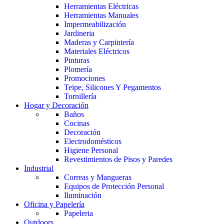
Herramientas Eléctricas
Herramientas Manuales
Impermeabilización
Jardineria
Maderas y Carpintería
Materiales Eléctricos
Pinturas
Plomería
Promociones
Teipe, Silicones Y Pegamentos
Tornillería
Hogar y Decoración
Baños
Cocinas
Decoración
Electrodomésticos
Higiene Personal
Revestimientos de Pisos y Paredes
Industrial
Correas y Mangueras
Equipos de Protección Personal
Iluminación
Oficina y Papelería
Papeleria
Outdoors