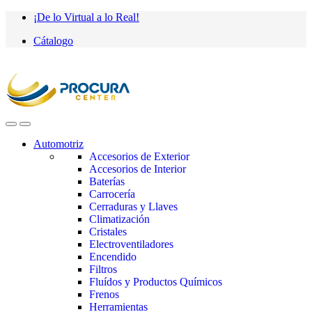
Saltar
saltar
¡De lo Virtual a lo Real!
a
al
Cátalogo
navegación
contenido
Automotriz
Accesorios de Exterior
Accesorios de Interior
Baterías
Carrocería
Cerraduras y Llaves
Climatización
Cristales
Electroventiladores
Encendido
Filtros
Fluídos y Productos Químicos
Frenos
Herramientas