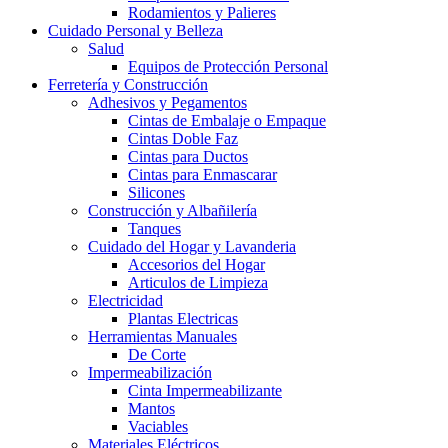
Rodamientos y Palieres
Cuidado Personal y Belleza
Salud
Equipos de Protección Personal
Ferretería y Construcción
Adhesivos y Pegamentos
Cintas de Embalaje o Empaque
Cintas Doble Faz
Cintas para Ductos
Cintas para Enmascarar
Silicones
Construcción y Albañilería
Tanques
Cuidado del Hogar y Lavanderia
Accesorios del Hogar
Articulos de Limpieza
Electricidad
Plantas Electricas
Herramientas Manuales
De Corte
Impermeabilización
Cinta Impermeabilizante
Mantos
Vaciables
Materiales Eléctricos