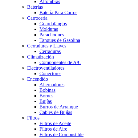
Alfombras
Baterías
Batería Para Carros
Carrocería
Guardafangos
Molduras
Parachoques
Tanques de Gasolina
Cerraduras y Llaves
Cerraduras
Climatización
Componentes de A/C
Electroventiladores
Conectores
Encendido
Alternadores
Bobinas
Bornes
Bujías
Burros de Arranque
Cables de Bujías
Filtros
Filtros de Aceite
Filtros de Aire
Filtros de Combustible