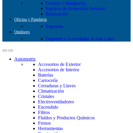
Correas y Mangueras
Equipos de Protección Personal
Iluminación
Oficina y Papelería
Papeleria
Outdoors
Deportes y Actividades al Aire Libre
Automotriz
Accesorios de Exterior
Accesorios de Interior
Baterías
Carrocería
Cerraduras y Llaves
Climatización
Cristales
Electroventiladores
Encendido
Filtros
Fluídos y Productos Químicos
Frenos
Herramientas