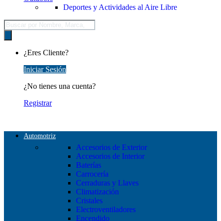
Deportes y Actividades al Aire Libre
Búsqueda
de
productos
¿Eres Cliente?
Iniciar Sesión
¿No tienes una cuenta?
Registrar
Automotriz
Accesorios de Exterior
Accesorios de Interior
Baterías
Carrocería
Cerraduras y Llaves
Climatización
Cristales
Electroventiladores
Encendido