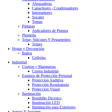
Abrazaderas
Capacitores - Condensadores
Interruptores
Socates
Tomas
Pinturas
Aplicadores de Pintura
Plomería
Teipe, Silicones Y Pegamentos
Teipes
Hogar y Decoración
Baños
Griferías
Industrial
Correas y Mangueras
Correa Industrial
Equipos de Protección Personal
Proteccion Auditiva
Protección Respiratoria
Proteccion Visual
Iluminación
Bombillo Dicroico
Iluminación LED
Iluminación para Exteriores
Juegos Y Juguetes