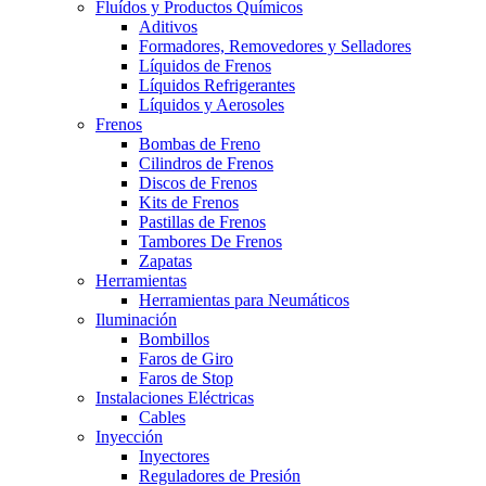
Fluídos y Productos Químicos
Aditivos
Formadores, Removedores y Selladores
Líquidos de Frenos
Líquidos Refrigerantes
Líquidos y Aerosoles
Frenos
Bombas de Freno
Cilindros de Frenos
Discos de Frenos
Kits de Frenos
Pastillas de Frenos
Tambores De Frenos
Zapatas
Herramientas
Herramientas para Neumáticos
Iluminación
Bombillos
Faros de Giro
Faros de Stop
Instalaciones Eléctricas
Cables
Inyección
Inyectores
Reguladores de Presión