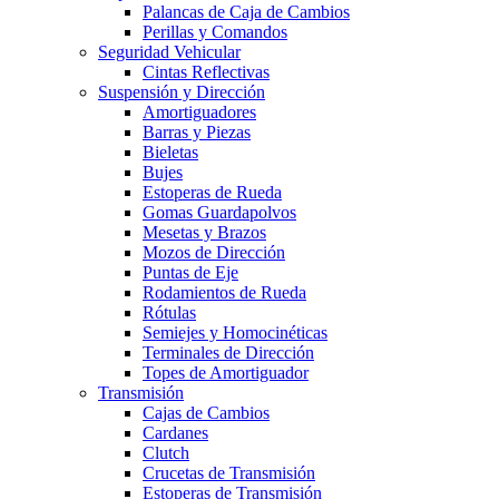
Palancas de Caja de Cambios
Perillas y Comandos
Seguridad Vehicular
Cintas Reflectivas
Suspensión y Dirección
Amortiguadores
Barras y Piezas
Bieletas
Bujes
Estoperas de Rueda
Gomas Guardapolvos
Mesetas y Brazos
Mozos de Dirección
Puntas de Eje
Rodamientos de Rueda
Rótulas
Semiejes y Homocinéticas
Terminales de Dirección
Topes de Amortiguador
Transmisión
Cajas de Cambios
Cardanes
Clutch
Crucetas de Transmisión
Estoperas de Transmisión