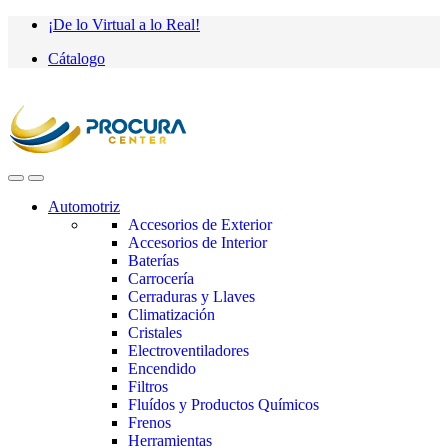
Saltar
saltar
¡De lo Virtual a lo Real!
a
al
Cátalogo
navegación
contenido
Automotriz
Accesorios de Exterior
Accesorios de Interior
Baterías
Carrocería
Cerraduras y Llaves
Climatización
Cristales
Electroventiladores
Encendido
Filtros
Fluídos y Productos Químicos
Frenos
Herramientas