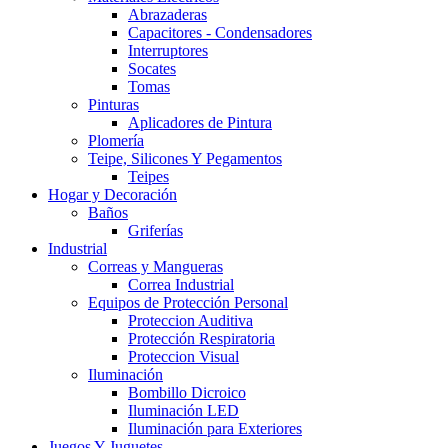
Abrazaderas
Capacitores - Condensadores
Interruptores
Socates
Tomas
Pinturas
Aplicadores de Pintura
Plomería
Teipe, Silicones Y Pegamentos
Teipes
Hogar y Decoración
Baños
Griferías
Industrial
Correas y Mangueras
Correa Industrial
Equipos de Protección Personal
Proteccion Auditiva
Protección Respiratoria
Proteccion Visual
Iluminación
Bombillo Dicroico
Iluminación LED
Iluminación para Exteriores
Juegos Y Juguetes