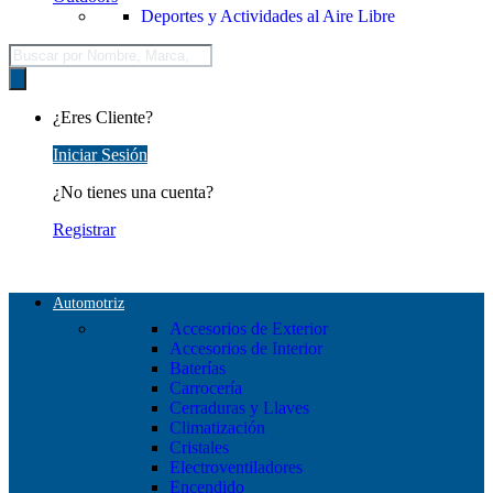
Deportes y Actividades al Aire Libre
Búsqueda
de
productos
¿Eres Cliente?
Iniciar Sesión
¿No tienes una cuenta?
Registrar
Automotriz
Accesorios de Exterior
Accesorios de Interior
Baterías
Carrocería
Cerraduras y Llaves
Climatización
Cristales
Electroventiladores
Encendido