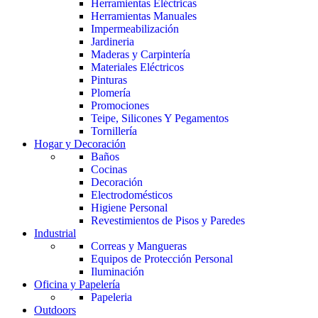
Herramientas Eléctricas
Herramientas Manuales
Impermeabilización
Jardineria
Maderas y Carpintería
Materiales Eléctricos
Pinturas
Plomería
Promociones
Teipe, Silicones Y Pegamentos
Tornillería
Hogar y Decoración
Baños
Cocinas
Decoración
Electrodomésticos
Higiene Personal
Revestimientos de Pisos y Paredes
Industrial
Correas y Mangueras
Equipos de Protección Personal
Iluminación
Oficina y Papelería
Papeleria
Outdoors