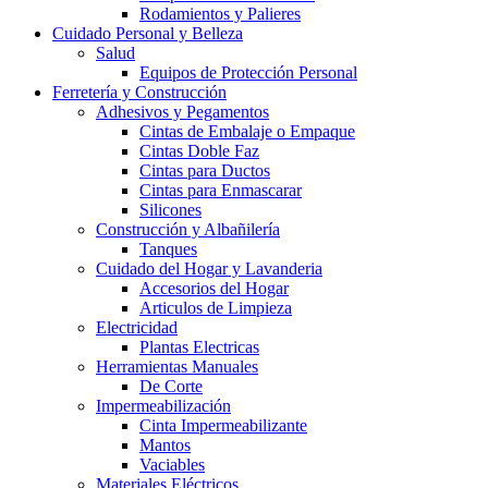
Rodamientos y Palieres
Cuidado Personal y Belleza
Salud
Equipos de Protección Personal
Ferretería y Construcción
Adhesivos y Pegamentos
Cintas de Embalaje o Empaque
Cintas Doble Faz
Cintas para Ductos
Cintas para Enmascarar
Silicones
Construcción y Albañilería
Tanques
Cuidado del Hogar y Lavanderia
Accesorios del Hogar
Articulos de Limpieza
Electricidad
Plantas Electricas
Herramientas Manuales
De Corte
Impermeabilización
Cinta Impermeabilizante
Mantos
Vaciables
Materiales Eléctricos