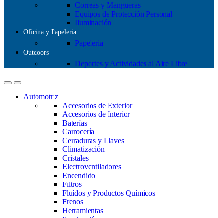
Correas y Mangueras
Equipos de Protección Personal
Iluminación
Oficina y Papelería
Papeleria
Outdoors
Deportes y Actividades al Aire Libre
Automotriz
Accesorios de Exterior
Accesorios de Interior
Baterías
Carrocería
Cerraduras y Llaves
Climatización
Cristales
Electroventiladores
Encendido
Filtros
Fluídos y Productos Químicos
Frenos
Herramientas