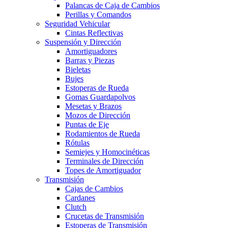
Palancas de Caja de Cambios
Perillas y Comandos
Seguridad Vehicular
Cintas Reflectivas
Suspensión y Dirección
Amortiguadores
Barras y Piezas
Bieletas
Bujes
Estoperas de Rueda
Gomas Guardapolvos
Mesetas y Brazos
Mozos de Dirección
Puntas de Eje
Rodamientos de Rueda
Rótulas
Semiejes y Homocinéticas
Terminales de Dirección
Topes de Amortiguador
Transmisión
Cajas de Cambios
Cardanes
Clutch
Crucetas de Transmisión
Estoperas de Transmisión