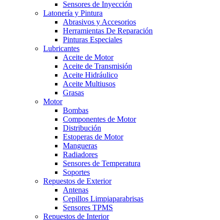
Sensores de Inyección
Latonería y Pintura
Abrasivos y Accesorios
Herramientas De Reparación
Pinturas Especiales
Lubricantes
Aceite de Motor
Aceite de Transmisión
Aceite Hidráulico
Aceite Multiusos
Grasas
Motor
Bombas
Componentes de Motor
Distribución
Estoperas de Motor
Mangueras
Radiadores
Sensores de Temperatura
Soportes
Repuestos de Exterior
Antenas
Cepillos Limpiaparabrisas
Sensores TPMS
Repuestos de Interior