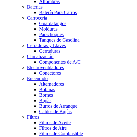
Alfombras
Baterías
Batería Para Carros
Carrocería
Guardafangos
Molduras
Parachoques
Tanques de Gasolina
Cerraduras y Llaves
Cerraduras
Climatización
Componentes de A/C
Electroventiladores
Conectores
Encendido
Alternadores
Bobinas
Bornes
Bujías
Burros de Arranque
Cables de Bujías
Filtros
Filtros de Aceite
Filtros de Aire
Filtros de Combustible