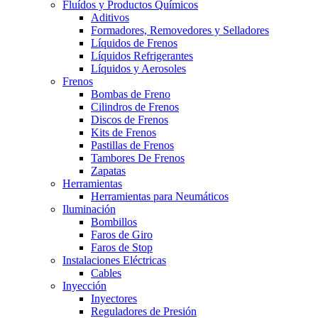
Fluídos y Productos Químicos
Aditivos
Formadores, Removedores y Selladores
Líquidos de Frenos
Líquidos Refrigerantes
Líquidos y Aerosoles
Frenos
Bombas de Freno
Cilindros de Frenos
Discos de Frenos
Kits de Frenos
Pastillas de Frenos
Tambores De Frenos
Zapatas
Herramientas
Herramientas para Neumáticos
Iluminación
Bombillos
Faros de Giro
Faros de Stop
Instalaciones Eléctricas
Cables
Inyección
Inyectores
Reguladores de Presión