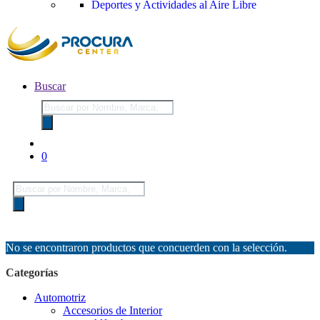
Deportes y Actividades al Aire Libre
Buscar
Búsqueda
de
productos
0
Búsqueda
de
productos
No se encontraron productos que concuerden con la selección.
Categorías
Automotriz
Accesorios de Interior