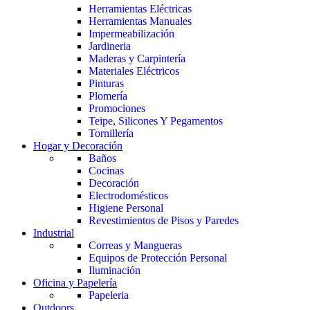
Herramientas Eléctricas
Herramientas Manuales
Impermeabilización
Jardineria
Maderas y Carpintería
Materiales Eléctricos
Pinturas
Plomería
Promociones
Teipe, Silicones Y Pegamentos
Tornillería
Hogar y Decoración
Baños
Cocinas
Decoración
Electrodomésticos
Higiene Personal
Revestimientos de Pisos y Paredes
Industrial
Correas y Mangueras
Equipos de Protección Personal
Iluminación
Oficina y Papelería
Papeleria
Outdoors