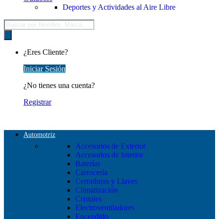
Deportes y Actividades al Aire Libre
Búsqueda
de
productos
¿Eres Cliente?
Iniciar Sesión
¿No tienes una cuenta?
Registrar
Automotriz
Accesorios de Exterior
Accesorios de Interior
Baterías
Carrocería
Cerraduras y Llaves
Climatización
Cristales
Electroventiladores
Encendido