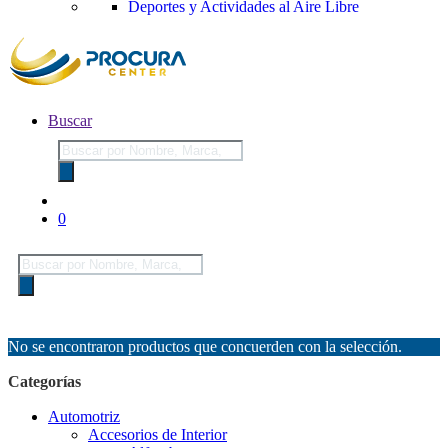
Deportes y Actividades al Aire Libre
Buscar
Búsqueda
de
productos
0
Búsqueda
de
productos
No se encontraron productos que concuerden con la selección.
Categorías
Automotriz
Accesorios de Interior