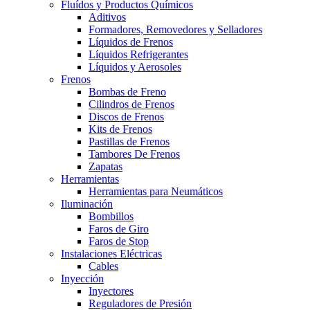
Fluídos y Productos Químicos
Aditivos
Formadores, Removedores y Selladores
Líquidos de Frenos
Líquidos Refrigerantes
Líquidos y Aerosoles
Frenos
Bombas de Freno
Cilindros de Frenos
Discos de Frenos
Kits de Frenos
Pastillas de Frenos
Tambores De Frenos
Zapatas
Herramientas
Herramientas para Neumáticos
Iluminación
Bombillos
Faros de Giro
Faros de Stop
Instalaciones Eléctricas
Cables
Inyección
Inyectores
Reguladores de Presión