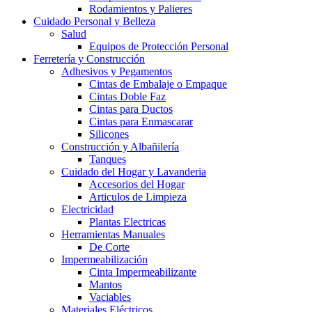
Rodamientos y Palieres
Cuidado Personal y Belleza
Salud
Equipos de Protección Personal
Ferretería y Construcción
Adhesivos y Pegamentos
Cintas de Embalaje o Empaque
Cintas Doble Faz
Cintas para Ductos
Cintas para Enmascarar
Silicones
Construcción y Albañilería
Tanques
Cuidado del Hogar y Lavanderia
Accesorios del Hogar
Articulos de Limpieza
Electricidad
Plantas Electricas
Herramientas Manuales
De Corte
Impermeabilización
Cinta Impermeabilizante
Mantos
Vaciables
Materiales Eléctricos