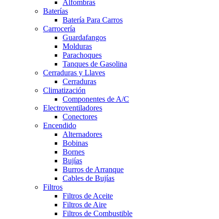
Alfombras
Baterías
Batería Para Carros
Carrocería
Guardafangos
Molduras
Parachoques
Tanques de Gasolina
Cerraduras y Llaves
Cerraduras
Climatización
Componentes de A/C
Electroventiladores
Conectores
Encendido
Alternadores
Bobinas
Bornes
Bujías
Burros de Arranque
Cables de Bujías
Filtros
Filtros de Aceite
Filtros de Aire
Filtros de Combustible