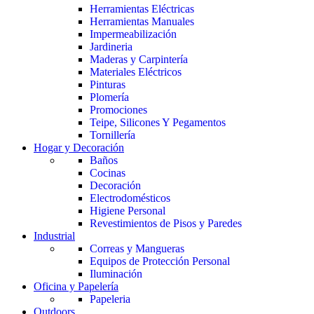
Herramientas Eléctricas
Herramientas Manuales
Impermeabilización
Jardineria
Maderas y Carpintería
Materiales Eléctricos
Pinturas
Plomería
Promociones
Teipe, Silicones Y Pegamentos
Tornillería
Hogar y Decoración
Baños
Cocinas
Decoración
Electrodomésticos
Higiene Personal
Revestimientos de Pisos y Paredes
Industrial
Correas y Mangueras
Equipos de Protección Personal
Iluminación
Oficina y Papelería
Papeleria
Outdoors