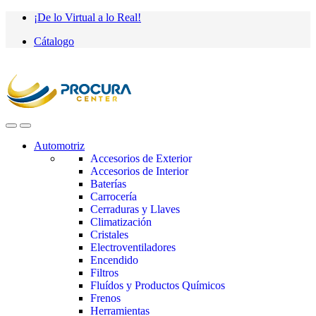
Saltar
saltar
¡De lo Virtual a lo Real!
a
al
Cátalogo
navegación
contenido
Automotriz
Accesorios de Exterior
Accesorios de Interior
Baterías
Carrocería
Cerraduras y Llaves
Climatización
Cristales
Electroventiladores
Encendido
Filtros
Fluídos y Productos Químicos
Frenos
Herramientas