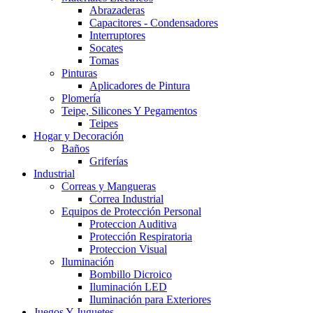
Abrazaderas
Capacitores - Condensadores
Interruptores
Socates
Tomas
Pinturas
Aplicadores de Pintura
Plomería
Teipe, Silicones Y Pegamentos
Teipes
Hogar y Decoración
Baños
Griferías
Industrial
Correas y Mangueras
Correa Industrial
Equipos de Protección Personal
Proteccion Auditiva
Protección Respiratoria
Proteccion Visual
Iluminación
Bombillo Dicroico
Iluminación LED
Iluminación para Exteriores
Juegos Y Juguetes