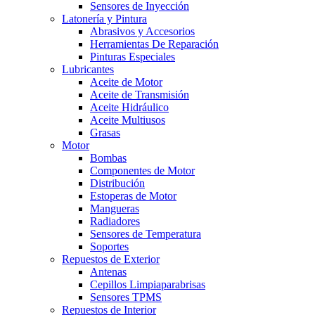
Sensores de Inyección
Latonería y Pintura
Abrasivos y Accesorios
Herramientas De Reparación
Pinturas Especiales
Lubricantes
Aceite de Motor
Aceite de Transmisión
Aceite Hidráulico
Aceite Multiusos
Grasas
Motor
Bombas
Componentes de Motor
Distribución
Estoperas de Motor
Mangueras
Radiadores
Sensores de Temperatura
Soportes
Repuestos de Exterior
Antenas
Cepillos Limpiaparabrisas
Sensores TPMS
Repuestos de Interior