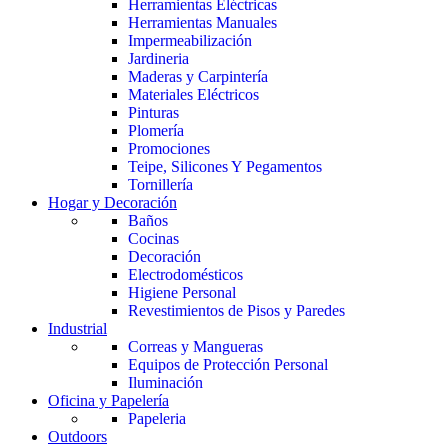
Herramientas Eléctricas
Herramientas Manuales
Impermeabilización
Jardineria
Maderas y Carpintería
Materiales Eléctricos
Pinturas
Plomería
Promociones
Teipe, Silicones Y Pegamentos
Tornillería
Hogar y Decoración
Baños
Cocinas
Decoración
Electrodomésticos
Higiene Personal
Revestimientos de Pisos y Paredes
Industrial
Correas y Mangueras
Equipos de Protección Personal
Iluminación
Oficina y Papelería
Papeleria
Outdoors