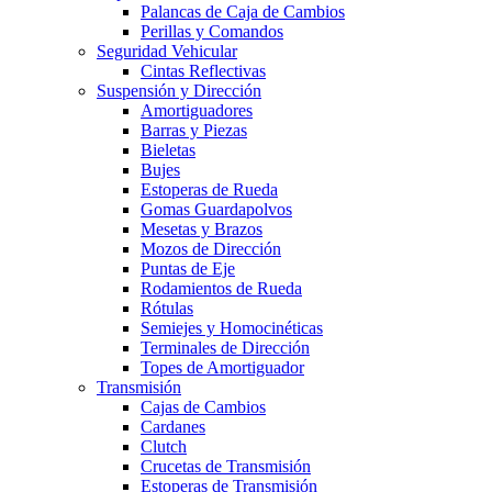
Palancas de Caja de Cambios
Perillas y Comandos
Seguridad Vehicular
Cintas Reflectivas
Suspensión y Dirección
Amortiguadores
Barras y Piezas
Bieletas
Bujes
Estoperas de Rueda
Gomas Guardapolvos
Mesetas y Brazos
Mozos de Dirección
Puntas de Eje
Rodamientos de Rueda
Rótulas
Semiejes y Homocinéticas
Terminales de Dirección
Topes de Amortiguador
Transmisión
Cajas de Cambios
Cardanes
Clutch
Crucetas de Transmisión
Estoperas de Transmisión