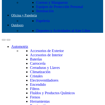
Correas y Mangueras
Equipos de Protección Personal
Iluminación
Oficina y Papelería
Papeleria
Outdoors
Deportes y Actividades al Aire Libre
Automotriz
Accesorios de Exterior
Accesorios de Interior
Baterías
Carrocería
Cerraduras y Llaves
Climatización
Cristales
Electroventiladores
Encendido
Filtros
Fluídos y Productos Químicos
Frenos
Herramientas