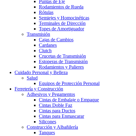
Puntas de Eje
Rodamientos de Rueda
Rótulas
Semiejes y Homocinéticas
Terminales de Dirección
Topes de Amortiguador
Transmisión
Cajas de Cambios
Cardanes
Clutch
Crucetas de Transmisión
Estoperas de Transmisión
Rodamientos y Palieres
Cuidado Personal y Belleza
Salud
Equipos de Protección Personal
Ferretería y Construcción
Adhesivos y Pegamentos
Cintas de Embalaje o Empaque
Cintas Doble Faz
Cintas para Ductos
Cintas para Enmascarar
Silicones
Construcción y Albañilería
Tanques