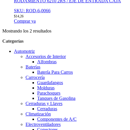
RODAMIENTO 6210 2RS / EJE DE ENTRADA CAJA
SKU: ROD-6-0066
$
14,26
Comprar ya
Mostrando los 2 resultados
Categorías
Automotriz
Accesorios de Interior
Alfombras
Baterías
Batería Para Carros
Carrocería
Guardafangos
Molduras
Parachoques
Tanques de Gasolina
Cerraduras y Llaves
Cerraduras
Climatización
Componentes de A/C
Electroventiladores
Conectores