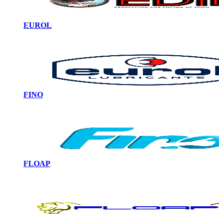
EUROL
FINO
FLOAP