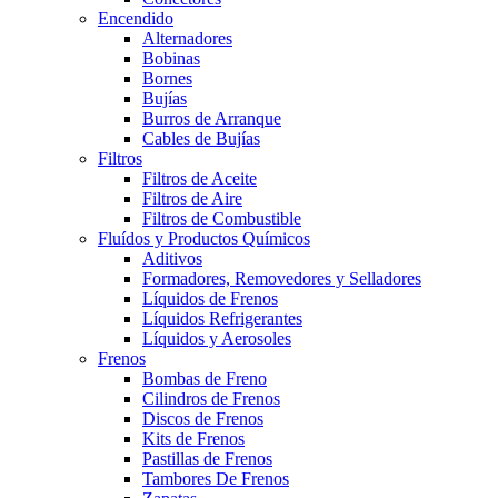
Encendido
Alternadores
Bobinas
Bornes
Bujías
Burros de Arranque
Cables de Bujías
Filtros
Filtros de Aceite
Filtros de Aire
Filtros de Combustible
Fluídos y Productos Químicos
Aditivos
Formadores, Removedores y Selladores
Líquidos de Frenos
Líquidos Refrigerantes
Líquidos y Aerosoles
Frenos
Bombas de Freno
Cilindros de Frenos
Discos de Frenos
Kits de Frenos
Pastillas de Frenos
Tambores De Frenos