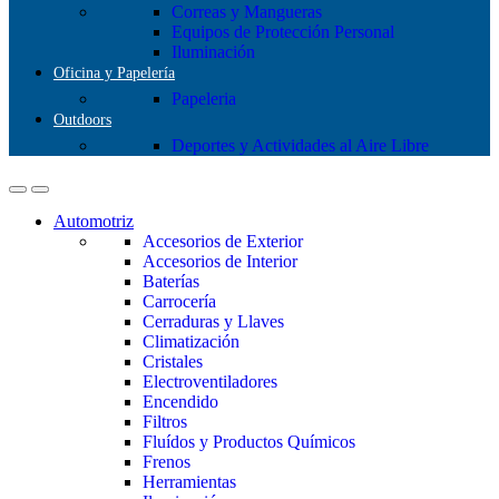
Correas y Mangueras
Equipos de Protección Personal
Iluminación
Oficina y Papelería
Papeleria
Outdoors
Deportes y Actividades al Aire Libre
Automotriz
Accesorios de Exterior
Accesorios de Interior
Baterías
Carrocería
Cerraduras y Llaves
Climatización
Cristales
Electroventiladores
Encendido
Filtros
Fluídos y Productos Químicos
Frenos
Herramientas