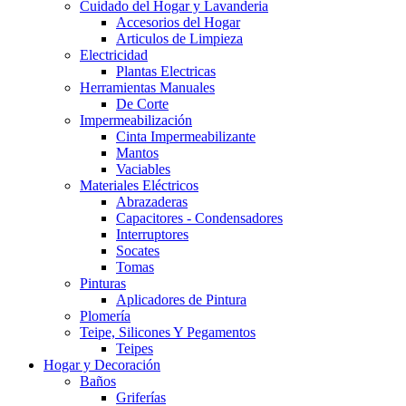
Cuidado del Hogar y Lavanderia
Accesorios del Hogar
Articulos de Limpieza
Electricidad
Plantas Electricas
Herramientas Manuales
De Corte
Impermeabilización
Cinta Impermeabilizante
Mantos
Vaciables
Materiales Eléctricos
Abrazaderas
Capacitores - Condensadores
Interruptores
Socates
Tomas
Pinturas
Aplicadores de Pintura
Plomería
Teipe, Silicones Y Pegamentos
Teipes
Hogar y Decoración
Baños
Griferías