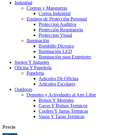
Industrial
Correas y Mangueras
Correa Industrial
Equipos de Protección Personal
Proteccion Auditiva
Protección Respiratoria
Proteccion Visual
Iluminación
Bombillo Dicroico
Iluminación LED
Iluminación para Exteriores
Juegos Y Juguetes
Oficina Y Papelería
Papeleria
Articulos De Oficina
Articulos Escolares
Outdoors
Deportes y Actividades al Aire Libre
Bolsos Y Morrales
Cavas Y Bolsos Termicos
Coolers Y Jarras Termicas
Vasos Y Tazas Termicas
Precio