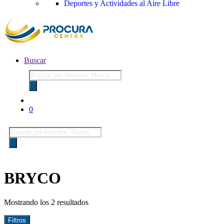
Deportes y Actividades al Aire Libre
Buscar
Búsqueda
de
productos
0
Búsqueda
de
productos
BRYCO
Mostrando los 2 resultados
Filtros