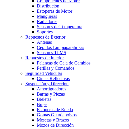
Componentes de Motor
Distribución
Estoperas de Motor
Mangueras
Radiadores
Sensores de Temperatura
Soportes
Repuestos de Exterior
Antenas
Cepillos Limpiaparabrisas
Sensores TPMS
Repuestos de Interior
Palancas de Caja de Cambios
Perillas y Comandos
Seguridad Vehicular
Cintas Reflectivas
Suspensión y Dirección
Amortiguadores
Barras y Piezas
Bieletas
Bujes
Estoperas de Rueda
Gomas Guardapolvos
Mesetas y Brazos
Mozos de Dirección