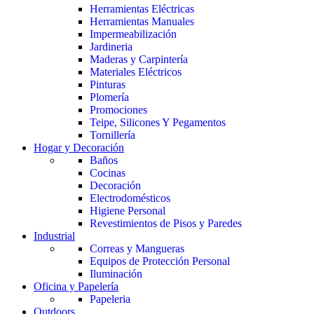
Herramientas Eléctricas
Herramientas Manuales
Impermeabilización
Jardineria
Maderas y Carpintería
Materiales Eléctricos
Pinturas
Plomería
Promociones
Teipe, Silicones Y Pegamentos
Tornillería
Hogar y Decoración
Baños
Cocinas
Decoración
Electrodomésticos
Higiene Personal
Revestimientos de Pisos y Paredes
Industrial
Correas y Mangueras
Equipos de Protección Personal
Iluminación
Oficina y Papelería
Papeleria
Outdoors