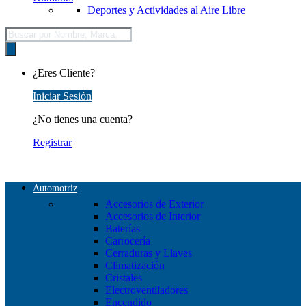
Deportes y Actividades al Aire Libre
Búsqueda
de
productos
¿Eres Cliente?
Iniciar Sesión
¿No tienes una cuenta?
Registrar
Automotriz
Accesorios de Exterior
Accesorios de Interior
Baterías
Carrocería
Cerraduras y Llaves
Climatización
Cristales
Electroventiladores
Encendido