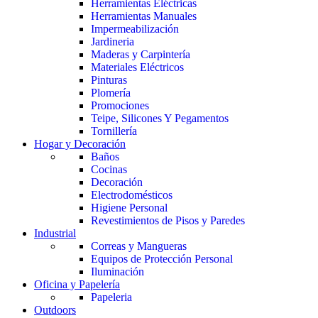
Herramientas Eléctricas
Herramientas Manuales
Impermeabilización
Jardineria
Maderas y Carpintería
Materiales Eléctricos
Pinturas
Plomería
Promociones
Teipe, Silicones Y Pegamentos
Tornillería
Hogar y Decoración
Baños
Cocinas
Decoración
Electrodomésticos
Higiene Personal
Revestimientos de Pisos y Paredes
Industrial
Correas y Mangueras
Equipos de Protección Personal
Iluminación
Oficina y Papelería
Papeleria
Outdoors