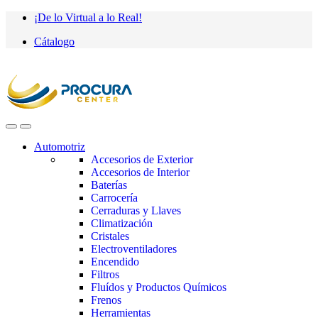
Saltar
saltar
¡De lo Virtual a lo Real!
a
al
Cátalogo
navegación
contenido
Automotriz
Accesorios de Exterior
Accesorios de Interior
Baterías
Carrocería
Cerraduras y Llaves
Climatización
Cristales
Electroventiladores
Encendido
Filtros
Fluídos y Productos Químicos
Frenos
Herramientas