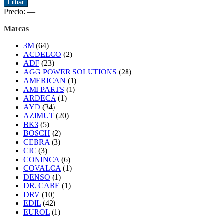
Precio
Precio
Filtrar
mínimo
máximo
Precio:
—
Marcas
3M
(64)
ACDELCO
(2)
ADF
(23)
AGG POWER SOLUTIONS
(28)
AMERICAN
(1)
AMI PARTS
(1)
ARDECA
(1)
AYD
(34)
AZIMUT
(20)
BK3
(5)
BOSCH
(2)
CEBRA
(3)
CIC
(3)
CONINCA
(6)
COVALCA
(1)
DENSO
(1)
DR. CARE
(1)
DRV
(10)
EDIL
(42)
EUROL
(1)