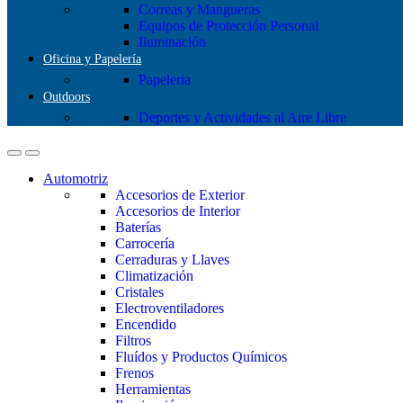
Correas y Mangueras
Equipos de Protección Personal
Iluminación
Oficina y Papelería
Papeleria
Outdoors
Deportes y Actividades al Aire Libre
Automotriz
Accesorios de Exterior
Accesorios de Interior
Baterías
Carrocería
Cerraduras y Llaves
Climatización
Cristales
Electroventiladores
Encendido
Filtros
Fluídos y Productos Químicos
Frenos
Herramientas