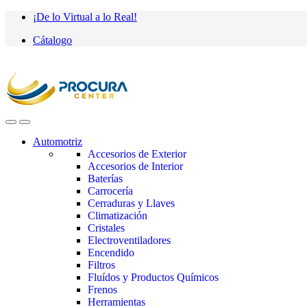
Saltar
saltar
¡De lo Virtual a lo Real!
a
al
Cátalogo
navegación
contenido
Automotriz
Accesorios de Exterior
Accesorios de Interior
Baterías
Carrocería
Cerraduras y Llaves
Climatización
Cristales
Electroventiladores
Encendido
Filtros
Fluídos y Productos Químicos
Frenos
Herramientas