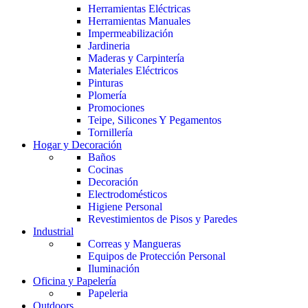
Herramientas Eléctricas
Herramientas Manuales
Impermeabilización
Jardineria
Maderas y Carpintería
Materiales Eléctricos
Pinturas
Plomería
Promociones
Teipe, Silicones Y Pegamentos
Tornillería
Hogar y Decoración
Baños
Cocinas
Decoración
Electrodomésticos
Higiene Personal
Revestimientos de Pisos y Paredes
Industrial
Correas y Mangueras
Equipos de Protección Personal
Iluminación
Oficina y Papelería
Papeleria
Outdoors