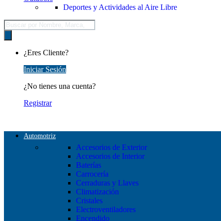
Deportes y Actividades al Aire Libre
Búsqueda
de
productos
¿Eres Cliente?
Iniciar Sesión
¿No tienes una cuenta?
Registrar
Automotriz
Accesorios de Exterior
Accesorios de Interior
Baterías
Carrocería
Cerraduras y Llaves
Climatización
Cristales
Electroventiladores
Encendido