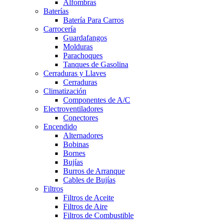
Alfombras
Baterías
Batería Para Carros
Carrocería
Guardafangos
Molduras
Parachoques
Tanques de Gasolina
Cerraduras y Llaves
Cerraduras
Climatización
Componentes de A/C
Electroventiladores
Conectores
Encendido
Alternadores
Bobinas
Bornes
Bujías
Burros de Arranque
Cables de Bujías
Filtros
Filtros de Aceite
Filtros de Aire
Filtros de Combustible