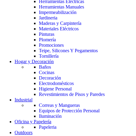
Herramientas Eléctricas
Herramientas Manuales
Impermeabilización
Jardineria
Maderas y Carpintería
Materiales Eléctricos
Pinturas
Plomería
Promociones
Teipe, Silicones Y Pegamentos
Tornillería
Hogar y Decoración
Baños
Cocinas
Decoración
Electrodomésticos
Higiene Personal
Revestimientos de Pisos y Paredes
Industrial
Correas y Mangueras
Equipos de Protección Personal
Iluminación
Oficina y Papelería
Papeleria
Outdoors