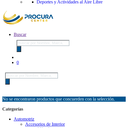
Deportes y Actividades al Aire Libre
Buscar
Búsqueda
de
productos
0
Búsqueda
de
productos
No se encontraron productos que concuerden con la selección.
Categorías
Automotriz
Accesorios de Interior