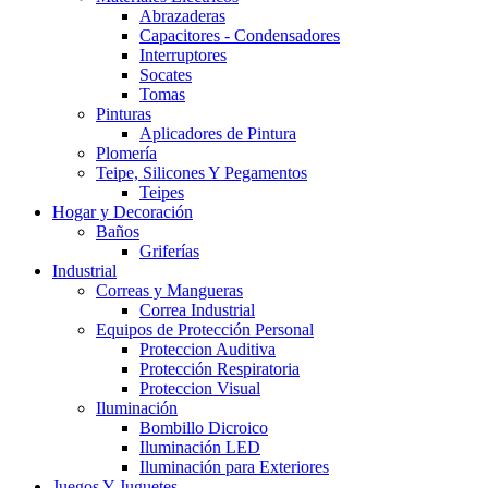
Abrazaderas
Capacitores - Condensadores
Interruptores
Socates
Tomas
Pinturas
Aplicadores de Pintura
Plomería
Teipe, Silicones Y Pegamentos
Teipes
Hogar y Decoración
Baños
Griferías
Industrial
Correas y Mangueras
Correa Industrial
Equipos de Protección Personal
Proteccion Auditiva
Protección Respiratoria
Proteccion Visual
Iluminación
Bombillo Dicroico
Iluminación LED
Iluminación para Exteriores
Juegos Y Juguetes