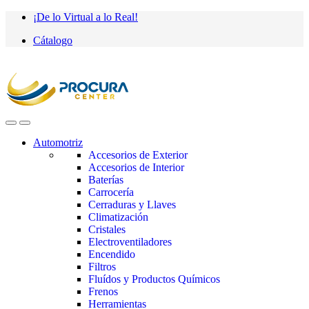
Saltar
saltar
¡De lo Virtual a lo Real!
a
al
Cátalogo
navegación
contenido
Automotriz
Accesorios de Exterior
Accesorios de Interior
Baterías
Carrocería
Cerraduras y Llaves
Climatización
Cristales
Electroventiladores
Encendido
Filtros
Fluídos y Productos Químicos
Frenos
Herramientas