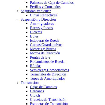
Palancas de Caja de Cambios
Perillas y Comandos
Seguridad Vehicular
Cintas Reflectivas
Suspensión y Dirección
Amortiguadores
Barras y Piezas
Bieletas
Bujes
Estoperas de Rueda
Gomas Guardapolvos
Mesetas y Brazos
Mozos de Dirección
Puntas de Eje
Rodamientos de Rueda
Rótulas
Semiejes y Homocinéticas
Terminales de Dirección
Topes de Amortiguador
Transmisión
Cajas de Cambios
Cardanes
Clutch
Crucetas de Transmisión
Estoperas de Transmisión