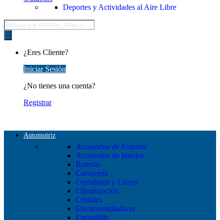
Deportes y Actividades al Aire Libre
Búsqueda
de
productos
¿Eres Cliente?
Iniciar Sesión
¿No tienes una cuenta?
Registrar
Automotriz
Accesorios de Exterior
Accesorios de Interior
Baterías
Carrocería
Cerraduras y Llaves
Climatización
Cristales
Electroventiladores
Encendido