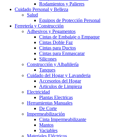
Rodamientos y Palieres
Cuidado Personal y Belleza
Salud
Equipos de Protección Personal
Ferretería y Construcción
Adhesivos y Pegamentos
Cintas de Embalaje o Empaque
Cintas Doble Faz
Cintas para Ductos
Cintas para Enmascarar
Silicones
Construcción y Albañilería
Tanques
Cuidado del Hogar y Lavanderia
Accesorios del Hogar
Articulos de Limpieza
Electricidad
Plantas Electricas
Herramientas Manuales
De Corte
Impermeabilización
Cinta Impermeabilizante
Mantos
Vaciables
Materiales Eléctricos