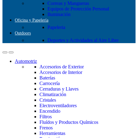
Correas y Mangueras
Equipos de Protección Personal
Iluminación
Oficina y Papelería
Papeleria
Outdoors
Deportes y Actividades al Aire Libre
Automotriz
Accesorios de Exterior
Accesorios de Interior
Baterías
Carrocería
Cerraduras y Llaves
Climatización
Cristales
Electroventiladores
Encendido
Filtros
Fluídos y Productos Químicos
Frenos
Herramientas