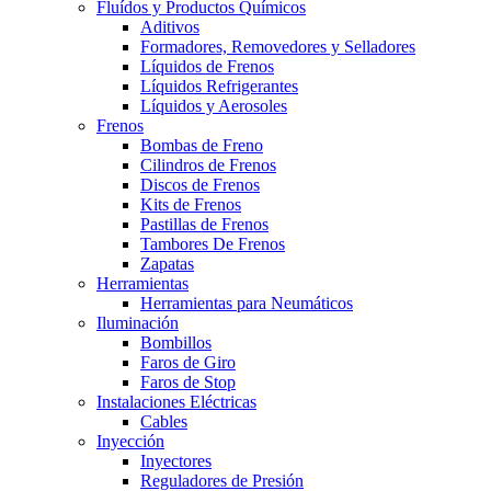
Fluídos y Productos Químicos
Aditivos
Formadores, Removedores y Selladores
Líquidos de Frenos
Líquidos Refrigerantes
Líquidos y Aerosoles
Frenos
Bombas de Freno
Cilindros de Frenos
Discos de Frenos
Kits de Frenos
Pastillas de Frenos
Tambores De Frenos
Zapatas
Herramientas
Herramientas para Neumáticos
Iluminación
Bombillos
Faros de Giro
Faros de Stop
Instalaciones Eléctricas
Cables
Inyección
Inyectores
Reguladores de Presión