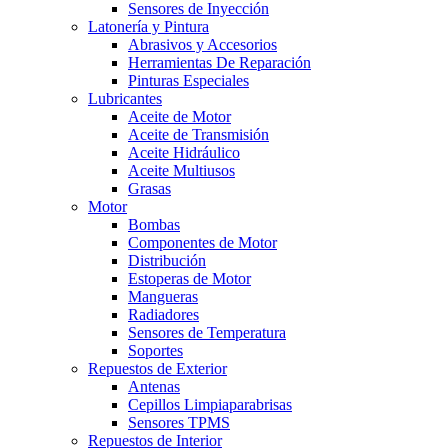
Sensores de Inyección
Latonería y Pintura
Abrasivos y Accesorios
Herramientas De Reparación
Pinturas Especiales
Lubricantes
Aceite de Motor
Aceite de Transmisión
Aceite Hidráulico
Aceite Multiusos
Grasas
Motor
Bombas
Componentes de Motor
Distribución
Estoperas de Motor
Mangueras
Radiadores
Sensores de Temperatura
Soportes
Repuestos de Exterior
Antenas
Cepillos Limpiaparabrisas
Sensores TPMS
Repuestos de Interior