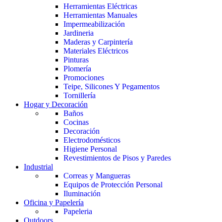
Herramientas Eléctricas
Herramientas Manuales
Impermeabilización
Jardineria
Maderas y Carpintería
Materiales Eléctricos
Pinturas
Plomería
Promociones
Teipe, Silicones Y Pegamentos
Tornillería
Hogar y Decoración
Baños
Cocinas
Decoración
Electrodomésticos
Higiene Personal
Revestimientos de Pisos y Paredes
Industrial
Correas y Mangueras
Equipos de Protección Personal
Iluminación
Oficina y Papelería
Papeleria
Outdoors