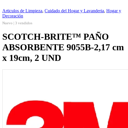
Articulos de Limpieza
,
Cuidado del Hogar y Lavanderia
,
Hogar y
Decoración
Nuevo | 3 vendidos
SCOTCH-BRITE™ PAÑO
ABSORBENTE 9055B-2,17 cm
x 19cm, 2 UND