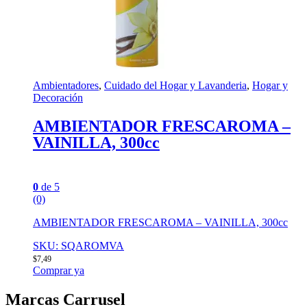
Ambientadores
,
Cuidado del Hogar y Lavanderia
,
Hogar y
Decoración
AMBIENTADOR FRESCAROMA –
VAINILLA, 300cc
0
de 5
(0)
AMBIENTADOR FRESCAROMA – VAINILLA, 300cc
SKU: SQAROMVA
$
7,49
Comprar ya
Marcas Carrusel