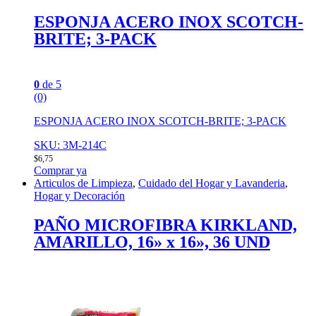
ESPONJA ACERO INOX SCOTCH-
BRITE; 3-PACK
0
de 5
(0)
ESPONJA ACERO INOX SCOTCH-BRITE; 3-PACK
SKU: 3M-214C
$
6,75
Comprar ya
Articulos de Limpieza
,
Cuidado del Hogar y Lavanderia
,
Hogar y Decoración
PAÑO MICROFIBRA KIRKLAND,
AMARILLO, 16» x 16», 36 UND