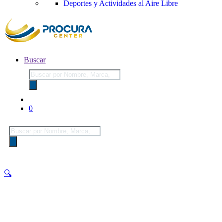
Deportes y Actividades al Aire Libre
Buscar
Búsqueda
de
productos
0
Búsqueda
de
productos
🔍