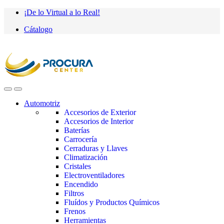
Saltar
saltar
¡De lo Virtual a lo Real!
a
al
Cátalogo
navegación
contenido
Automotriz
Accesorios de Exterior
Accesorios de Interior
Baterías
Carrocería
Cerraduras y Llaves
Climatización
Cristales
Electroventiladores
Encendido
Filtros
Fluídos y Productos Químicos
Frenos
Herramientas