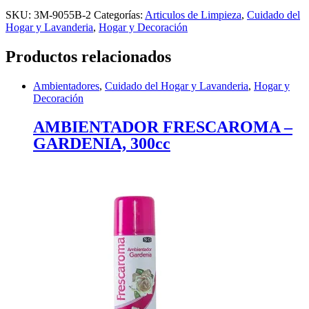
SKU:
3M-9055B-2
Categorías:
Articulos de Limpieza
,
Cuidado del
Hogar y Lavanderia
,
Hogar y Decoración
Productos relacionados
Ambientadores
,
Cuidado del Hogar y Lavanderia
,
Hogar y
Decoración
AMBIENTADOR FRESCAROMA –
GARDENIA, 300cc