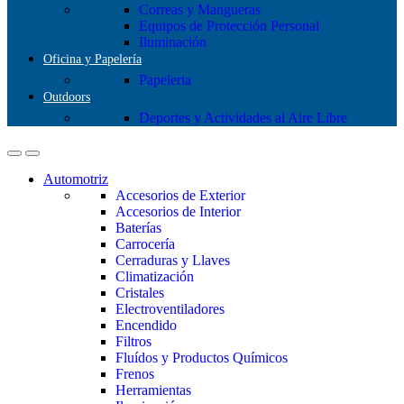
Correas y Mangueras
Equipos de Protección Personal
Iluminación
Oficina y Papelería
Papeleria
Outdoors
Deportes y Actividades al Aire Libre
Automotriz
Accesorios de Exterior
Accesorios de Interior
Baterías
Carrocería
Cerraduras y Llaves
Climatización
Cristales
Electroventiladores
Encendido
Filtros
Fluídos y Productos Químicos
Frenos
Herramientas