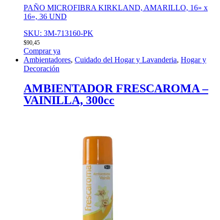
PAÑO MICROFIBRA KIRKLAND, AMARILLO, 16» x
16», 36 UND
SKU: 3M-713160-PK
$
90,45
Comprar ya
Ambientadores
,
Cuidado del Hogar y Lavanderia
,
Hogar y
Decoración
AMBIENTADOR FRESCAROMA –
VAINILLA, 300cc