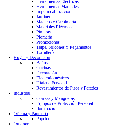
Herramientas Eléctricas
Herramientas Manuales
Impermeabilización
Jardineria
Maderas y Carpintería
Materiales Eléctricos
Pinturas
Plomería
Promociones
Teipe, Silicones Y Pegamentos
Tornillería
Hogar y Decoración
Baños
Cocinas
Decoración
Electrodomésticos
Higiene Personal
Revestimientos de Pisos y Paredes
Industrial
Correas y Mangueras
Equipos de Protección Personal
Iluminación
Oficina y Papelería
Papeleria
Outdoors