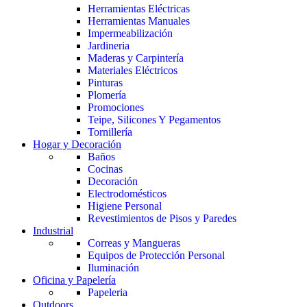
Herramientas Eléctricas
Herramientas Manuales
Impermeabilización
Jardineria
Maderas y Carpintería
Materiales Eléctricos
Pinturas
Plomería
Promociones
Teipe, Silicones Y Pegamentos
Tornillería
Hogar y Decoración
Baños
Cocinas
Decoración
Electrodomésticos
Higiene Personal
Revestimientos de Pisos y Paredes
Industrial
Correas y Mangueras
Equipos de Protección Personal
Iluminación
Oficina y Papelería
Papeleria
Outdoors