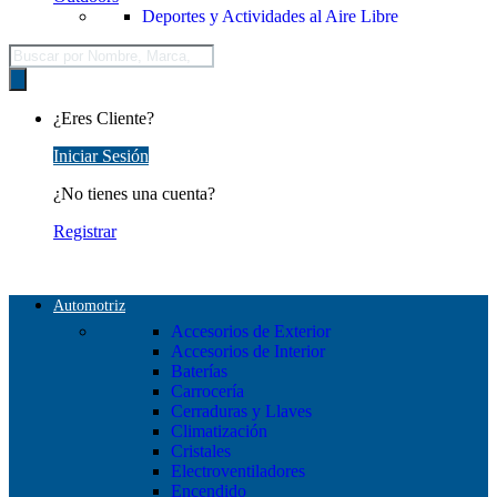
Deportes y Actividades al Aire Libre
Búsqueda
de
productos
¿Eres Cliente?
Iniciar Sesión
¿No tienes una cuenta?
Registrar
Automotriz
Accesorios de Exterior
Accesorios de Interior
Baterías
Carrocería
Cerraduras y Llaves
Climatización
Cristales
Electroventiladores
Encendido