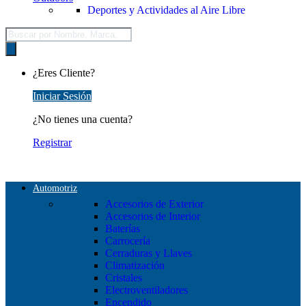
Deportes y Actividades al Aire Libre
Búsqueda
de
productos
¿Eres Cliente?
Iniciar Sesión
¿No tienes una cuenta?
Registrar
Automotriz
Accesorios de Exterior
Accesorios de Interior
Baterías
Carrocería
Cerraduras y Llaves
Climatización
Cristales
Electroventiladores
Encendido