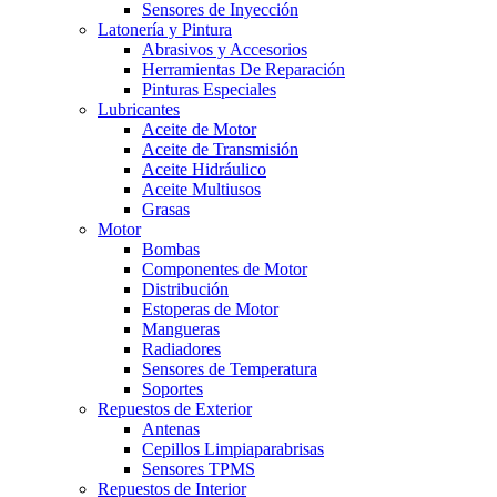
Sensores de Inyección
Latonería y Pintura
Abrasivos y Accesorios
Herramientas De Reparación
Pinturas Especiales
Lubricantes
Aceite de Motor
Aceite de Transmisión
Aceite Hidráulico
Aceite Multiusos
Grasas
Motor
Bombas
Componentes de Motor
Distribución
Estoperas de Motor
Mangueras
Radiadores
Sensores de Temperatura
Soportes
Repuestos de Exterior
Antenas
Cepillos Limpiaparabrisas
Sensores TPMS
Repuestos de Interior