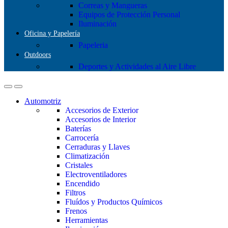
Correas y Mangueras
Equipos de Protección Personal
Iluminación
Oficina y Papelería
Papeleria
Outdoors
Deportes y Actividades al Aire Libre
Automotriz
Accesorios de Exterior
Accesorios de Interior
Baterías
Carrocería
Cerraduras y Llaves
Climatización
Cristales
Electroventiladores
Encendido
Filtros
Fluídos y Productos Químicos
Frenos
Herramientas