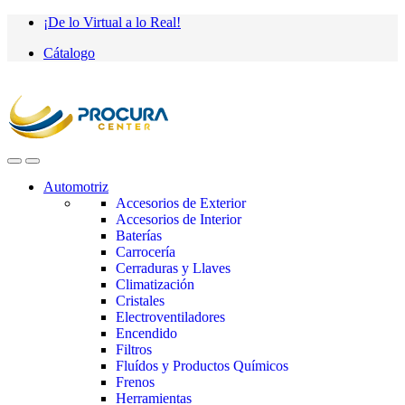
Saltar
saltar
¡De lo Virtual a lo Real!
a
al
Cátalogo
navegación
contenido
Automotriz
Accesorios de Exterior
Accesorios de Interior
Baterías
Carrocería
Cerraduras y Llaves
Climatización
Cristales
Electroventiladores
Encendido
Filtros
Fluídos y Productos Químicos
Frenos
Herramientas