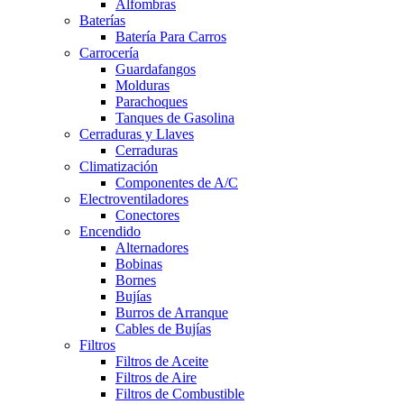
Alfombras
Baterías
Batería Para Carros
Carrocería
Guardafangos
Molduras
Parachoques
Tanques de Gasolina
Cerraduras y Llaves
Cerraduras
Climatización
Componentes de A/C
Electroventiladores
Conectores
Encendido
Alternadores
Bobinas
Bornes
Bujías
Burros de Arranque
Cables de Bujías
Filtros
Filtros de Aceite
Filtros de Aire
Filtros de Combustible