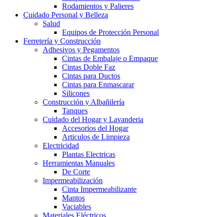
Rodamientos y Palieres
Cuidado Personal y Belleza
Salud
Equipos de Protección Personal
Ferretería y Construcción
Adhesivos y Pegamentos
Cintas de Embalaje o Empaque
Cintas Doble Faz
Cintas para Ductos
Cintas para Enmascarar
Silicones
Construcción y Albañilería
Tanques
Cuidado del Hogar y Lavanderia
Accesorios del Hogar
Articulos de Limpieza
Electricidad
Plantas Electricas
Herramientas Manuales
De Corte
Impermeabilización
Cinta Impermeabilizante
Mantos
Vaciables
Materiales Eléctricos