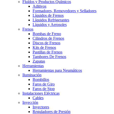
Fluídos y Productos Químicos
Aditivos
Formadores, Removedores y Selladores
Líquidos de Frenos
Líquidos Refrigerantes
Líquidos y Aerosoles
Frenos
Bombas de Freno
Cilindros de Frenos
Discos de Frenos
Kits de Frenos
Pastillas de Frenos
Tambores De Frenos
Zapatas
Herramientas
Herramientas para Neumáticos
Iluminación
Bombillos
Faros de Giro
Faros de Stop
Instalaciones Eléctricas
Cables
Inyección
Inyectores
Reguladores de Presión