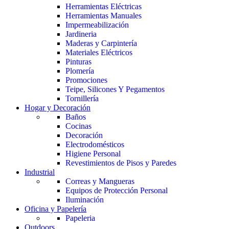
Herramientas Eléctricas
Herramientas Manuales
Impermeabilización
Jardineria
Maderas y Carpintería
Materiales Eléctricos
Pinturas
Plomería
Promociones
Teipe, Silicones Y Pegamentos
Tornillería
Hogar y Decoración
Baños
Cocinas
Decoración
Electrodomésticos
Higiene Personal
Revestimientos de Pisos y Paredes
Industrial
Correas y Mangueras
Equipos de Protección Personal
Iluminación
Oficina y Papelería
Papeleria
Outdoors