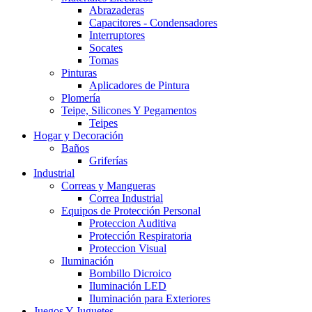
Abrazaderas
Capacitores - Condensadores
Interruptores
Socates
Tomas
Pinturas
Aplicadores de Pintura
Plomería
Teipe, Silicones Y Pegamentos
Teipes
Hogar y Decoración
Baños
Griferías
Industrial
Correas y Mangueras
Correa Industrial
Equipos de Protección Personal
Proteccion Auditiva
Protección Respiratoria
Proteccion Visual
Iluminación
Bombillo Dicroico
Iluminación LED
Iluminación para Exteriores
Juegos Y Juguetes