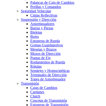
Palancas de Caja de Cambios
Perillas y Comandos
Seguridad Vehicular
Cintas Reflectivas
Suspensión y Dirección
Amortiguadores
Barras y Piezas
Bieletas
Bujes
Estoperas de Rueda
Gomas Guardapolvos
Mesetas y Brazos
Mozos de Dirección
Puntas de Eje
Rodamientos de Rueda
Rótulas
Semiejes y Homocinéticas
Terminales de Dirección
Topes de Amortiguador
Transmisión
Cajas de Cambios
Cardanes
Clutch
Crucetas de Transmisión
Estoperas de Transmisión