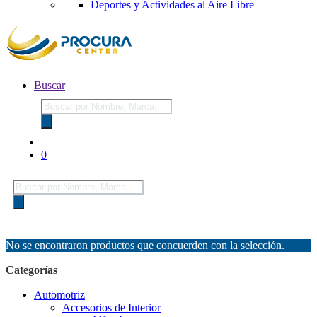
Deportes y Actividades al Aire Libre
Buscar
Búsqueda
de
productos
0
Búsqueda
de
productos
No se encontraron productos que concuerden con la selección.
Categorías
Automotriz
Accesorios de Interior