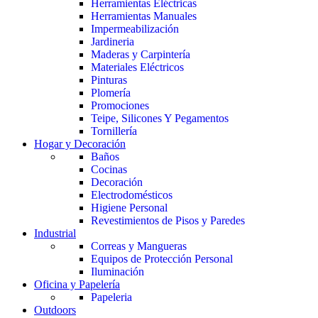
Herramientas Eléctricas
Herramientas Manuales
Impermeabilización
Jardineria
Maderas y Carpintería
Materiales Eléctricos
Pinturas
Plomería
Promociones
Teipe, Silicones Y Pegamentos
Tornillería
Hogar y Decoración
Baños
Cocinas
Decoración
Electrodomésticos
Higiene Personal
Revestimientos de Pisos y Paredes
Industrial
Correas y Mangueras
Equipos de Protección Personal
Iluminación
Oficina y Papelería
Papeleria
Outdoors