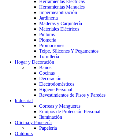
Herramientas Eléctricas
Herramientas Manuales
Impermeabilización
Jardineria
Maderas y Carpintería
Materiales Eléctricos
Pinturas
Plomería
Promociones
Teipe, Silicones Y Pegamentos
Tornillería
Hogar y Decoración
Baños
Cocinas
Decoración
Electrodomésticos
Higiene Personal
Revestimientos de Pisos y Paredes
Industrial
Correas y Mangueras
Equipos de Protección Personal
Iluminación
Oficina y Papelería
Papeleria
Outdoors