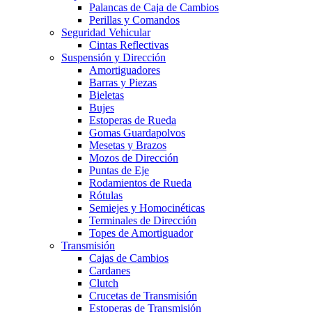
Palancas de Caja de Cambios
Perillas y Comandos
Seguridad Vehicular
Cintas Reflectivas
Suspensión y Dirección
Amortiguadores
Barras y Piezas
Bieletas
Bujes
Estoperas de Rueda
Gomas Guardapolvos
Mesetas y Brazos
Mozos de Dirección
Puntas de Eje
Rodamientos de Rueda
Rótulas
Semiejes y Homocinéticas
Terminales de Dirección
Topes de Amortiguador
Transmisión
Cajas de Cambios
Cardanes
Clutch
Crucetas de Transmisión
Estoperas de Transmisión