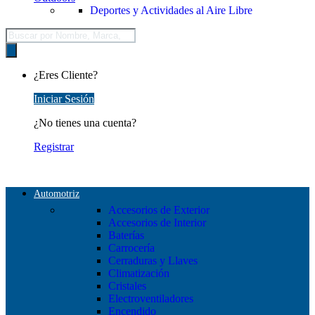
Deportes y Actividades al Aire Libre
Búsqueda
de
productos
¿Eres Cliente?
Iniciar Sesión
¿No tienes una cuenta?
Registrar
Automotriz
Accesorios de Exterior
Accesorios de Interior
Baterías
Carrocería
Cerraduras y Llaves
Climatización
Cristales
Electroventiladores
Encendido