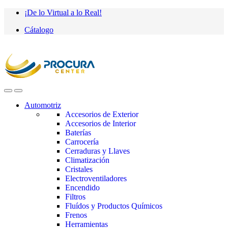
Saltar
saltar
¡De lo Virtual a lo Real!
a
al
Cátalogo
navegación
contenido
Automotriz
Accesorios de Exterior
Accesorios de Interior
Baterías
Carrocería
Cerraduras y Llaves
Climatización
Cristales
Electroventiladores
Encendido
Filtros
Fluídos y Productos Químicos
Frenos
Herramientas