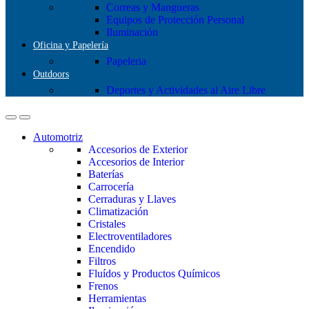
Correas y Mangueras
Equipos de Protección Personal
Iluminación
Oficina y Papelería
Papeleria
Outdoors
Deportes y Actividades al Aire Libre
Automotriz
Accesorios de Exterior
Accesorios de Interior
Baterías
Carrocería
Cerraduras y Llaves
Climatización
Cristales
Electroventiladores
Encendido
Filtros
Fluídos y Productos Químicos
Frenos
Herramientas