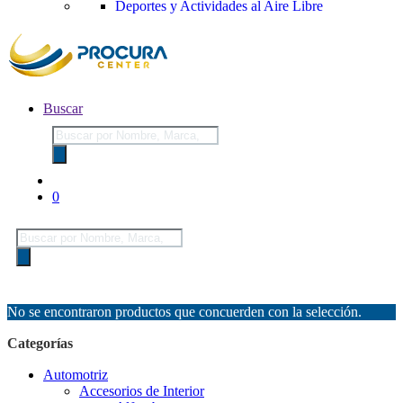
Deportes y Actividades al Aire Libre
Buscar
Búsqueda
de
productos
0
Búsqueda
de
productos
No se encontraron productos que concuerden con la selección.
Categorías
Automotriz
Accesorios de Interior