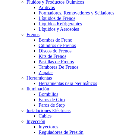
Fluídos y Productos Químicos
Aditivos
Formadores, Removedores y Selladores
Líquidos de Frenos
Líquidos Refrigerantes
Líquidos y Aerosoles
Frenos
Bombas de Freno
Cilindros de Frenos
Discos de Frenos
Kits de Frenos
Pastillas de Frenos
Tambores De Frenos
Zapatas
Herramientas
Herramientas para Neumáticos
Iluminación
Bombillos
Faros de Giro
Faros de Stop
Instalaciones Eléctricas
Cables
Inyección
Inyectores
Reguladores de Presión