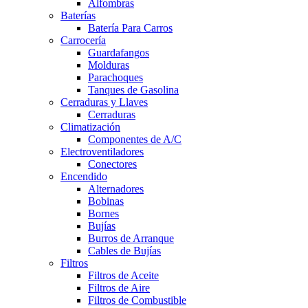
Alfombras
Baterías
Batería Para Carros
Carrocería
Guardafangos
Molduras
Parachoques
Tanques de Gasolina
Cerraduras y Llaves
Cerraduras
Climatización
Componentes de A/C
Electroventiladores
Conectores
Encendido
Alternadores
Bobinas
Bornes
Bujías
Burros de Arranque
Cables de Bujías
Filtros
Filtros de Aceite
Filtros de Aire
Filtros de Combustible