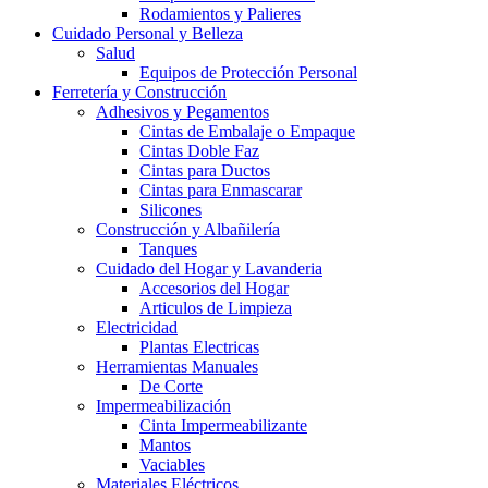
Rodamientos y Palieres
Cuidado Personal y Belleza
Salud
Equipos de Protección Personal
Ferretería y Construcción
Adhesivos y Pegamentos
Cintas de Embalaje o Empaque
Cintas Doble Faz
Cintas para Ductos
Cintas para Enmascarar
Silicones
Construcción y Albañilería
Tanques
Cuidado del Hogar y Lavanderia
Accesorios del Hogar
Articulos de Limpieza
Electricidad
Plantas Electricas
Herramientas Manuales
De Corte
Impermeabilización
Cinta Impermeabilizante
Mantos
Vaciables
Materiales Eléctricos