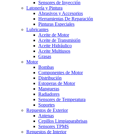
Sensores de Inyección
Latonería y Pintura
Abrasivos y Accesorios
Herramientas De Reparación
Pinturas Especiales
Lubricantes
Aceite de Motor
Aceite de Transmisión
Aceite Hidráulico
Aceite Multiusos
Grasas
Motor
Bombas
Componentes de Motor
Distribución
Estoperas de Motor
Mangueras
Radiadores
Sensores de Temperatura
Soportes
Repuestos de Exterior
Antenas
Cepillos Limpiaparabrisas
Sensores TPMS
Repuestos de Interior