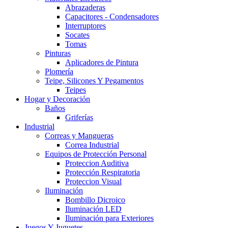
Abrazaderas
Capacitores - Condensadores
Interruptores
Socates
Tomas
Pinturas
Aplicadores de Pintura
Plomería
Teipe, Silicones Y Pegamentos
Teipes
Hogar y Decoración
Baños
Griferías
Industrial
Correas y Mangueras
Correa Industrial
Equipos de Protección Personal
Proteccion Auditiva
Protección Respiratoria
Proteccion Visual
Iluminación
Bombillo Dicroico
Iluminación LED
Iluminación para Exteriores
Juegos Y Juguetes