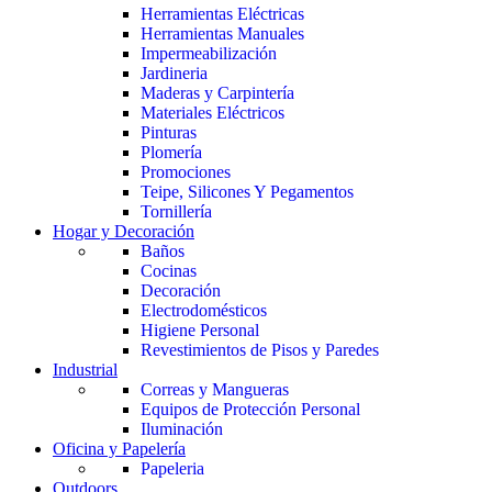
Herramientas Eléctricas
Herramientas Manuales
Impermeabilización
Jardineria
Maderas y Carpintería
Materiales Eléctricos
Pinturas
Plomería
Promociones
Teipe, Silicones Y Pegamentos
Tornillería
Hogar y Decoración
Baños
Cocinas
Decoración
Electrodomésticos
Higiene Personal
Revestimientos de Pisos y Paredes
Industrial
Correas y Mangueras
Equipos de Protección Personal
Iluminación
Oficina y Papelería
Papeleria
Outdoors