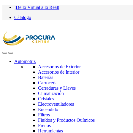
Saltar
saltar
¡De lo Virtual a lo Real!
a
al
Cátalogo
navegación
contenido
Automotriz
Accesorios de Exterior
Accesorios de Interior
Baterías
Carrocería
Cerraduras y Llaves
Climatización
Cristales
Electroventiladores
Encendido
Filtros
Fluídos y Productos Químicos
Frenos
Herramientas