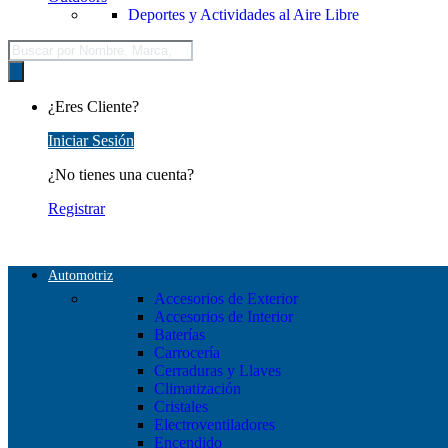
Deportes y Actividades al Aire Libre
Búsqueda
de
productos
¿Eres Cliente?
Iniciar Sesión
¿No tienes una cuenta?
Registrar
Automotriz
Accesorios de Exterior
Accesorios de Interior
Baterías
Carrocería
Cerraduras y Llaves
Climatización
Cristales
Electroventiladores
Encendido