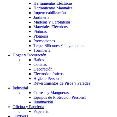
Herramientas Eléctricas
Herramientas Manuales
Impermeabilización
Jardineria
Maderas y Carpintería
Materiales Eléctricos
Pinturas
Plomería
Promociones
Teipe, Silicones Y Pegamentos
Tornillería
Hogar y Decoración
Baños
Cocinas
Decoración
Electrodomésticos
Higiene Personal
Revestimientos de Pisos y Paredes
Industrial
Correas y Mangueras
Equipos de Protección Personal
Iluminación
Oficina y Papelería
Papeleria
Outdoors