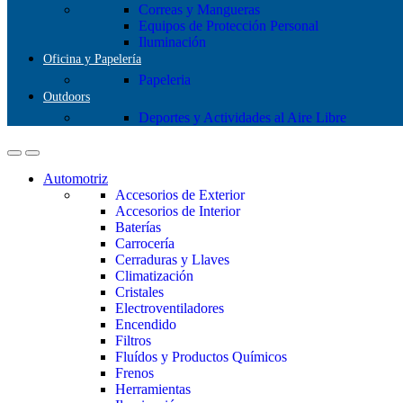
Correas y Mangueras
Equipos de Protección Personal
Iluminación
Oficina y Papelería
Papeleria
Outdoors
Deportes y Actividades al Aire Libre
Automotriz
Accesorios de Exterior
Accesorios de Interior
Baterías
Carrocería
Cerraduras y Llaves
Climatización
Cristales
Electroventiladores
Encendido
Filtros
Fluídos y Productos Químicos
Frenos
Herramientas