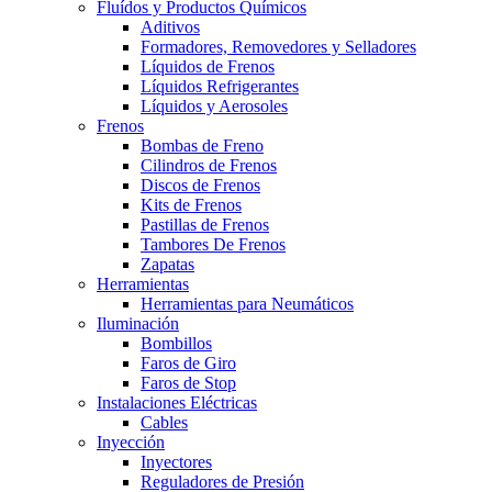
Fluídos y Productos Químicos
Aditivos
Formadores, Removedores y Selladores
Líquidos de Frenos
Líquidos Refrigerantes
Líquidos y Aerosoles
Frenos
Bombas de Freno
Cilindros de Frenos
Discos de Frenos
Kits de Frenos
Pastillas de Frenos
Tambores De Frenos
Zapatas
Herramientas
Herramientas para Neumáticos
Iluminación
Bombillos
Faros de Giro
Faros de Stop
Instalaciones Eléctricas
Cables
Inyección
Inyectores
Reguladores de Presión