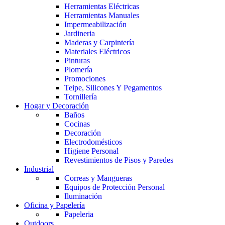
Herramientas Eléctricas
Herramientas Manuales
Impermeabilización
Jardineria
Maderas y Carpintería
Materiales Eléctricos
Pinturas
Plomería
Promociones
Teipe, Silicones Y Pegamentos
Tornillería
Hogar y Decoración
Baños
Cocinas
Decoración
Electrodomésticos
Higiene Personal
Revestimientos de Pisos y Paredes
Industrial
Correas y Mangueras
Equipos de Protección Personal
Iluminación
Oficina y Papelería
Papeleria
Outdoors