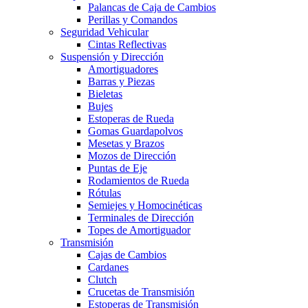
Palancas de Caja de Cambios
Perillas y Comandos
Seguridad Vehicular
Cintas Reflectivas
Suspensión y Dirección
Amortiguadores
Barras y Piezas
Bieletas
Bujes
Estoperas de Rueda
Gomas Guardapolvos
Mesetas y Brazos
Mozos de Dirección
Puntas de Eje
Rodamientos de Rueda
Rótulas
Semiejes y Homocinéticas
Terminales de Dirección
Topes de Amortiguador
Transmisión
Cajas de Cambios
Cardanes
Clutch
Crucetas de Transmisión
Estoperas de Transmisión