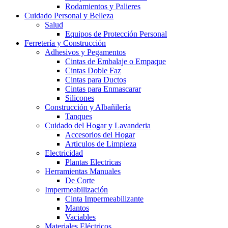
Rodamientos y Palieres
Cuidado Personal y Belleza
Salud
Equipos de Protección Personal
Ferretería y Construcción
Adhesivos y Pegamentos
Cintas de Embalaje o Empaque
Cintas Doble Faz
Cintas para Ductos
Cintas para Enmascarar
Silicones
Construcción y Albañilería
Tanques
Cuidado del Hogar y Lavanderia
Accesorios del Hogar
Articulos de Limpieza
Electricidad
Plantas Electricas
Herramientas Manuales
De Corte
Impermeabilización
Cinta Impermeabilizante
Mantos
Vaciables
Materiales Eléctricos