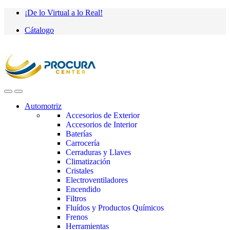
Saltar
saltar
¡De lo Virtual a lo Real!
a
al
Cátalogo
navegación
contenido
Automotriz
Accesorios de Exterior
Accesorios de Interior
Baterías
Carrocería
Cerraduras y Llaves
Climatización
Cristales
Electroventiladores
Encendido
Filtros
Fluídos y Productos Químicos
Frenos
Herramientas