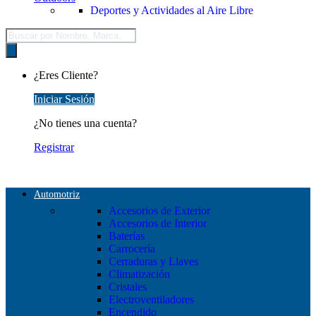
Deportes y Actividades al Aire Libre
Búsqueda
de
productos
¿Eres Cliente?
Iniciar Sesión
¿No tienes una cuenta?
Registrar
Automotriz
Accesorios de Exterior
Accesorios de Interior
Baterías
Carrocería
Cerraduras y Llaves
Climatización
Cristales
Electroventiladores
Encendido