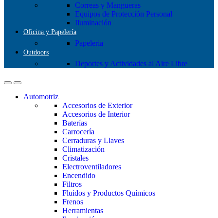
Correas y Mangueras
Equipos de Protección Personal
Iluminación
Oficina y Papelería
Papeleria
Outdoors
Deportes y Actividades al Aire Libre
Automotriz
Accesorios de Exterior
Accesorios de Interior
Baterías
Carrocería
Cerraduras y Llaves
Climatización
Cristales
Electroventiladores
Encendido
Filtros
Fluídos y Productos Químicos
Frenos
Herramientas