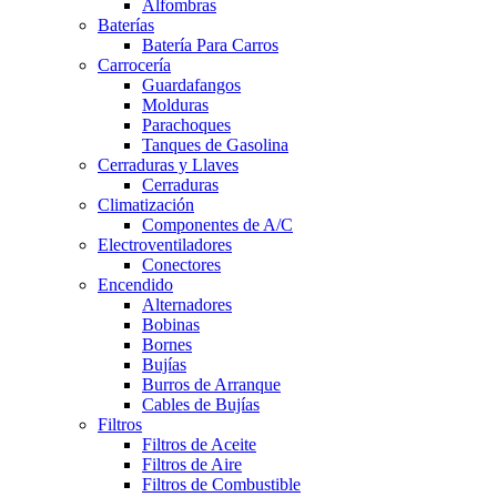
Alfombras
Baterías
Batería Para Carros
Carrocería
Guardafangos
Molduras
Parachoques
Tanques de Gasolina
Cerraduras y Llaves
Cerraduras
Climatización
Componentes de A/C
Electroventiladores
Conectores
Encendido
Alternadores
Bobinas
Bornes
Bujías
Burros de Arranque
Cables de Bujías
Filtros
Filtros de Aceite
Filtros de Aire
Filtros de Combustible