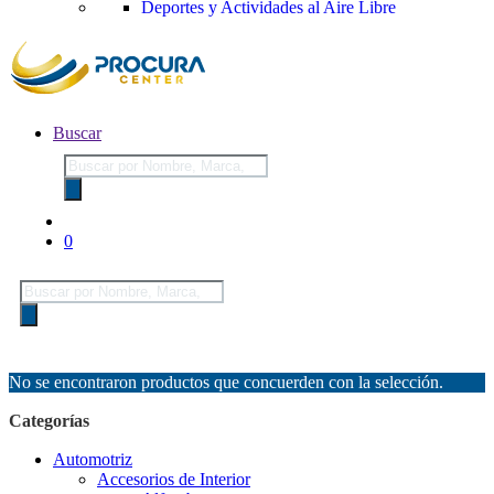
Deportes y Actividades al Aire Libre
Buscar
Búsqueda
de
productos
0
Búsqueda
de
productos
No se encontraron productos que concuerden con la selección.
Categorías
Automotriz
Accesorios de Interior