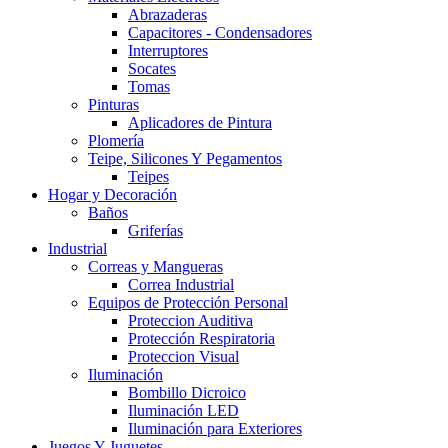
Abrazaderas
Capacitores - Condensadores
Interruptores
Socates
Tomas
Pinturas
Aplicadores de Pintura
Plomería
Teipe, Silicones Y Pegamentos
Teipes
Hogar y Decoración
Baños
Griferías
Industrial
Correas y Mangueras
Correa Industrial
Equipos de Protección Personal
Proteccion Auditiva
Protección Respiratoria
Proteccion Visual
Iluminación
Bombillo Dicroico
Iluminación LED
Iluminación para Exteriores
Juegos Y Juguetes