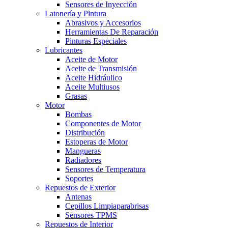
Sensores de Inyección
Latonería y Pintura
Abrasivos y Accesorios
Herramientas De Reparación
Pinturas Especiales
Lubricantes
Aceite de Motor
Aceite de Transmisión
Aceite Hidráulico
Aceite Multiusos
Grasas
Motor
Bombas
Componentes de Motor
Distribución
Estoperas de Motor
Mangueras
Radiadores
Sensores de Temperatura
Soportes
Repuestos de Exterior
Antenas
Cepillos Limpiaparabrisas
Sensores TPMS
Repuestos de Interior