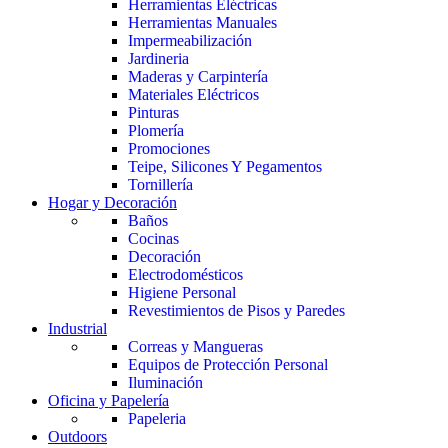
Herramientas Eléctricas
Herramientas Manuales
Impermeabilización
Jardineria
Maderas y Carpintería
Materiales Eléctricos
Pinturas
Plomería
Promociones
Teipe, Silicones Y Pegamentos
Tornillería
Hogar y Decoración
Baños
Cocinas
Decoración
Electrodomésticos
Higiene Personal
Revestimientos de Pisos y Paredes
Industrial
Correas y Mangueras
Equipos de Protección Personal
Iluminación
Oficina y Papelería
Papeleria
Outdoors