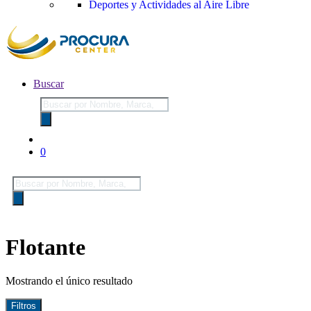
Deportes y Actividades al Aire Libre
Buscar
Búsqueda
de
productos
0
Búsqueda
de
productos
Flotante
Mostrando el único resultado
Filtros