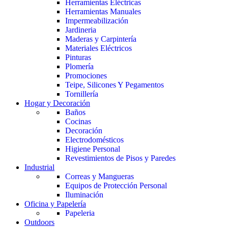
Herramientas Eléctricas
Herramientas Manuales
Impermeabilización
Jardineria
Maderas y Carpintería
Materiales Eléctricos
Pinturas
Plomería
Promociones
Teipe, Silicones Y Pegamentos
Tornillería
Hogar y Decoración
Baños
Cocinas
Decoración
Electrodomésticos
Higiene Personal
Revestimientos de Pisos y Paredes
Industrial
Correas y Mangueras
Equipos de Protección Personal
Iluminación
Oficina y Papelería
Papeleria
Outdoors