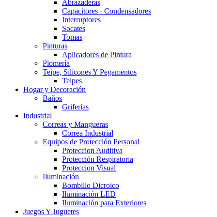
Abrazaderas
Capacitores - Condensadores
Interruptores
Socates
Tomas
Pinturas
Aplicadores de Pintura
Plomería
Teipe, Silicones Y Pegamentos
Teipes
Hogar y Decoración
Baños
Griferías
Industrial
Correas y Mangueras
Correa Industrial
Equipos de Protección Personal
Proteccion Auditiva
Protección Respiratoria
Proteccion Visual
Iluminación
Bombillo Dicroico
Iluminación LED
Iluminación para Exteriores
Juegos Y Juguetes