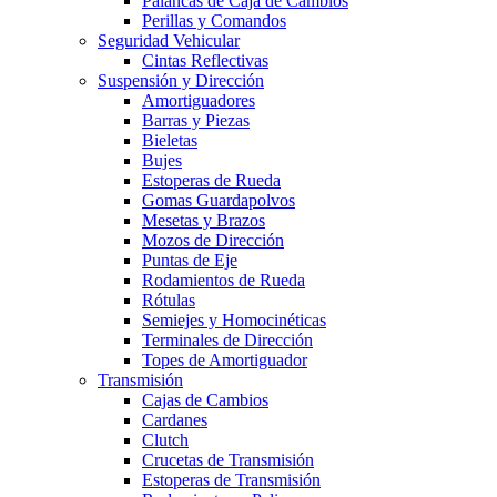
Palancas de Caja de Cambios
Perillas y Comandos
Seguridad Vehicular
Cintas Reflectivas
Suspensión y Dirección
Amortiguadores
Barras y Piezas
Bieletas
Bujes
Estoperas de Rueda
Gomas Guardapolvos
Mesetas y Brazos
Mozos de Dirección
Puntas de Eje
Rodamientos de Rueda
Rótulas
Semiejes y Homocinéticas
Terminales de Dirección
Topes de Amortiguador
Transmisión
Cajas de Cambios
Cardanes
Clutch
Crucetas de Transmisión
Estoperas de Transmisión