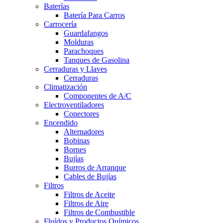
Baterías
Batería Para Carros
Carrocería
Guardafangos
Molduras
Parachoques
Tanques de Gasolina
Cerraduras y Llaves
Cerraduras
Climatización
Componentes de A/C
Electroventiladores
Conectores
Encendido
Alternadores
Bobinas
Bornes
Bujías
Burros de Arranque
Cables de Bujías
Filtros
Filtros de Aceite
Filtros de Aire
Filtros de Combustible
Fluídos y Productos Químicos