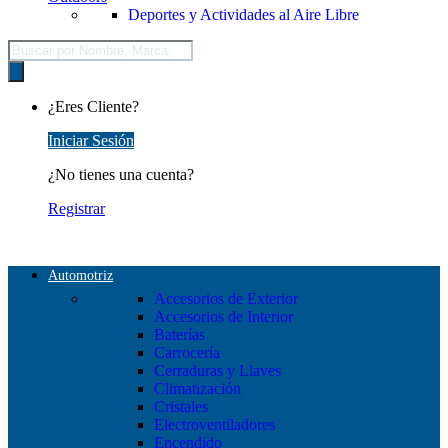
Deportes y Actividades al Aire Libre
Búsqueda
de
productos
¿Eres Cliente?
Iniciar Sesión
¿No tienes una cuenta?
Registrar
Automotriz
Accesorios de Exterior
Accesorios de Interior
Baterías
Carrocería
Cerraduras y Llaves
Climatización
Cristales
Electroventiladores
Encendido