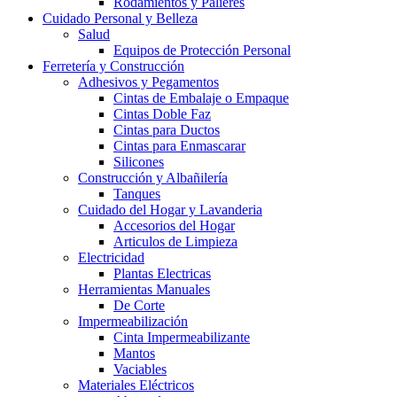
Rodamientos y Palieres
Cuidado Personal y Belleza
Salud
Equipos de Protección Personal
Ferretería y Construcción
Adhesivos y Pegamentos
Cintas de Embalaje o Empaque
Cintas Doble Faz
Cintas para Ductos
Cintas para Enmascarar
Silicones
Construcción y Albañilería
Tanques
Cuidado del Hogar y Lavanderia
Accesorios del Hogar
Articulos de Limpieza
Electricidad
Plantas Electricas
Herramientas Manuales
De Corte
Impermeabilización
Cinta Impermeabilizante
Mantos
Vaciables
Materiales Eléctricos