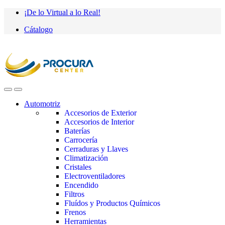
Saltar
saltar
¡De lo Virtual a lo Real!
a
al
Cátalogo
navegación
contenido
Automotriz
Accesorios de Exterior
Accesorios de Interior
Baterías
Carrocería
Cerraduras y Llaves
Climatización
Cristales
Electroventiladores
Encendido
Filtros
Fluídos y Productos Químicos
Frenos
Herramientas