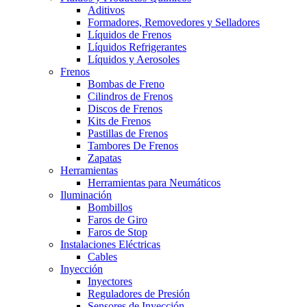
Aditivos
Formadores, Removedores y Selladores
Líquidos de Frenos
Líquidos Refrigerantes
Líquidos y Aerosoles
Frenos
Bombas de Freno
Cilindros de Frenos
Discos de Frenos
Kits de Frenos
Pastillas de Frenos
Tambores De Frenos
Zapatas
Herramientas
Herramientas para Neumáticos
Iluminación
Bombillos
Faros de Giro
Faros de Stop
Instalaciones Eléctricas
Cables
Inyección
Inyectores
Reguladores de Presión
Sensores de Inyección