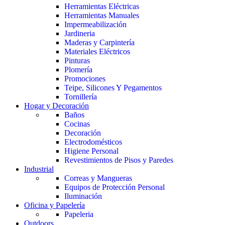
Herramientas Eléctricas
Herramientas Manuales
Impermeabilización
Jardineria
Maderas y Carpintería
Materiales Eléctricos
Pinturas
Plomería
Promociones
Teipe, Silicones Y Pegamentos
Tornillería
Hogar y Decoración
Baños
Cocinas
Decoración
Electrodomésticos
Higiene Personal
Revestimientos de Pisos y Paredes
Industrial
Correas y Mangueras
Equipos de Protección Personal
Iluminación
Oficina y Papelería
Papeleria
Outdoors