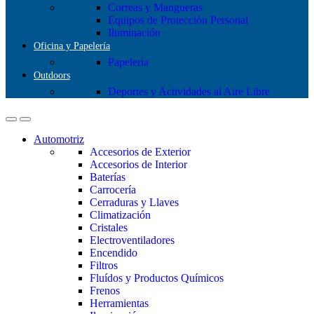
Correas y Mangueras
Equipos de Protección Personal
Iluminación
Oficina y Papelería
Papeleria
Outdoors
Deportes y Actividades al Aire Libre
Automotriz
Accesorios de Exterior
Accesorios de Interior
Baterías
Carrocería
Cerraduras y Llaves
Climatización
Cristales
Electroventiladores
Encendido
Filtros
Fluídos y Productos Químicos
Frenos
Herramientas