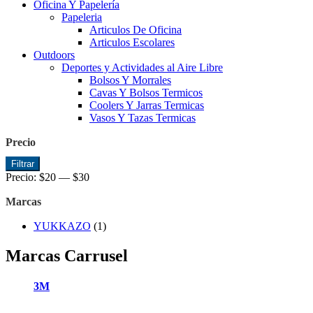
Oficina Y Papelería
Papeleria
Articulos De Oficina
Articulos Escolares
Outdoors
Deportes y Actividades al Aire Libre
Bolsos Y Morrales
Cavas Y Bolsos Termicos
Coolers Y Jarras Termicas
Vasos Y Tazas Termicas
Precio
Precio
Precio
Filtrar
mínimo
máximo
Precio:
$20
—
$30
Marcas
YUKKAZO
(1)
Marcas Carrusel
3M