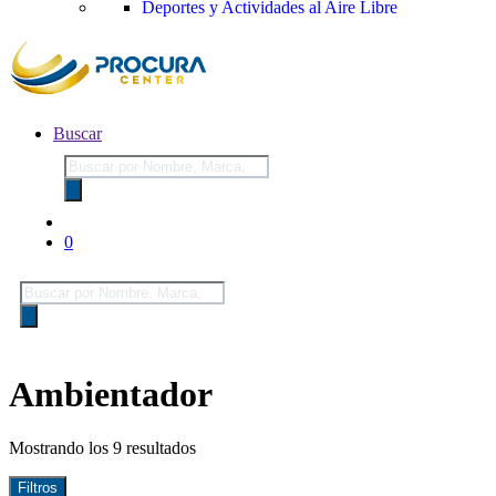
Deportes y Actividades al Aire Libre
Buscar
Búsqueda
de
productos
0
Búsqueda
de
productos
Ambientador
Mostrando los 9 resultados
Filtros