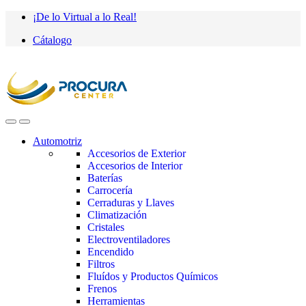
Saltar
saltar
¡De lo Virtual a lo Real!
a
al
Cátalogo
navegación
contenido
Automotriz
Accesorios de Exterior
Accesorios de Interior
Baterías
Carrocería
Cerraduras y Llaves
Climatización
Cristales
Electroventiladores
Encendido
Filtros
Fluídos y Productos Químicos
Frenos
Herramientas