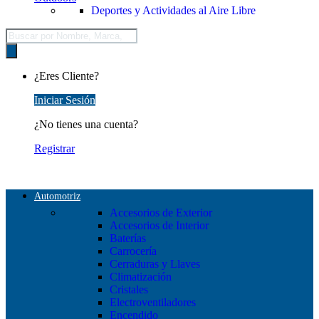
Deportes y Actividades al Aire Libre
Búsqueda
de
productos
¿Eres Cliente?
Iniciar Sesión
¿No tienes una cuenta?
Registrar
Automotriz
Accesorios de Exterior
Accesorios de Interior
Baterías
Carrocería
Cerraduras y Llaves
Climatización
Cristales
Electroventiladores
Encendido