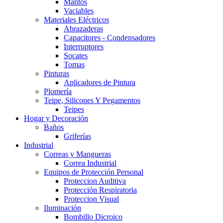
Mantos
Vaciables
Materiales Eléctricos
Abrazaderas
Capacitores - Condensadores
Interruptores
Socates
Tomas
Pinturas
Aplicadores de Pintura
Plomería
Teipe, Silicones Y Pegamentos
Teipes
Hogar y Decoración
Baños
Griferías
Industrial
Correas y Mangueras
Correa Industrial
Equipos de Protección Personal
Proteccion Auditiva
Protección Respiratoria
Proteccion Visual
Iluminación
Bombillo Dicroico