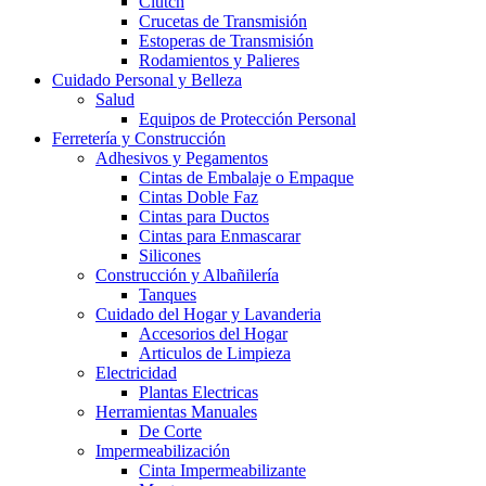
Clutch
Crucetas de Transmisión
Estoperas de Transmisión
Rodamientos y Palieres
Cuidado Personal y Belleza
Salud
Equipos de Protección Personal
Ferretería y Construcción
Adhesivos y Pegamentos
Cintas de Embalaje o Empaque
Cintas Doble Faz
Cintas para Ductos
Cintas para Enmascarar
Silicones
Construcción y Albañilería
Tanques
Cuidado del Hogar y Lavanderia
Accesorios del Hogar
Articulos de Limpieza
Electricidad
Plantas Electricas
Herramientas Manuales
De Corte
Impermeabilización
Cinta Impermeabilizante