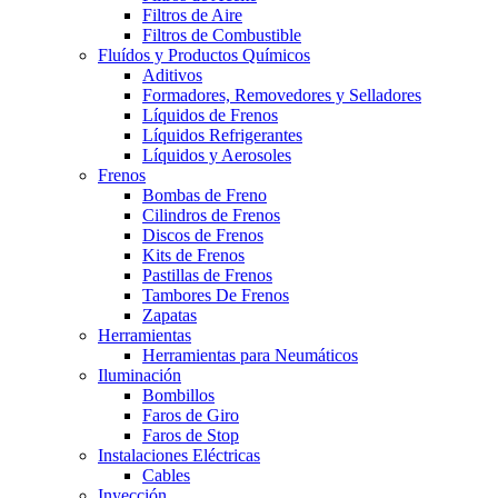
Filtros de Aire
Filtros de Combustible
Fluídos y Productos Químicos
Aditivos
Formadores, Removedores y Selladores
Líquidos de Frenos
Líquidos Refrigerantes
Líquidos y Aerosoles
Frenos
Bombas de Freno
Cilindros de Frenos
Discos de Frenos
Kits de Frenos
Pastillas de Frenos
Tambores De Frenos
Zapatas
Herramientas
Herramientas para Neumáticos
Iluminación
Bombillos
Faros de Giro
Faros de Stop
Instalaciones Eléctricas
Cables
Inyección