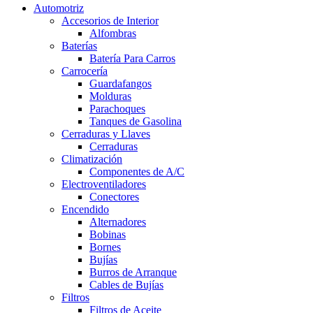
Automotriz
Accesorios de Interior
Alfombras
Baterías
Batería Para Carros
Carrocería
Guardafangos
Molduras
Parachoques
Tanques de Gasolina
Cerraduras y Llaves
Cerraduras
Climatización
Componentes de A/C
Electroventiladores
Conectores
Encendido
Alternadores
Bobinas
Bornes
Bujías
Burros de Arranque
Cables de Bujías
Filtros
Filtros de Aceite