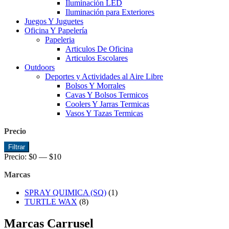
Iluminación LED
Iluminación para Exteriores
Juegos Y Juguetes
Oficina Y Papelería
Papeleria
Articulos De Oficina
Articulos Escolares
Outdoors
Deportes y Actividades al Aire Libre
Bolsos Y Morrales
Cavas Y Bolsos Termicos
Coolers Y Jarras Termicas
Vasos Y Tazas Termicas
Precio
Precio
Precio
Filtrar
mínimo
máximo
Precio:
$0
—
$10
Marcas
SPRAY QUIMICA (SQ)
(1)
TURTLE WAX
(8)
Marcas Carrusel