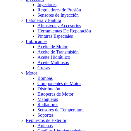
Inyectores
Reguladores de Presión
Sensores de Inyección
Latonería y Pintura
Abrasivos y Accesorios
Herramientas De Reparación
Pinturas Especiales
Lubricantes
Aceite de Motor
Aceite de Transmisión
Aceite Hidráulico
Aceite Multiusos
Grasas
Motor
Bombas
Componentes de Motor
Distribución
Estoperas de Motor
Mangueras
Radiadores
Sensores de Temperatura
Soportes
Repuestos de Exterior
Antenas
Cepillos Limpiaparabrisas