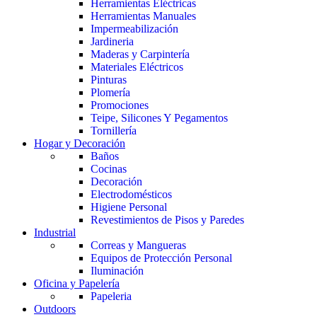
Herramientas Eléctricas
Herramientas Manuales
Impermeabilización
Jardineria
Maderas y Carpintería
Materiales Eléctricos
Pinturas
Plomería
Promociones
Teipe, Silicones Y Pegamentos
Tornillería
Hogar y Decoración
Baños
Cocinas
Decoración
Electrodomésticos
Higiene Personal
Revestimientos de Pisos y Paredes
Industrial
Correas y Mangueras
Equipos de Protección Personal
Iluminación
Oficina y Papelería
Papeleria
Outdoors