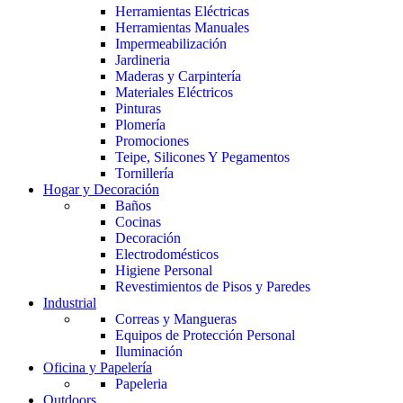
Herramientas Eléctricas
Herramientas Manuales
Impermeabilización
Jardineria
Maderas y Carpintería
Materiales Eléctricos
Pinturas
Plomería
Promociones
Teipe, Silicones Y Pegamentos
Tornillería
Hogar y Decoración
Baños
Cocinas
Decoración
Electrodomésticos
Higiene Personal
Revestimientos de Pisos y Paredes
Industrial
Correas y Mangueras
Equipos de Protección Personal
Iluminación
Oficina y Papelería
Papeleria
Outdoors