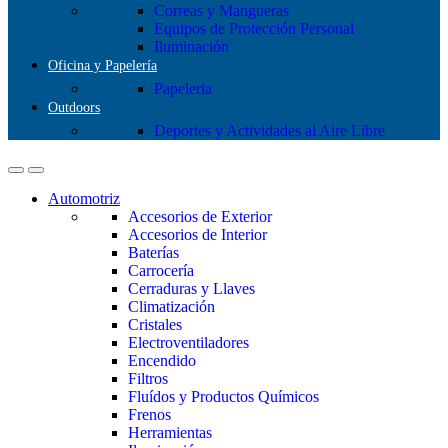
Correas y Mangueras
Equipos de Protección Personal
Iluminación
Oficina y Papelería
Papeleria
Outdoors
Deportes y Actividades al Aire Libre
Automotriz
Accesorios de Exterior
Accesorios de Interior
Baterías
Carrocería
Cerraduras y Llaves
Climatización
Cristales
Electroventiladores
Encendido
Filtros
Fluídos y Productos Químicos
Frenos
Herramientas