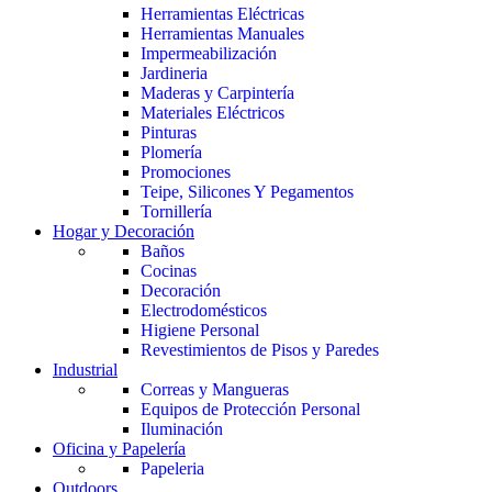
Herramientas Eléctricas
Herramientas Manuales
Impermeabilización
Jardineria
Maderas y Carpintería
Materiales Eléctricos
Pinturas
Plomería
Promociones
Teipe, Silicones Y Pegamentos
Tornillería
Hogar y Decoración
Baños
Cocinas
Decoración
Electrodomésticos
Higiene Personal
Revestimientos de Pisos y Paredes
Industrial
Correas y Mangueras
Equipos de Protección Personal
Iluminación
Oficina y Papelería
Papeleria
Outdoors