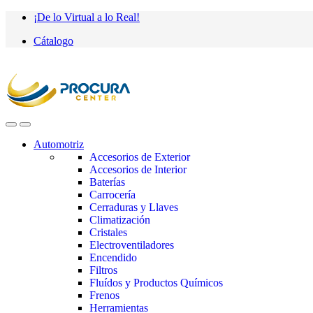
Saltar
saltar
¡De lo Virtual a lo Real!
a
al
Cátalogo
navegación
contenido
Automotriz
Accesorios de Exterior
Accesorios de Interior
Baterías
Carrocería
Cerraduras y Llaves
Climatización
Cristales
Electroventiladores
Encendido
Filtros
Fluídos y Productos Químicos
Frenos
Herramientas