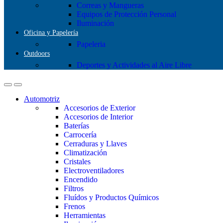
Correas y Mangueras
Equipos de Protección Personal
Iluminación
Oficina y Papelería
Papeleria
Outdoors
Deportes y Actividades al Aire Libre
Automotriz
Accesorios de Exterior
Accesorios de Interior
Baterías
Carrocería
Cerraduras y Llaves
Climatización
Cristales
Electroventiladores
Encendido
Filtros
Fluídos y Productos Químicos
Frenos
Herramientas