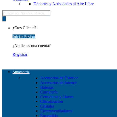
Deportes y Actividades al Aire Libre
Búsqueda
de
productos
¿Eres Cliente?
Iniciar Sesión
¿No tienes una cuenta?
Registrar
Automotriz
Accesorios de Exterior
Accesorios de Interior
Baterías
Carrocería
Cerraduras y Llaves
Climatización
Cristales
Electroventiladores
Encendido