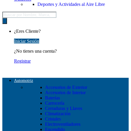
Deportes y Actividades al Aire Libre
Búsqueda
de
productos
¿Eres Cliente?
Iniciar Sesión
¿No tienes una cuenta?
Registrar
Automotriz
Accesorios de Exterior
Accesorios de Interior
Baterías
Carrocería
Cerraduras y Llaves
Climatización
Cristales
Electroventiladores
Encendido