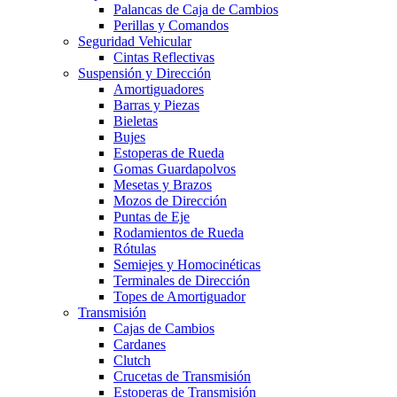
Palancas de Caja de Cambios
Perillas y Comandos
Seguridad Vehicular
Cintas Reflectivas
Suspensión y Dirección
Amortiguadores
Barras y Piezas
Bieletas
Bujes
Estoperas de Rueda
Gomas Guardapolvos
Mesetas y Brazos
Mozos de Dirección
Puntas de Eje
Rodamientos de Rueda
Rótulas
Semiejes y Homocinéticas
Terminales de Dirección
Topes de Amortiguador
Transmisión
Cajas de Cambios
Cardanes
Clutch
Crucetas de Transmisión
Estoperas de Transmisión