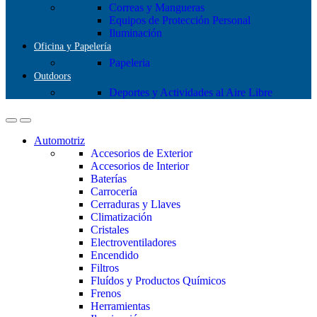
Correas y Mangueras
Equipos de Protección Personal
Iluminación
Oficina y Papelería
Papeleria
Outdoors
Deportes y Actividades al Aire Libre
Automotriz
Accesorios de Exterior
Accesorios de Interior
Baterías
Carrocería
Cerraduras y Llaves
Climatización
Cristales
Electroventiladores
Encendido
Filtros
Fluídos y Productos Químicos
Frenos
Herramientas