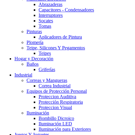
Abrazaderas
Capacitores - Condensadores
Interruptores
Socates
Tomas
Pinturas
Aplicadores de Pintura
Plomería
Teipe, Silicones Y Pegamentos
Teipes
Hogar y Decoración
Baños
Griferías
Industrial
Correas y Mangueras
Correa Industrial
Equipos de Protección Personal
Proteccion Auditiva
Protección Respiratoria
Proteccion Visual
Iluminación
Bombillo Dicroico
Iluminación LED
Iluminación para Exteriores
Juegos Y Juguetes