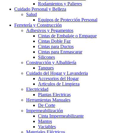
Rodamientos y Palieres
Cuidado Personal y Belleza
Salud
Equipos de Protección Personal
Ferretería y Construcción
Adhesivos y Pegamentos
Cintas de Embalaje o Empaque
Cintas Doble Faz
Cintas para Ductos
Cintas para Enmascarar
Silicones
Construcción y Albañilería
Tanques
Cuidado del Hogar y Lavanderia
Accesorios del Hogar
Articulos de Limpieza
Electricidad
Plantas Electricas
Herramientas Manuales
De Corte
Impermeabilización
Cinta Impermeabilizante
Mantos
Vaciables
Materiales Eléctricos