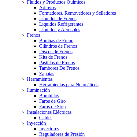
Fluídos y Productos Químicos
Aditivos
Formadores, Removedores y Selladores
Líquidos de Frenos
Líquidos Refrigerantes
Líquidos y Aerosoles
Frenos
Bombas de Freno
Cilindros de Frenos
Discos de Frenos
Kits de Frenos
Pastillas de Frenos
Tambores De Frenos
Zapatas
Herramientas
Herramientas para Neumáticos
Iluminación
Bombillos
Faros de Giro
Faros de Stop
Instalaciones Eléctricas
Cables
Inyección
Inyectores
Reguladores de Presión