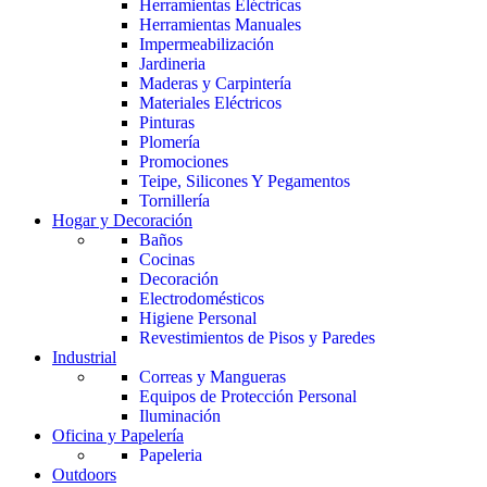
Herramientas Eléctricas
Herramientas Manuales
Impermeabilización
Jardineria
Maderas y Carpintería
Materiales Eléctricos
Pinturas
Plomería
Promociones
Teipe, Silicones Y Pegamentos
Tornillería
Hogar y Decoración
Baños
Cocinas
Decoración
Electrodomésticos
Higiene Personal
Revestimientos de Pisos y Paredes
Industrial
Correas y Mangueras
Equipos de Protección Personal
Iluminación
Oficina y Papelería
Papeleria
Outdoors