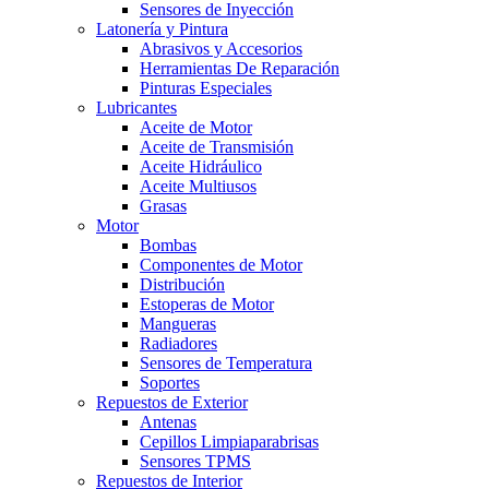
Sensores de Inyección
Latonería y Pintura
Abrasivos y Accesorios
Herramientas De Reparación
Pinturas Especiales
Lubricantes
Aceite de Motor
Aceite de Transmisión
Aceite Hidráulico
Aceite Multiusos
Grasas
Motor
Bombas
Componentes de Motor
Distribución
Estoperas de Motor
Mangueras
Radiadores
Sensores de Temperatura
Soportes
Repuestos de Exterior
Antenas
Cepillos Limpiaparabrisas
Sensores TPMS
Repuestos de Interior