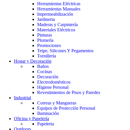
Herramientas Eléctricas
Herramientas Manuales
Impermeabilización
Jardineria
Maderas y Carpintería
Materiales Eléctricos
Pinturas
Plomería
Promociones
Teipe, Silicones Y Pegamentos
Tornillería
Hogar y Decoración
Baños
Cocinas
Decoración
Electrodomésticos
Higiene Personal
Revestimientos de Pisos y Paredes
Industrial
Correas y Mangueras
Equipos de Protección Personal
Iluminación
Oficina y Papelería
Papeleria
Outdoors