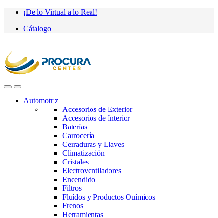
Saltar
saltar
¡De lo Virtual a lo Real!
a
al
Cátalogo
navegación
contenido
Automotriz
Accesorios de Exterior
Accesorios de Interior
Baterías
Carrocería
Cerraduras y Llaves
Climatización
Cristales
Electroventiladores
Encendido
Filtros
Fluídos y Productos Químicos
Frenos
Herramientas