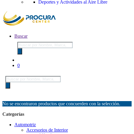
Deportes y Actividades al Aire Libre
Buscar
Búsqueda
de
productos
0
Búsqueda
de
productos
No se encontraron productos que concuerden con la selección.
Categorías
Automotriz
Accesorios de Interior