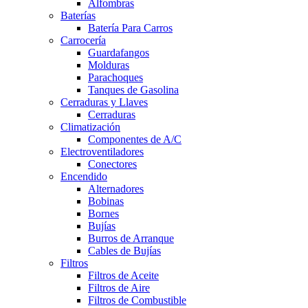
Alfombras
Baterías
Batería Para Carros
Carrocería
Guardafangos
Molduras
Parachoques
Tanques de Gasolina
Cerraduras y Llaves
Cerraduras
Climatización
Componentes de A/C
Electroventiladores
Conectores
Encendido
Alternadores
Bobinas
Bornes
Bujías
Burros de Arranque
Cables de Bujías
Filtros
Filtros de Aceite
Filtros de Aire
Filtros de Combustible