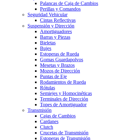
Palancas de Caja de Cambios
Perillas y Comandos
Seguridad Vehicular
Cintas Reflectivas
Suspensión y Dirección
Amortiguadores
Barras y Piezas
Bieletas
Bujes
Estoperas de Rueda
Gomas Guardapolvos
Mesetas y Brazos
Mozos de Dirección
Puntas de Eje
Rodamientos de Rueda
Rótulas
Semiejes y Homocinéticas
Terminales de Dirección
Topes de Amortiguador
Transmisión
Cajas de Cambios
Cardanes
Clutch
Crucetas de Transmisión
Estoperas de Transmisión