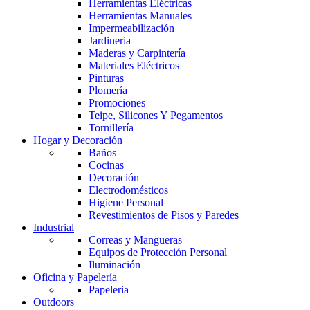
Herramientas Eléctricas
Herramientas Manuales
Impermeabilización
Jardineria
Maderas y Carpintería
Materiales Eléctricos
Pinturas
Plomería
Promociones
Teipe, Silicones Y Pegamentos
Tornillería
Hogar y Decoración
Baños
Cocinas
Decoración
Electrodomésticos
Higiene Personal
Revestimientos de Pisos y Paredes
Industrial
Correas y Mangueras
Equipos de Protección Personal
Iluminación
Oficina y Papelería
Papeleria
Outdoors