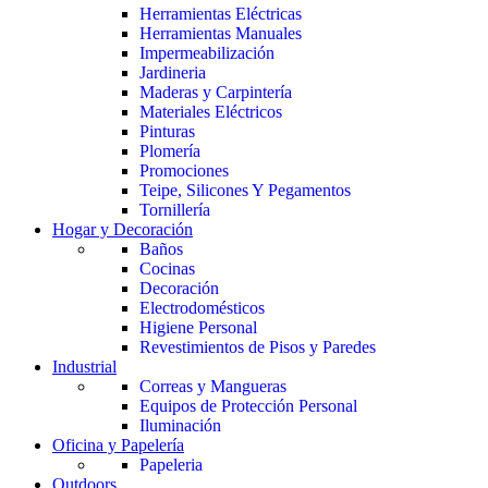
Herramientas Eléctricas
Herramientas Manuales
Impermeabilización
Jardineria
Maderas y Carpintería
Materiales Eléctricos
Pinturas
Plomería
Promociones
Teipe, Silicones Y Pegamentos
Tornillería
Hogar y Decoración
Baños
Cocinas
Decoración
Electrodomésticos
Higiene Personal
Revestimientos de Pisos y Paredes
Industrial
Correas y Mangueras
Equipos de Protección Personal
Iluminación
Oficina y Papelería
Papeleria
Outdoors