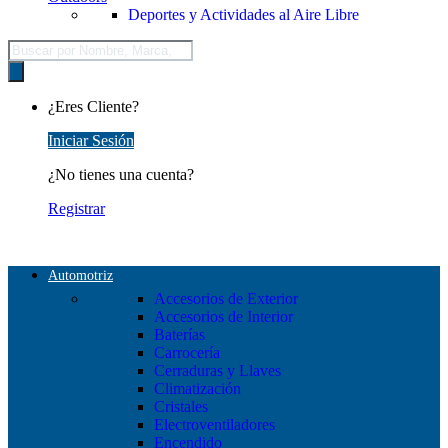
Deportes y Actividades al Aire Libre
Búsqueda
de
productos
¿Eres Cliente?
Iniciar Sesión
¿No tienes una cuenta?
Registrar
Automotriz
Accesorios de Exterior
Accesorios de Interior
Baterías
Carrocería
Cerraduras y Llaves
Climatización
Cristales
Electroventiladores
Encendido