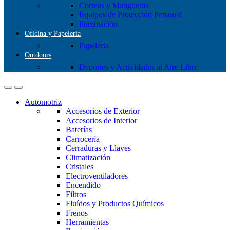
Correas y Mangueras
Equipos de Protección Personal
Iluminación
Oficina y Papelería
Papeleria
Outdoors
Deportes y Actividades al Aire Libre
Automotriz
Accesorios de Exterior
Accesorios de Interior
Baterías
Carrocería
Cerraduras y Llaves
Climatización
Cristales
Electroventiladores
Encendido
Filtros
Fluídos y Productos Químicos
Frenos
Herramientas