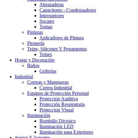
Abrazaderas
Capacitores - Condensadores
Interruptores
Socates
Tomas
Pinturas
Aplicadores de Pintura
Plomería
Teipe, Silicones Y Pegamentos
Teipes
Hogar y Decoración
Baños
Griferías
Industrial
Correas y Mangueras
Correa Industrial
Equipos de Protección Personal
Proteccion Auditiva
Protección Respiratoria
Proteccion Visual
Iluminación
Bombillo Dicroico
Iluminación LED
Iluminación para Exteriores
Juegos Y Juguetes