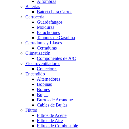
Alfombras
Baterías
Batería Para Carros
Carrocería
Guardafangos
Molduras
Parachoques
Tanques de Gasolina
Cerraduras y Llaves
Cerraduras
Climatización
Componentes de A/C
Electroventiladores
Conectores
Encendido
Alternadores
Bobinas
Bornes
Bujías
Burros de Arranque
Cables de Bujías
Filtros
Filtros de Aceite
Filtros de Aire
Filtros de Combustible