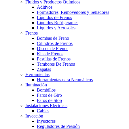
Fluídos y Productos Químicos
Aditivos
Formadores, Removedores y Selladores
Líquidos de Frenos
Líquidos Refrigerantes
Líquidos y Aerosoles
Frenos
Bombas de Freno
Cilindros de Frenos
Discos de Frenos
Kits de Frenos
Pastillas de Frenos
Tambores De Frenos
Zapatas
Herramientas
Herramientas para Neumáticos
Iluminación
Bombillos
Faros de Giro
Faros de Stop
Instalaciones Eléctricas
Cables
Inyección
Inyectores
Reguladores de Presión