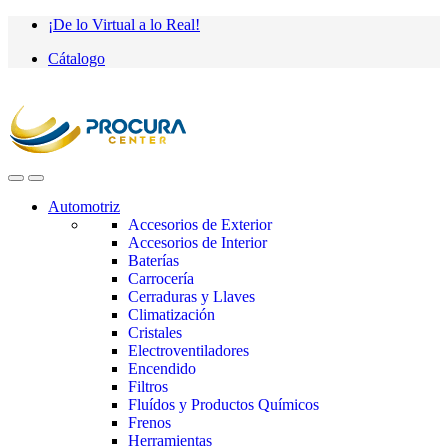
Saltar
saltar
¡De lo Virtual a lo Real!
a
al
Cátalogo
navegación
contenido
Automotriz
Accesorios de Exterior
Accesorios de Interior
Baterías
Carrocería
Cerraduras y Llaves
Climatización
Cristales
Electroventiladores
Encendido
Filtros
Fluídos y Productos Químicos
Frenos
Herramientas