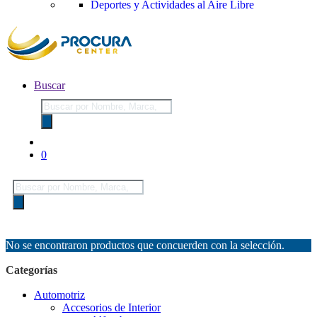
Deportes y Actividades al Aire Libre
Buscar
Búsqueda
de
productos
0
Búsqueda
de
productos
No se encontraron productos que concuerden con la selección.
Categorías
Automotriz
Accesorios de Interior