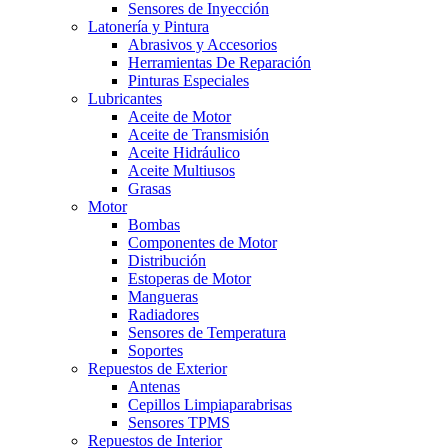
Sensores de Inyección
Latonería y Pintura
Abrasivos y Accesorios
Herramientas De Reparación
Pinturas Especiales
Lubricantes
Aceite de Motor
Aceite de Transmisión
Aceite Hidráulico
Aceite Multiusos
Grasas
Motor
Bombas
Componentes de Motor
Distribución
Estoperas de Motor
Mangueras
Radiadores
Sensores de Temperatura
Soportes
Repuestos de Exterior
Antenas
Cepillos Limpiaparabrisas
Sensores TPMS
Repuestos de Interior