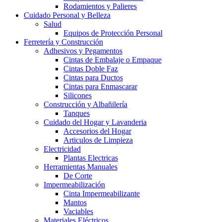
Rodamientos y Palieres
Cuidado Personal y Belleza
Salud
Equipos de Protección Personal
Ferretería y Construcción
Adhesivos y Pegamentos
Cintas de Embalaje o Empaque
Cintas Doble Faz
Cintas para Ductos
Cintas para Enmascarar
Silicones
Construcción y Albañilería
Tanques
Cuidado del Hogar y Lavanderia
Accesorios del Hogar
Articulos de Limpieza
Electricidad
Plantas Electricas
Herramientas Manuales
De Corte
Impermeabilización
Cinta Impermeabilizante
Mantos
Vaciables
Materiales Eléctricos