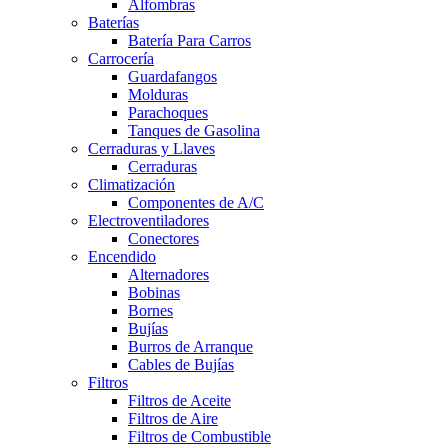
Alfombras
Baterías
Batería Para Carros
Carrocería
Guardafangos
Molduras
Parachoques
Tanques de Gasolina
Cerraduras y Llaves
Cerraduras
Climatización
Componentes de A/C
Electroventiladores
Conectores
Encendido
Alternadores
Bobinas
Bornes
Bujías
Burros de Arranque
Cables de Bujías
Filtros
Filtros de Aceite
Filtros de Aire
Filtros de Combustible