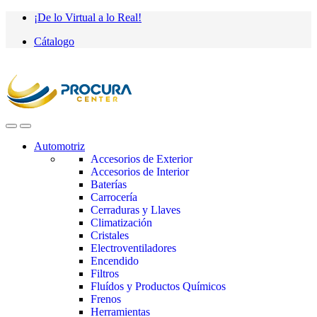
Saltar
saltar
¡De lo Virtual a lo Real!
a
al
Cátalogo
navegación
contenido
Automotriz
Accesorios de Exterior
Accesorios de Interior
Baterías
Carrocería
Cerraduras y Llaves
Climatización
Cristales
Electroventiladores
Encendido
Filtros
Fluídos y Productos Químicos
Frenos
Herramientas