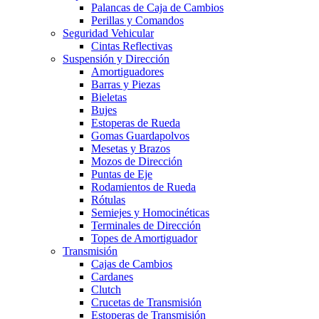
Palancas de Caja de Cambios
Perillas y Comandos
Seguridad Vehicular
Cintas Reflectivas
Suspensión y Dirección
Amortiguadores
Barras y Piezas
Bieletas
Bujes
Estoperas de Rueda
Gomas Guardapolvos
Mesetas y Brazos
Mozos de Dirección
Puntas de Eje
Rodamientos de Rueda
Rótulas
Semiejes y Homocinéticas
Terminales de Dirección
Topes de Amortiguador
Transmisión
Cajas de Cambios
Cardanes
Clutch
Crucetas de Transmisión
Estoperas de Transmisión