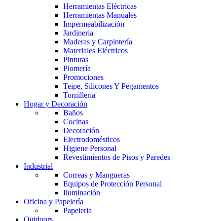
Herramientas Eléctricas
Herramientas Manuales
Impermeabilización
Jardineria
Maderas y Carpintería
Materiales Eléctricos
Pinturas
Plomería
Promociones
Teipe, Silicones Y Pegamentos
Tornillería
Hogar y Decoración
Baños
Cocinas
Decoración
Electrodomésticos
Higiene Personal
Revestimientos de Pisos y Paredes
Industrial
Correas y Mangueras
Equipos de Protección Personal
Iluminación
Oficina y Papelería
Papeleria
Outdoors