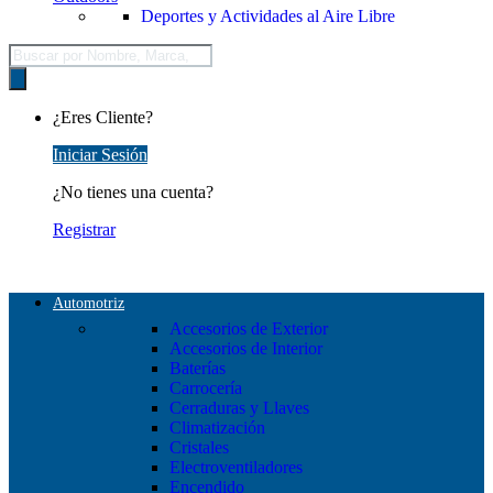
Deportes y Actividades al Aire Libre
Búsqueda
de
productos
¿Eres Cliente?
Iniciar Sesión
¿No tienes una cuenta?
Registrar
Automotriz
Accesorios de Exterior
Accesorios de Interior
Baterías
Carrocería
Cerraduras y Llaves
Climatización
Cristales
Electroventiladores
Encendido