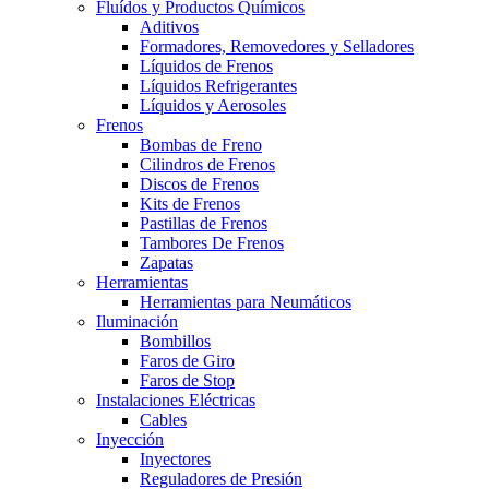
Fluídos y Productos Químicos
Aditivos
Formadores, Removedores y Selladores
Líquidos de Frenos
Líquidos Refrigerantes
Líquidos y Aerosoles
Frenos
Bombas de Freno
Cilindros de Frenos
Discos de Frenos
Kits de Frenos
Pastillas de Frenos
Tambores De Frenos
Zapatas
Herramientas
Herramientas para Neumáticos
Iluminación
Bombillos
Faros de Giro
Faros de Stop
Instalaciones Eléctricas
Cables
Inyección
Inyectores
Reguladores de Presión