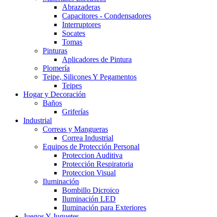
Abrazaderas
Capacitores - Condensadores
Interruptores
Socates
Tomas
Pinturas
Aplicadores de Pintura
Plomería
Teipe, Silicones Y Pegamentos
Teipes
Hogar y Decoración
Baños
Griferías
Industrial
Correas y Mangueras
Correa Industrial
Equipos de Protección Personal
Proteccion Auditiva
Protección Respiratoria
Proteccion Visual
Iluminación
Bombillo Dicroico
Iluminación LED
Iluminación para Exteriores
Juegos Y Juguetes