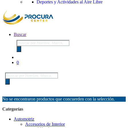
Deportes y Actividades al Aire Libre
Buscar
Búsqueda
de
productos
0
Búsqueda
de
productos
No se encontraron productos que concuerden con la selección.
Categorías
Automotriz
Accesorios de Interior