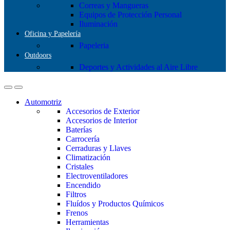
Correas y Mangueras
Equipos de Protección Personal
Iluminación
Oficina y Papelería
Papeleria
Outdoors
Deportes y Actividades al Aire Libre
Automotriz
Accesorios de Exterior
Accesorios de Interior
Baterías
Carrocería
Cerraduras y Llaves
Climatización
Cristales
Electroventiladores
Encendido
Filtros
Fluídos y Productos Químicos
Frenos
Herramientas