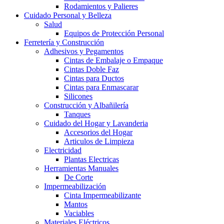
Rodamientos y Palieres
Cuidado Personal y Belleza
Salud
Equipos de Protección Personal
Ferretería y Construcción
Adhesivos y Pegamentos
Cintas de Embalaje o Empaque
Cintas Doble Faz
Cintas para Ductos
Cintas para Enmascarar
Silicones
Construcción y Albañilería
Tanques
Cuidado del Hogar y Lavanderia
Accesorios del Hogar
Articulos de Limpieza
Electricidad
Plantas Electricas
Herramientas Manuales
De Corte
Impermeabilización
Cinta Impermeabilizante
Mantos
Vaciables
Materiales Eléctricos