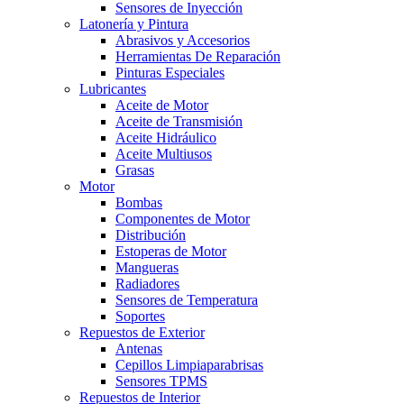
Sensores de Inyección
Latonería y Pintura
Abrasivos y Accesorios
Herramientas De Reparación
Pinturas Especiales
Lubricantes
Aceite de Motor
Aceite de Transmisión
Aceite Hidráulico
Aceite Multiusos
Grasas
Motor
Bombas
Componentes de Motor
Distribución
Estoperas de Motor
Mangueras
Radiadores
Sensores de Temperatura
Soportes
Repuestos de Exterior
Antenas
Cepillos Limpiaparabrisas
Sensores TPMS
Repuestos de Interior