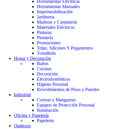
Herramientas Eléctricas
Herramientas Manuales
Impermeabilización
Jardineria
Maderas y Carpintería
Materiales Eléctricos
Pinturas
Plomería
Promociones
Teipe, Silicones Y Pegamentos
Tornillería
Hogar y Decoración
Baños
Cocinas
Decoración
Electrodomésticos
Higiene Personal
Revestimientos de Pisos y Paredes
Industrial
Correas y Mangueras
Equipos de Protección Personal
Iluminación
Oficina y Papelería
Papeleria
Outdoors