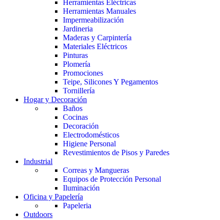
Herramientas Eléctricas
Herramientas Manuales
Impermeabilización
Jardineria
Maderas y Carpintería
Materiales Eléctricos
Pinturas
Plomería
Promociones
Teipe, Silicones Y Pegamentos
Tornillería
Hogar y Decoración
Baños
Cocinas
Decoración
Electrodomésticos
Higiene Personal
Revestimientos de Pisos y Paredes
Industrial
Correas y Mangueras
Equipos de Protección Personal
Iluminación
Oficina y Papelería
Papeleria
Outdoors