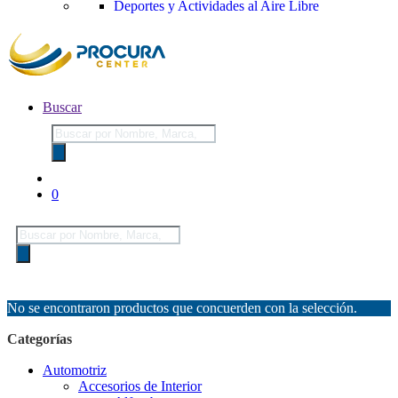
Deportes y Actividades al Aire Libre
Buscar
Búsqueda
de
productos
0
Búsqueda
de
productos
No se encontraron productos que concuerden con la selección.
Categorías
Automotriz
Accesorios de Interior