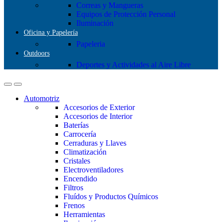
Correas y Mangueras
Equipos de Protección Personal
Iluminación
Oficina y Papelería
Papeleria
Outdoors
Deportes y Actividades al Aire Libre
Automotriz
Accesorios de Exterior
Accesorios de Interior
Baterías
Carrocería
Cerraduras y Llaves
Climatización
Cristales
Electroventiladores
Encendido
Filtros
Fluídos y Productos Químicos
Frenos
Herramientas