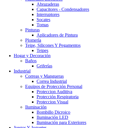
Abrazaderas
Capacitores - Condensadores
Interruptores
Socates
Tomas
Pinturas
Aplicadores de Pintura
Plomería
Teipe, Silicones Y Pegamentos
Teipes
Hogar y Decoración
Baños
Griferías
Industrial
Correas y Mangueras
Correa Industrial
Equipos de Protección Personal
Proteccion Auditiva
Protección Respiratoria
Proteccion Visual
Iluminación
Bombillo Dicroico
Iluminación LED
Iluminación para Exteriores
Juegos Y Juguetes