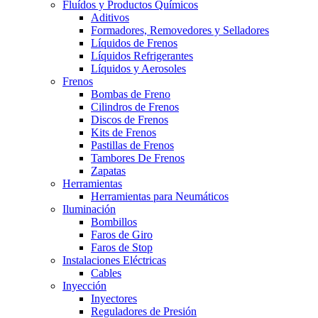
Fluídos y Productos Químicos
Aditivos
Formadores, Removedores y Selladores
Líquidos de Frenos
Líquidos Refrigerantes
Líquidos y Aerosoles
Frenos
Bombas de Freno
Cilindros de Frenos
Discos de Frenos
Kits de Frenos
Pastillas de Frenos
Tambores De Frenos
Zapatas
Herramientas
Herramientas para Neumáticos
Iluminación
Bombillos
Faros de Giro
Faros de Stop
Instalaciones Eléctricas
Cables
Inyección
Inyectores
Reguladores de Presión