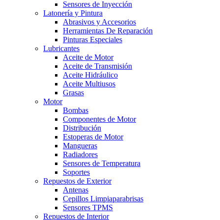
Sensores de Inyección
Latonería y Pintura
Abrasivos y Accesorios
Herramientas De Reparación
Pinturas Especiales
Lubricantes
Aceite de Motor
Aceite de Transmisión
Aceite Hidráulico
Aceite Multiusos
Grasas
Motor
Bombas
Componentes de Motor
Distribución
Estoperas de Motor
Mangueras
Radiadores
Sensores de Temperatura
Soportes
Repuestos de Exterior
Antenas
Cepillos Limpiaparabrisas
Sensores TPMS
Repuestos de Interior