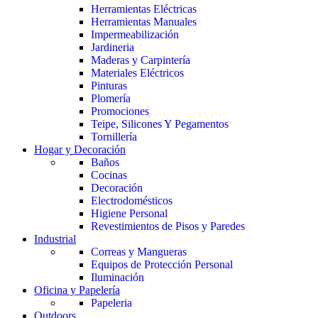
Herramientas Eléctricas
Herramientas Manuales
Impermeabilización
Jardineria
Maderas y Carpintería
Materiales Eléctricos
Pinturas
Plomería
Promociones
Teipe, Silicones Y Pegamentos
Tornillería
Hogar y Decoración
Baños
Cocinas
Decoración
Electrodomésticos
Higiene Personal
Revestimientos de Pisos y Paredes
Industrial
Correas y Mangueras
Equipos de Protección Personal
Iluminación
Oficina y Papelería
Papeleria
Outdoors