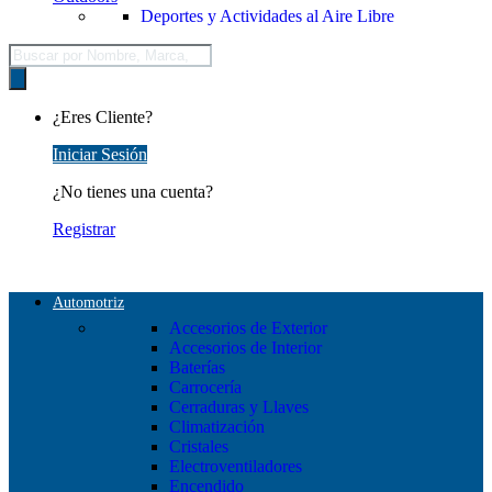
Deportes y Actividades al Aire Libre
Búsqueda
de
productos
¿Eres Cliente?
Iniciar Sesión
¿No tienes una cuenta?
Registrar
Automotriz
Accesorios de Exterior
Accesorios de Interior
Baterías
Carrocería
Cerraduras y Llaves
Climatización
Cristales
Electroventiladores
Encendido