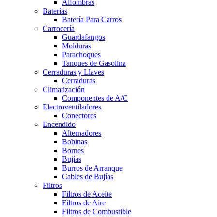
Alfombras
Baterías
Batería Para Carros
Carrocería
Guardafangos
Molduras
Parachoques
Tanques de Gasolina
Cerraduras y Llaves
Cerraduras
Climatización
Componentes de A/C
Electroventiladores
Conectores
Encendido
Alternadores
Bobinas
Bornes
Bujías
Burros de Arranque
Cables de Bujías
Filtros
Filtros de Aceite
Filtros de Aire
Filtros de Combustible