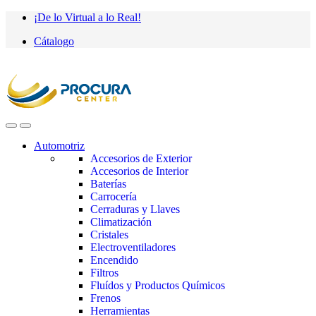
Saltar
saltar
¡De lo Virtual a lo Real!
a
al
Cátalogo
navegación
contenido
Automotriz
Accesorios de Exterior
Accesorios de Interior
Baterías
Carrocería
Cerraduras y Llaves
Climatización
Cristales
Electroventiladores
Encendido
Filtros
Fluídos y Productos Químicos
Frenos
Herramientas