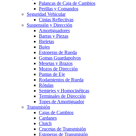
Palancas de Caja de Cambios
Perillas y Comandos
Seguridad Vehicular
Cintas Reflectivas
Suspensión y Dirección
Amortiguadores
Barras y Piezas
Bieletas
Bujes
Estoperas de Rueda
Gomas Guardapolvos
Mesetas y Brazos
Mozos de Dirección
Puntas de Eje
Rodamientos de Rueda
Rótulas
Semiejes y Homocinéticas
Terminales de Dirección
Topes de Amortiguador
Transmisión
Cajas de Cambios
Cardanes
Clutch
Crucetas de Transmisión
Estoperas de Transmisión