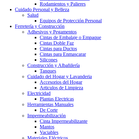
Rodamientos y Palieres
Cuidado Personal y Belleza
Salud
Equipos de Protección Personal
Ferretería y Construcción
Adhesivos y Pegamentos
Cintas de Embalaje o Empaque
Cintas Doble Faz
Cintas para Ductos
Cintas para Enmascarar
Silicones
Construcción y Albañilería
Tanques
Cuidado del Hogar y Lavanderia
Accesorios del Hogar
Articulos de Limpieza
Electricidad
Plantas Electricas
Herramientas Manuales
De Corte
Impermeabilización
Cinta Impermeabilizante
Mantos
Vaciables
Materiales Eléctricos