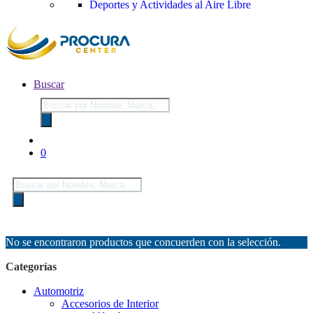
Deportes y Actividades al Aire Libre
Buscar
Búsqueda
de
productos
0
Búsqueda
de
productos
No se encontraron productos que concuerden con la selección.
Categorías
Automotriz
Accesorios de Interior