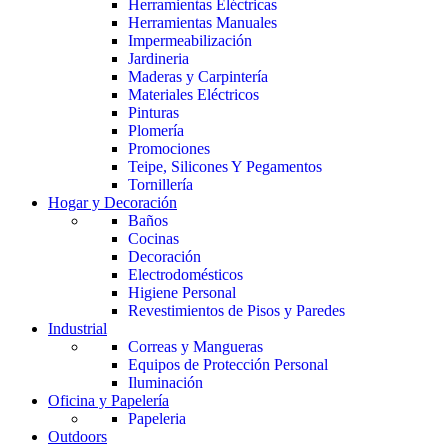
Herramientas Eléctricas
Herramientas Manuales
Impermeabilización
Jardineria
Maderas y Carpintería
Materiales Eléctricos
Pinturas
Plomería
Promociones
Teipe, Silicones Y Pegamentos
Tornillería
Hogar y Decoración
Baños
Cocinas
Decoración
Electrodomésticos
Higiene Personal
Revestimientos de Pisos y Paredes
Industrial
Correas y Mangueras
Equipos de Protección Personal
Iluminación
Oficina y Papelería
Papeleria
Outdoors