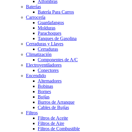
Alfombras
Baterías
Batería Para Carros
Carrocería
Guardafangos
Molduras
Parachoques
Tanques de Gasolina
Cerraduras y Llaves
Cerraduras
Climatización
Componentes de A/C
Electroventiladores
Conectores
Encendido
Alternadores
Bobinas
Bornes
Bujías
Burros de Arranque
Cables de Bujías
Filtros
Filtros de Aceite
Filtros de Aire
Filtros de Combustible