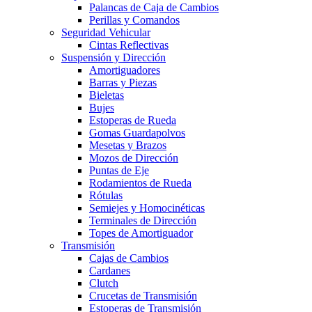
Palancas de Caja de Cambios
Perillas y Comandos
Seguridad Vehicular
Cintas Reflectivas
Suspensión y Dirección
Amortiguadores
Barras y Piezas
Bieletas
Bujes
Estoperas de Rueda
Gomas Guardapolvos
Mesetas y Brazos
Mozos de Dirección
Puntas de Eje
Rodamientos de Rueda
Rótulas
Semiejes y Homocinéticas
Terminales de Dirección
Topes de Amortiguador
Transmisión
Cajas de Cambios
Cardanes
Clutch
Crucetas de Transmisión
Estoperas de Transmisión