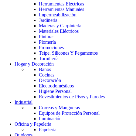
Herramientas Eléctricas
Herramientas Manuales
Impermeabilización
Jardineria
Maderas y Carpintería
Materiales Eléctricos
Pinturas
Plomería
Promociones
Teipe, Silicones Y Pegamentos
Tornillería
Hogar y Decoración
Baños
Cocinas
Decoración
Electrodomésticos
Higiene Personal
Revestimientos de Pisos y Paredes
Industrial
Correas y Mangueras
Equipos de Protección Personal
Iluminación
Oficina y Papelería
Papeleria
Outdoors