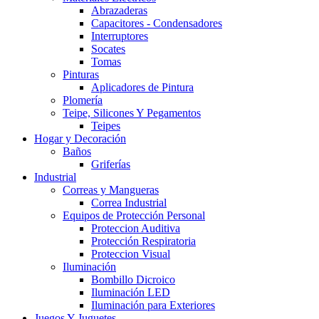
Abrazaderas
Capacitores - Condensadores
Interruptores
Socates
Tomas
Pinturas
Aplicadores de Pintura
Plomería
Teipe, Silicones Y Pegamentos
Teipes
Hogar y Decoración
Baños
Griferías
Industrial
Correas y Mangueras
Correa Industrial
Equipos de Protección Personal
Proteccion Auditiva
Protección Respiratoria
Proteccion Visual
Iluminación
Bombillo Dicroico
Iluminación LED
Iluminación para Exteriores
Juegos Y Juguetes