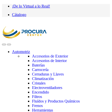
Saltar
saltar
¡De lo Virtual a lo Real!
a
al
Cátalogo
navegación
contenido
Automotriz
Accesorios de Exterior
Accesorios de Interior
Baterías
Carrocería
Cerraduras y Llaves
Climatización
Cristales
Electroventiladores
Encendido
Filtros
Fluídos y Productos Químicos
Frenos
Herramientas