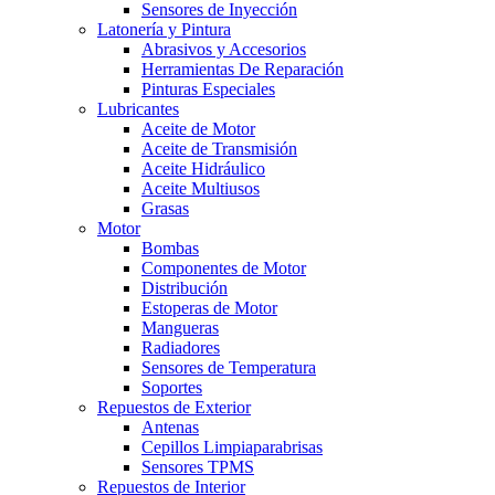
Sensores de Inyección
Latonería y Pintura
Abrasivos y Accesorios
Herramientas De Reparación
Pinturas Especiales
Lubricantes
Aceite de Motor
Aceite de Transmisión
Aceite Hidráulico
Aceite Multiusos
Grasas
Motor
Bombas
Componentes de Motor
Distribución
Estoperas de Motor
Mangueras
Radiadores
Sensores de Temperatura
Soportes
Repuestos de Exterior
Antenas
Cepillos Limpiaparabrisas
Sensores TPMS
Repuestos de Interior