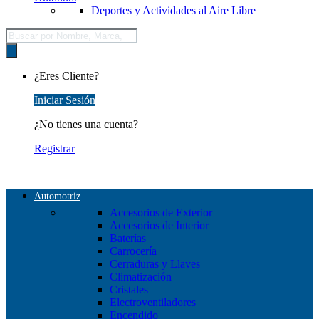
Deportes y Actividades al Aire Libre
Búsqueda
de
productos
¿Eres Cliente?
Iniciar Sesión
¿No tienes una cuenta?
Registrar
Automotriz
Accesorios de Exterior
Accesorios de Interior
Baterías
Carrocería
Cerraduras y Llaves
Climatización
Cristales
Electroventiladores
Encendido