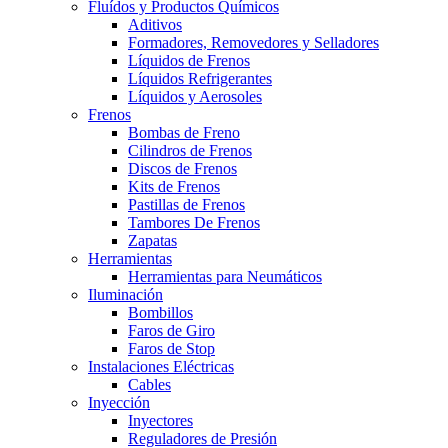
Fluídos y Productos Químicos
Aditivos
Formadores, Removedores y Selladores
Líquidos de Frenos
Líquidos Refrigerantes
Líquidos y Aerosoles
Frenos
Bombas de Freno
Cilindros de Frenos
Discos de Frenos
Kits de Frenos
Pastillas de Frenos
Tambores De Frenos
Zapatas
Herramientas
Herramientas para Neumáticos
Iluminación
Bombillos
Faros de Giro
Faros de Stop
Instalaciones Eléctricas
Cables
Inyección
Inyectores
Reguladores de Presión