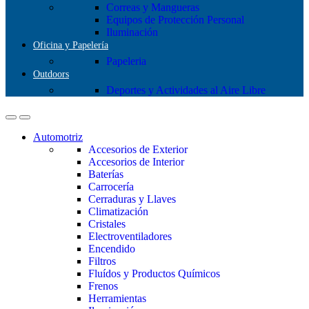
Correas y Mangueras
Equipos de Protección Personal
Iluminación
Oficina y Papelería
Papeleria
Outdoors
Deportes y Actividades al Aire Libre
Automotriz
Accesorios de Exterior
Accesorios de Interior
Baterías
Carrocería
Cerraduras y Llaves
Climatización
Cristales
Electroventiladores
Encendido
Filtros
Fluídos y Productos Químicos
Frenos
Herramientas