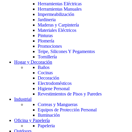
Herramientas Eléctricas
Herramientas Manuales
Impermeabilización
Jardineria
Maderas y Carpintería
Materiales Eléctricos
Pinturas
Plomería
Promociones
Teipe, Silicones Y Pegamentos
Tornillería
Hogar y Decoración
Baños
Cocinas
Decoración
Electrodomésticos
Higiene Personal
Revestimientos de Pisos y Paredes
Industrial
Correas y Mangueras
Equipos de Protección Personal
Iluminación
Oficina y Papelería
Papeleria
Outdoors