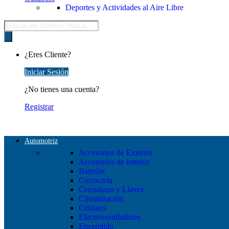
Deportes y Actividades al Aire Libre
Búsqueda
de
productos
¿Eres Cliente?
Iniciar Sesión
¿No tienes una cuenta?
Registrar
Automotriz
Accesorios de Exterior
Accesorios de Interior
Baterías
Carrocería
Cerraduras y Llaves
Climatización
Cristales
Electroventiladores
Encendido