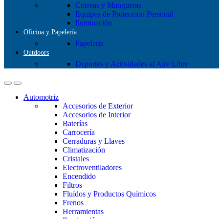
Correas y Mangueras
Equipos de Protección Personal
Iluminación
Oficina y Papelería
Papeleria
Outdoors
Deportes y Actividades al Aire Libre
Automotriz
Accesorios de Exterior
Accesorios de Interior
Baterías
Carrocería
Cerraduras y Llaves
Climatización
Cristales
Electroventiladores
Encendido
Filtros
Fluídos y Productos Químicos
Frenos
Herramientas