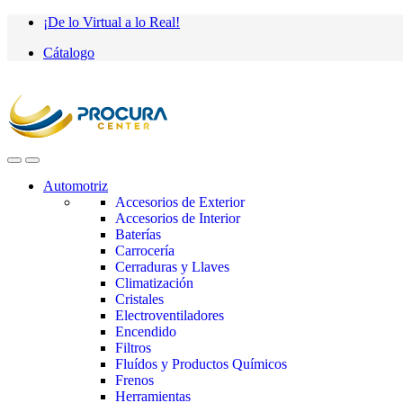
Saltar
saltar
¡De lo Virtual a lo Real!
a
al
Cátalogo
navegación
contenido
Automotriz
Accesorios de Exterior
Accesorios de Interior
Baterías
Carrocería
Cerraduras y Llaves
Climatización
Cristales
Electroventiladores
Encendido
Filtros
Fluídos y Productos Químicos
Frenos
Herramientas