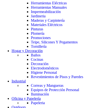
Herramientas Eléctricas
Herramientas Manuales
Impermeabilización
Jardineria
Maderas y Carpintería
Materiales Eléctricos
Pinturas
Plomería
Promociones
Teipe, Silicones Y Pegamentos
Tornillería
Hogar y Decoración
Baños
Cocinas
Decoración
Electrodomésticos
Higiene Personal
Revestimientos de Pisos y Paredes
Industrial
Correas y Mangueras
Equipos de Protección Personal
Iluminación
Oficina y Papelería
Papeleria
Outdoors