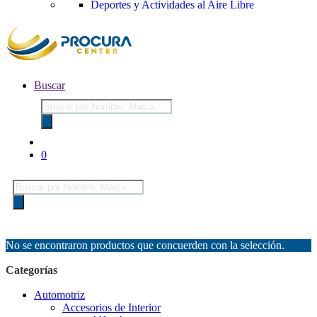
Deportes y Actividades al Aire Libre
Buscar
Búsqueda
de
productos
0
Búsqueda
de
productos
No se encontraron productos que concuerden con la selección.
Categorías
Automotriz
Accesorios de Interior