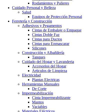
Rodamientos y Palieres
Cuidado Personal y Belleza
Salud
Equipos de Protección Personal
Ferretería y Construcción
Adhesivos y Pegamentos
Cintas de Embalaje o Empaque
Cintas Doble Faz
Cintas para Ductos
Cintas para Enmascarar
Silicones
Construcción y Albañilería
Tanques
Cuidado del Hogar y Lavanderia
Accesorios del Hogar
Articulos de Limpieza
Electricidad
Plantas Electricas
Herramientas Manuales
De Corte
Impermeabilización
Cinta Impermeabilizante
Mantos
Vaciables
Materiales Eléctricos