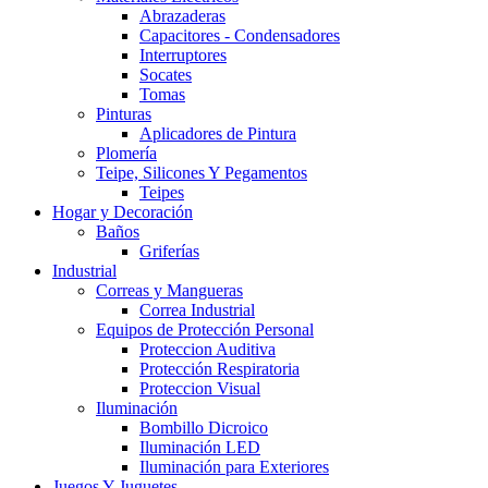
Abrazaderas
Capacitores - Condensadores
Interruptores
Socates
Tomas
Pinturas
Aplicadores de Pintura
Plomería
Teipe, Silicones Y Pegamentos
Teipes
Hogar y Decoración
Baños
Griferías
Industrial
Correas y Mangueras
Correa Industrial
Equipos de Protección Personal
Proteccion Auditiva
Protección Respiratoria
Proteccion Visual
Iluminación
Bombillo Dicroico
Iluminación LED
Iluminación para Exteriores
Juegos Y Juguetes