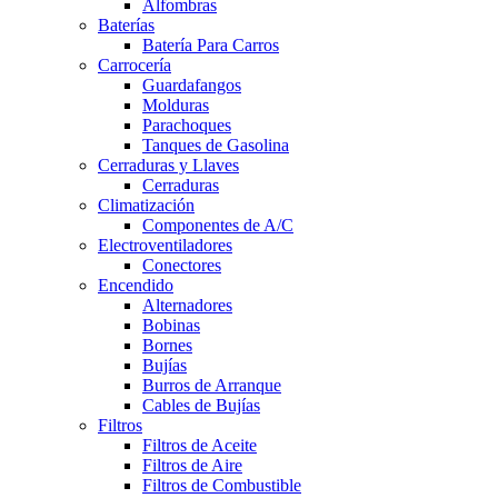
Alfombras
Baterías
Batería Para Carros
Carrocería
Guardafangos
Molduras
Parachoques
Tanques de Gasolina
Cerraduras y Llaves
Cerraduras
Climatización
Componentes de A/C
Electroventiladores
Conectores
Encendido
Alternadores
Bobinas
Bornes
Bujías
Burros de Arranque
Cables de Bujías
Filtros
Filtros de Aceite
Filtros de Aire
Filtros de Combustible