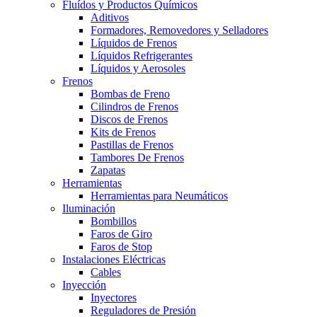
Fluídos y Productos Químicos
Aditivos
Formadores, Removedores y Selladores
Líquidos de Frenos
Líquidos Refrigerantes
Líquidos y Aerosoles
Frenos
Bombas de Freno
Cilindros de Frenos
Discos de Frenos
Kits de Frenos
Pastillas de Frenos
Tambores De Frenos
Zapatas
Herramientas
Herramientas para Neumáticos
Iluminación
Bombillos
Faros de Giro
Faros de Stop
Instalaciones Eléctricas
Cables
Inyección
Inyectores
Reguladores de Presión