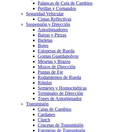
Palancas de Caja de Cambios
Perillas y Comandos
Seguridad Vehicular
Cintas Reflectivas
Suspensión y Dirección
Amortiguadores
Barras y Piezas
Bieletas
Bujes
Estoperas de Rueda
Gomas Guardapolvos
Mesetas y Brazos
Mozos de Dirección
Puntas de Eje
Rodamientos de Rueda
Rótulas
Semiejes y Homocinéticas
Terminales de Dirección
Topes de Amortiguador
Transmisión
Cajas de Cambios
Cardanes
Clutch
Crucetas de Transmisión
Estoperas de Transmisión