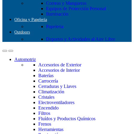
Correas y Mangueras
Equipos de Protección Personal
Iluminación
Oficina y Papelería
Papeleria
Outdoors
Deportes y Actividades al Aire Libre
Automotriz
Accesorios de Exterior
Accesorios de Interior
Baterías
Carrocería
Cerraduras y Llaves
Climatización
Cristales
Electroventiladores
Encendido
Filtros
Fluídos y Productos Químicos
Frenos
Herramientas