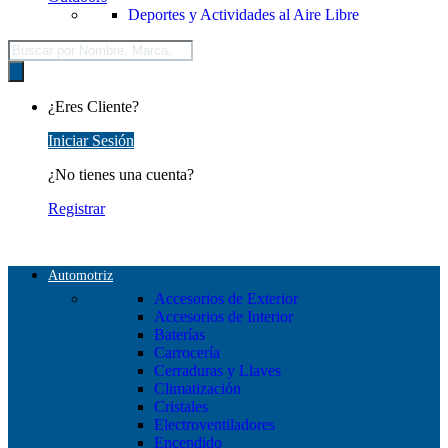
Deportes y Actividades al Aire Libre
Búsqueda
de
productos
¿Eres Cliente?
Iniciar Sesión
¿No tienes una cuenta?
Registrar
Automotriz
Accesorios de Exterior
Accesorios de Interior
Baterías
Carrocería
Cerraduras y Llaves
Climatización
Cristales
Electroventiladores
Encendido