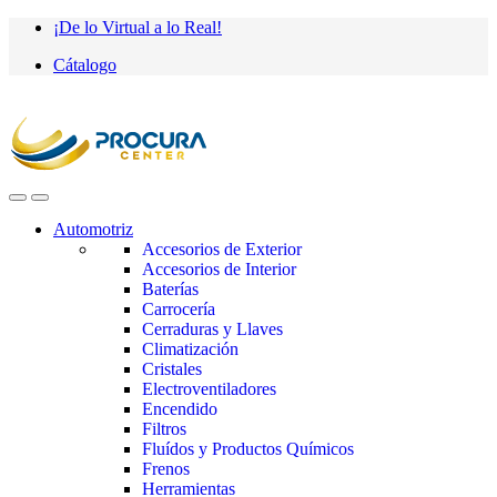
Saltar
saltar
¡De lo Virtual a lo Real!
a
al
Cátalogo
navegación
contenido
Automotriz
Accesorios de Exterior
Accesorios de Interior
Baterías
Carrocería
Cerraduras y Llaves
Climatización
Cristales
Electroventiladores
Encendido
Filtros
Fluídos y Productos Químicos
Frenos
Herramientas