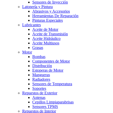
Sensores de Inyección
Latonería y Pintura
Abrasivos y Accesorios
Herramientas De Reparación
Pinturas Especiales
Lubricantes
Aceite de Motor
Aceite de Transmisión
Aceite Hidráulico
Aceite Multiusos
Grasas
Motor
Bombas
Componentes de Motor
Distribución
Estoperas de Motor
Mangueras
Radiadores
Sensores de Temperatura
Soportes
Repuestos de Exterior
Antenas
Cepillos Limpiaparabrisas
Sensores TPMS
Repuestos de Interior