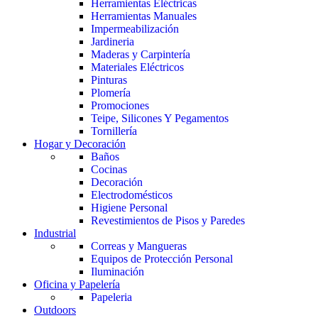
Herramientas Eléctricas
Herramientas Manuales
Impermeabilización
Jardineria
Maderas y Carpintería
Materiales Eléctricos
Pinturas
Plomería
Promociones
Teipe, Silicones Y Pegamentos
Tornillería
Hogar y Decoración
Baños
Cocinas
Decoración
Electrodomésticos
Higiene Personal
Revestimientos de Pisos y Paredes
Industrial
Correas y Mangueras
Equipos de Protección Personal
Iluminación
Oficina y Papelería
Papeleria
Outdoors