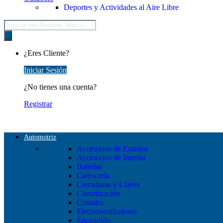
Deportes y Actividades al Aire Libre
Búsqueda
de
productos
¿Eres Cliente?
Iniciar Sesión
¿No tienes una cuenta?
Registrar
Automotriz
Accesorios de Exterior
Accesorios de Interior
Baterías
Carrocería
Cerraduras y Llaves
Climatización
Cristales
Electroventiladores
Encendido