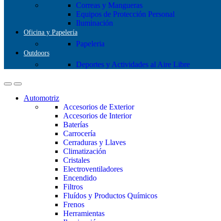
Correas y Mangueras
Equipos de Protección Personal
Iluminación
Oficina y Papelería
Papeleria
Outdoors
Deportes y Actividades al Aire Libre
Automotriz
Accesorios de Exterior
Accesorios de Interior
Baterías
Carrocería
Cerraduras y Llaves
Climatización
Cristales
Electroventiladores
Encendido
Filtros
Fluídos y Productos Químicos
Frenos
Herramientas