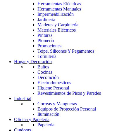
Herramientas Eléctricas
Herramientas Manuales
Impermeabilización
Jardineria
Maderas y Carpintería
Materiales Eléctricos
Pinturas
Plomería
Promociones
Teipe, Silicones Y Pegamentos
Tornillería
Hogar y Decoración
Baños
Cocinas
Decoración
Electrodomésticos
Higiene Personal
Revestimientos de Pisos y Paredes
Industrial
Correas y Mangueras
Equipos de Protección Personal
Iluminación
Oficina y Papelería
Papeleria
Outdoors