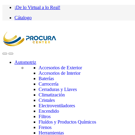
Saltar
saltar
¡De lo Virtual a lo Real!
a
al
Cátalogo
navegación
contenido
Automotriz
Accesorios de Exterior
Accesorios de Interior
Baterías
Carrocería
Cerraduras y Llaves
Climatización
Cristales
Electroventiladores
Encendido
Filtros
Fluídos y Productos Químicos
Frenos
Herramientas