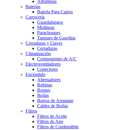
Alfombras
Baterías
Batería Para Carros
Carrocería
Guardafangos
Molduras
Parachoques
Tanques de Gasolina
Cerraduras y Llaves
Cerraduras
Climatización
Componentes de A/C
Electroventiladores
Conectores
Encendido
Alternadores
Bobinas
Bornes
Bujías
Burros de Arranque
Cables de Bujías
Filtros
Filtros de Aceite
Filtros de Aire
Filtros de Combustible