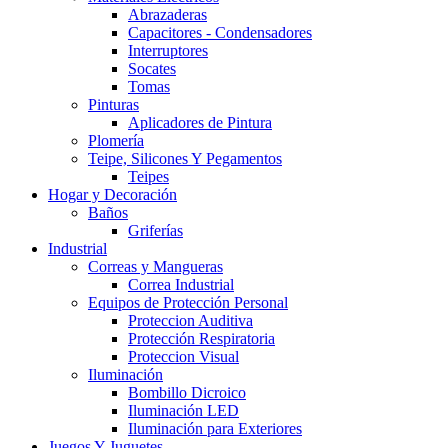
Abrazaderas
Capacitores - Condensadores
Interruptores
Socates
Tomas
Pinturas
Aplicadores de Pintura
Plomería
Teipe, Silicones Y Pegamentos
Teipes
Hogar y Decoración
Baños
Griferías
Industrial
Correas y Mangueras
Correa Industrial
Equipos de Protección Personal
Proteccion Auditiva
Protección Respiratoria
Proteccion Visual
Iluminación
Bombillo Dicroico
Iluminación LED
Iluminación para Exteriores
Juegos Y Juguetes