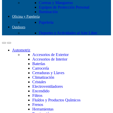
Correas y Mangueras
Equipos de Protección Personal
Iluminación
Oficina y Papelería
Papeleria
Outdoors
Deportes y Actividades al Aire Libre
Automotriz
Accesorios de Exterior
Accesorios de Interior
Baterías
Carrocería
Cerraduras y Llaves
Climatización
Cristales
Electroventiladores
Encendido
Filtros
Fluídos y Productos Químicos
Frenos
Herramientas