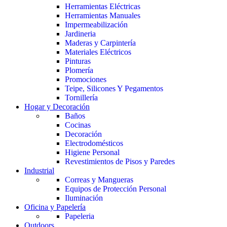
Herramientas Eléctricas
Herramientas Manuales
Impermeabilización
Jardineria
Maderas y Carpintería
Materiales Eléctricos
Pinturas
Plomería
Promociones
Teipe, Silicones Y Pegamentos
Tornillería
Hogar y Decoración
Baños
Cocinas
Decoración
Electrodomésticos
Higiene Personal
Revestimientos de Pisos y Paredes
Industrial
Correas y Mangueras
Equipos de Protección Personal
Iluminación
Oficina y Papelería
Papeleria
Outdoors