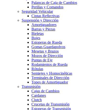
Palancas de Caja de Cambios
Perillas y Comandos
Seguridad Vehicular
Cintas Reflectivas
Suspensión y Dirección
Amortiguadores
Barras y Piezas
Bieletas
Bujes
Estoperas de Rueda
Gomas Guardapolvos
Mesetas y Brazos
Mozos de Dirección
Puntas de Eje
Rodamientos de Rueda
Rótulas
Semiejes y Homocinéticas
Terminales de Dirección
Topes de Amortiguador
Transmisión
Cajas de Cambios
Cardanes
Clutch
Crucetas de Transmisión
Estoperas de Transmisión