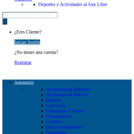
Deportes y Actividades al Aire Libre
Búsqueda
de
productos
¿Eres Cliente?
Iniciar Sesión
¿No tienes una cuenta?
Registrar
Automotriz
Accesorios de Exterior
Accesorios de Interior
Baterías
Carrocería
Cerraduras y Llaves
Climatización
Cristales
Electroventiladores
Encendido