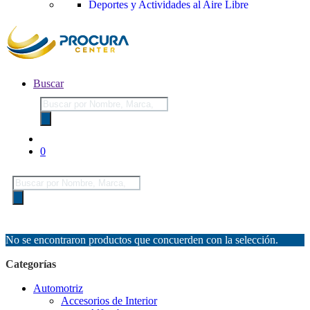
Deportes y Actividades al Aire Libre
Buscar
Búsqueda
de
productos
0
Búsqueda
de
productos
No se encontraron productos que concuerden con la selección.
Categorías
Automotriz
Accesorios de Interior