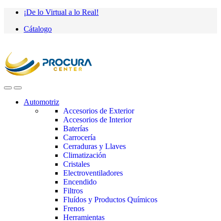
Saltar
saltar
¡De lo Virtual a lo Real!
a
al
Cátalogo
navegación
contenido
Automotriz
Accesorios de Exterior
Accesorios de Interior
Baterías
Carrocería
Cerraduras y Llaves
Climatización
Cristales
Electroventiladores
Encendido
Filtros
Fluídos y Productos Químicos
Frenos
Herramientas