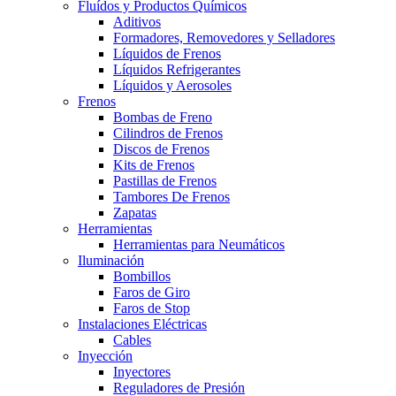
Fluídos y Productos Químicos
Aditivos
Formadores, Removedores y Selladores
Líquidos de Frenos
Líquidos Refrigerantes
Líquidos y Aerosoles
Frenos
Bombas de Freno
Cilindros de Frenos
Discos de Frenos
Kits de Frenos
Pastillas de Frenos
Tambores De Frenos
Zapatas
Herramientas
Herramientas para Neumáticos
Iluminación
Bombillos
Faros de Giro
Faros de Stop
Instalaciones Eléctricas
Cables
Inyección
Inyectores
Reguladores de Presión