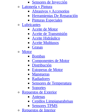
Sensores de Inyección
Latonería y Pintura
Abrasivos y Accesorios
Herramientas De Reparación
Pinturas Especiales
Lubricantes
Aceite de Motor
Aceite de Transmisión
Aceite Hidráulico
Aceite Multiusos
Grasas
Motor
Bombas
Componentes de Motor
Distribución
Estoperas de Motor
Mangueras
Radiadores
Sensores de Temperatura
Soportes
Repuestos de Exterior
Antenas
Cepillos Limpiaparabrisas
Sensores TPMS
Repuestos de Interior