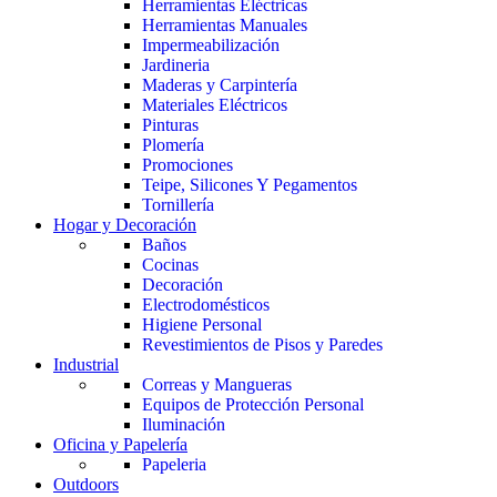
Herramientas Eléctricas
Herramientas Manuales
Impermeabilización
Jardineria
Maderas y Carpintería
Materiales Eléctricos
Pinturas
Plomería
Promociones
Teipe, Silicones Y Pegamentos
Tornillería
Hogar y Decoración
Baños
Cocinas
Decoración
Electrodomésticos
Higiene Personal
Revestimientos de Pisos y Paredes
Industrial
Correas y Mangueras
Equipos de Protección Personal
Iluminación
Oficina y Papelería
Papeleria
Outdoors