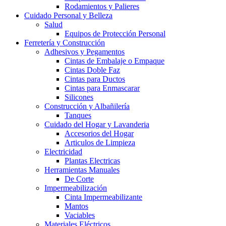
Rodamientos y Palieres
Cuidado Personal y Belleza
Salud
Equipos de Protección Personal
Ferretería y Construcción
Adhesivos y Pegamentos
Cintas de Embalaje o Empaque
Cintas Doble Faz
Cintas para Ductos
Cintas para Enmascarar
Silicones
Construcción y Albañilería
Tanques
Cuidado del Hogar y Lavanderia
Accesorios del Hogar
Articulos de Limpieza
Electricidad
Plantas Electricas
Herramientas Manuales
De Corte
Impermeabilización
Cinta Impermeabilizante
Mantos
Vaciables
Materiales Eléctricos