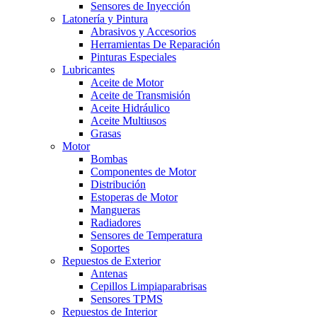
Sensores de Inyección
Latonería y Pintura
Abrasivos y Accesorios
Herramientas De Reparación
Pinturas Especiales
Lubricantes
Aceite de Motor
Aceite de Transmisión
Aceite Hidráulico
Aceite Multiusos
Grasas
Motor
Bombas
Componentes de Motor
Distribución
Estoperas de Motor
Mangueras
Radiadores
Sensores de Temperatura
Soportes
Repuestos de Exterior
Antenas
Cepillos Limpiaparabrisas
Sensores TPMS
Repuestos de Interior