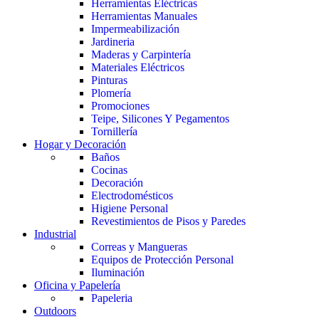
Herramientas Eléctricas
Herramientas Manuales
Impermeabilización
Jardineria
Maderas y Carpintería
Materiales Eléctricos
Pinturas
Plomería
Promociones
Teipe, Silicones Y Pegamentos
Tornillería
Hogar y Decoración
Baños
Cocinas
Decoración
Electrodomésticos
Higiene Personal
Revestimientos de Pisos y Paredes
Industrial
Correas y Mangueras
Equipos de Protección Personal
Iluminación
Oficina y Papelería
Papeleria
Outdoors