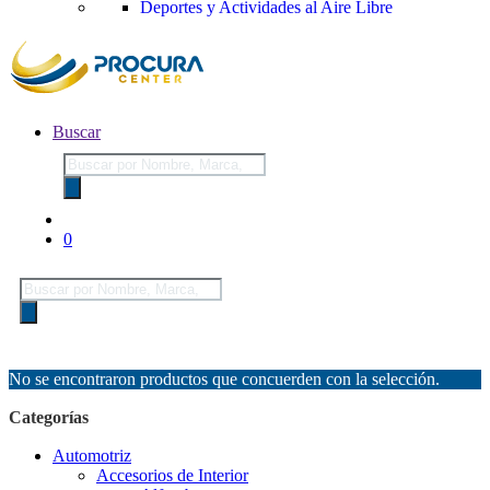
Deportes y Actividades al Aire Libre
Buscar
Búsqueda
de
productos
0
Búsqueda
de
productos
No se encontraron productos que concuerden con la selección.
Categorías
Automotriz
Accesorios de Interior