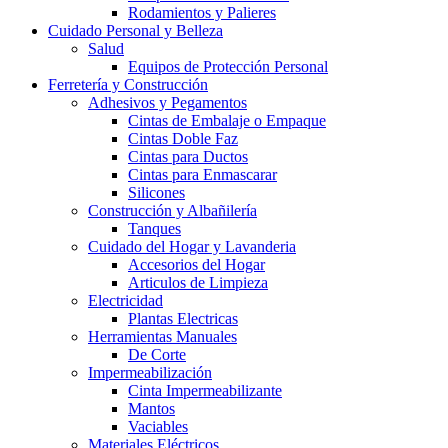
Rodamientos y Palieres
Cuidado Personal y Belleza
Salud
Equipos de Protección Personal
Ferretería y Construcción
Adhesivos y Pegamentos
Cintas de Embalaje o Empaque
Cintas Doble Faz
Cintas para Ductos
Cintas para Enmascarar
Silicones
Construcción y Albañilería
Tanques
Cuidado del Hogar y Lavanderia
Accesorios del Hogar
Articulos de Limpieza
Electricidad
Plantas Electricas
Herramientas Manuales
De Corte
Impermeabilización
Cinta Impermeabilizante
Mantos
Vaciables
Materiales Eléctricos