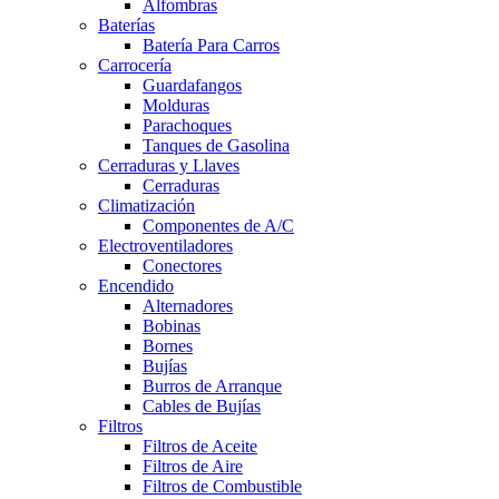
Alfombras
Baterías
Batería Para Carros
Carrocería
Guardafangos
Molduras
Parachoques
Tanques de Gasolina
Cerraduras y Llaves
Cerraduras
Climatización
Componentes de A/C
Electroventiladores
Conectores
Encendido
Alternadores
Bobinas
Bornes
Bujías
Burros de Arranque
Cables de Bujías
Filtros
Filtros de Aceite
Filtros de Aire
Filtros de Combustible