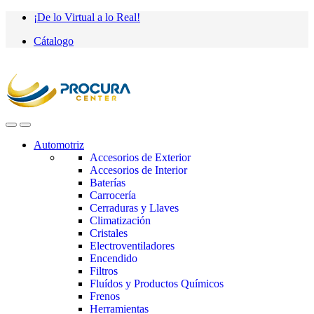
Saltar
saltar
¡De lo Virtual a lo Real!
a
al
Cátalogo
navegación
contenido
Automotriz
Accesorios de Exterior
Accesorios de Interior
Baterías
Carrocería
Cerraduras y Llaves
Climatización
Cristales
Electroventiladores
Encendido
Filtros
Fluídos y Productos Químicos
Frenos
Herramientas