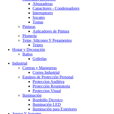
Abrazaderas
Capacitores - Condensadores
Interruptores
Socates
Tomas
Pinturas
Aplicadores de Pintura
Plomería
Teipe, Silicones Y Pegamentos
Teipes
Hogar y Decoración
Baños
Griferías
Industrial
Correas y Mangueras
Correa Industrial
Equipos de Protección Personal
Proteccion Auditiva
Protección Respiratoria
Proteccion Visual
Iluminación
Bombillo Dicroico
Iluminación LED
Iluminación para Exteriores
Juegos Y Juguetes