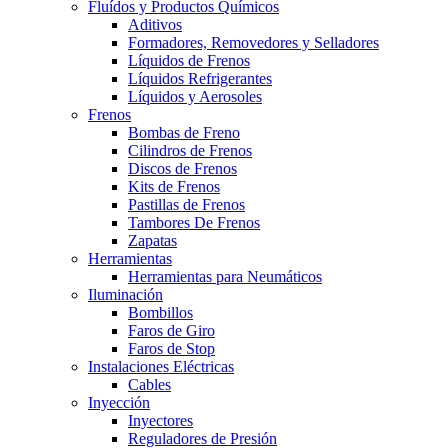
Fluídos y Productos Químicos
Aditivos
Formadores, Removedores y Selladores
Líquidos de Frenos
Líquidos Refrigerantes
Líquidos y Aerosoles
Frenos
Bombas de Freno
Cilindros de Frenos
Discos de Frenos
Kits de Frenos
Pastillas de Frenos
Tambores De Frenos
Zapatas
Herramientas
Herramientas para Neumáticos
Iluminación
Bombillos
Faros de Giro
Faros de Stop
Instalaciones Eléctricas
Cables
Inyección
Inyectores
Reguladores de Presión