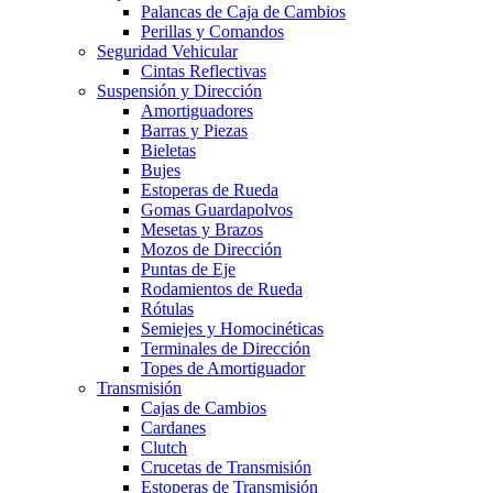
Palancas de Caja de Cambios
Perillas y Comandos
Seguridad Vehicular
Cintas Reflectivas
Suspensión y Dirección
Amortiguadores
Barras y Piezas
Bieletas
Bujes
Estoperas de Rueda
Gomas Guardapolvos
Mesetas y Brazos
Mozos de Dirección
Puntas de Eje
Rodamientos de Rueda
Rótulas
Semiejes y Homocinéticas
Terminales de Dirección
Topes de Amortiguador
Transmisión
Cajas de Cambios
Cardanes
Clutch
Crucetas de Transmisión
Estoperas de Transmisión