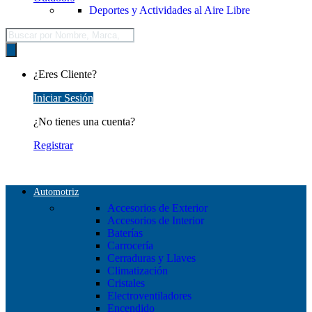
Deportes y Actividades al Aire Libre
Búsqueda
de
productos
¿Eres Cliente?
Iniciar Sesión
¿No tienes una cuenta?
Registrar
Automotriz
Accesorios de Exterior
Accesorios de Interior
Baterías
Carrocería
Cerraduras y Llaves
Climatización
Cristales
Electroventiladores
Encendido