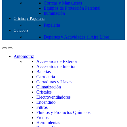
Correas y Mangueras
Equipos de Protección Personal
Iluminación
Oficina y Papelería
Papeleria
Outdoors
Deportes y Actividades al Aire Libre
Automotriz
Accesorios de Exterior
Accesorios de Interior
Baterías
Carrocería
Cerraduras y Llaves
Climatización
Cristales
Electroventiladores
Encendido
Filtros
Fluídos y Productos Químicos
Frenos
Herramientas