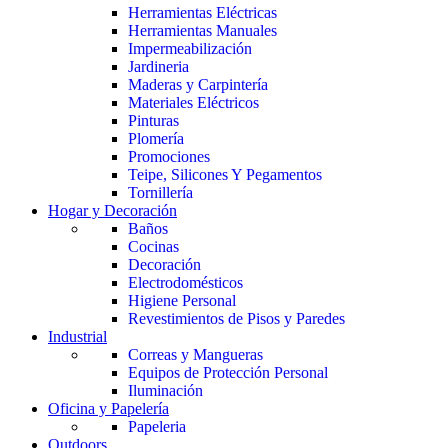
Herramientas Eléctricas
Herramientas Manuales
Impermeabilización
Jardineria
Maderas y Carpintería
Materiales Eléctricos
Pinturas
Plomería
Promociones
Teipe, Silicones Y Pegamentos
Tornillería
Hogar y Decoración
Baños
Cocinas
Decoración
Electrodomésticos
Higiene Personal
Revestimientos de Pisos y Paredes
Industrial
Correas y Mangueras
Equipos de Protección Personal
Iluminación
Oficina y Papelería
Papeleria
Outdoors